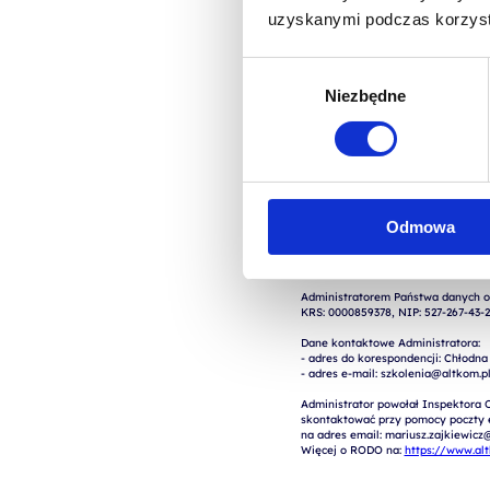
uzyskanymi podczas korzysta
Wybór
Niezbędne
zgody
Wyrażam zgodę na przetwarza
zgłoszenia (przygotowania od
Odmowa
 Wyrażam zgodę na przetwarzanie moich danych osobowych w celach marketingowych przez 
Administratorem Państwa danych os
KRS: 0000859378, NIP: 527-267-43-2
Dane kontaktowe Administratora:

- adres do korespondencji: Chłodna
- adres e-mail: szkolenia@altkom.pl.3
Administrator powołał Inspektora 
skontaktować przy pomocy poczty el
na adres email: mariusz.zajkiewicz@
Więcej o RODO na: 
https://www.al