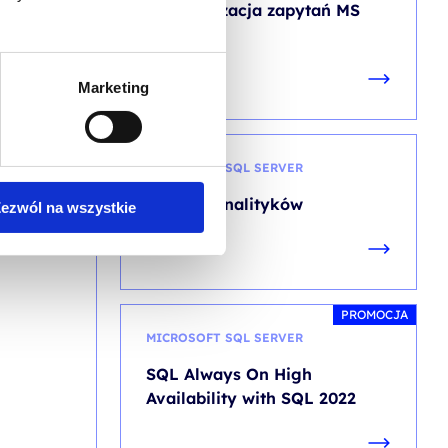
Optymalizacja zapytań MS
SQL
Marketing
MICROSOFT SQL SERVER
SQL dla analityków
ezwól na wszystkie
PROMOCJA
MICROSOFT SQL SERVER
SQL Always On High
Availability with SQL 2022