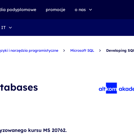
udia podyplomowe
promocje
o nas
 IT
o altkom akademii
zrównoważony rozwój
ęzyki i narzędzia programistyczne
Microsoft SQL
Developing SQ
tabases
yzowanego kursu MS 20762.