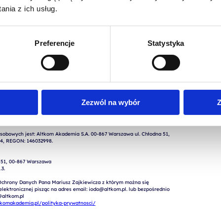
nia z ich usług.
Preferencje
Statystyka
nie moich danych osobowych podanych w formularzu w celu realizacji 
powiedzi, oferty, kontaktu) przez Altkom Akademia S.A., ul. Chłodna 
Zezwól na wybór
Z
obowych jest: Altkom Akademia S.A. 00-867 Warszawa ul. Chłodna 51, 
4, REGON: 146032998.

 51, 00-867 Warszawa

.   

Ochrony Danych Pana Mariusz Zajkiewicza z którym można się 
ektronicznej pisząc na adres email: iodo@altkom.pl. lub bezpośrednio 
altkom.pl

tkomakademia.pl/polityka-prywatnosci/