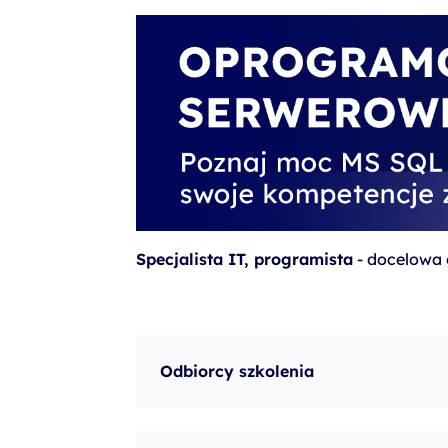
szkolenia Broadcom
szkolenia SAP
szkolenia SAS
formuły szkoleń MS
szkolenia
egzaminy
Specjalista IT, programista
- docelowa 
Odbiorcy szkolenia