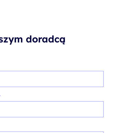
aszym doradcą
*