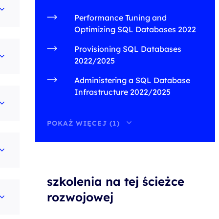
Performance Tuning and
Optimizing SQL Databases 2022
Provisioning SQL Databases
2022/2025
Administering a SQL Database
Infrastructure 2022/2025
POKAŻ WIĘCEJ (1)
szkolenia na tej ścieżce
rozwojowej