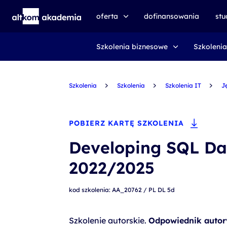
oferta
dofinansowania
st
Szkolenia biznesowe
Szkolenia
speexx
udemy business
Szkolenia
certyfikat DMI
Szkolenia
Szkolenia IT
J
kursy e-learningowe
AI First
POBIERZ KARTĘ SZKOLENIA
szkolenia VR
Developing SQL Da
szkolenia NIS2
2022/2025
szkolenia dla edukacji
kod szkolenia: AA_20762 / PL DL 5d
szkolenia dla produkcji
voucher szkoleniowy
Szkolenie autorskie.
Odpowiednik autor