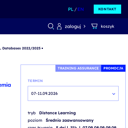
PL
EN
KONTAKT
zaloguj
koszyk
L Databases 2022/2025
TRAINING ASSURANCE
PROMOCJA
TERMIN
07-11.09.2026
tryb
Distance Learning
poziom
Średnio zaawansowany
czas trwania
5 dni |
35h
| 07.09 08.09 09.09