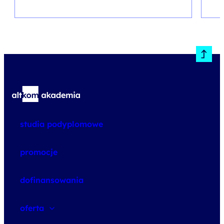
studia podyplomowe
promocje
dofinansowania
oferta