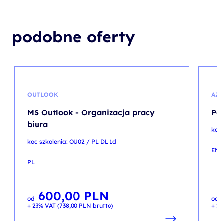
podobne oferty
OUTLOOK
AZ
MS Outlook - Organizacja pracy
Po
biura
kod
kod szkolenia: OU02 / PL DL 1d
EN
PL
600,00
PLN
od
od
+ 23% VAT (
738,00
PLN
brutto)
+ 2