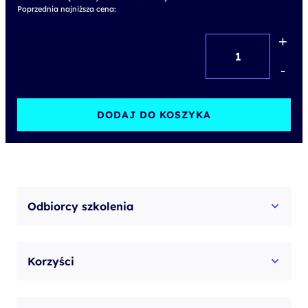
Poprzednia najniższa cena:
+
ilość
Active
-
Directory
w
DODAJ DO KOSZYKA
Windows
Server
2019/2025
–
Odbiorcy szkolenia
od
konfiguracji
Korzyści
do
administracji