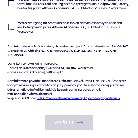
formularzu w celu realizacji zgłoszenia (przygotowania odpowiedzi, oferty, 
 Wyrażam zgodę na przetwarzanie moich danych osobowych w celach 
marketingowych przez Altkom Akademia S.A., ul. Chłodna 51, 00-867 
Administratorem Państwa danych osobowych jest: Altkom Akademia S.A. 00-867 
Warszawa ul. Chłodna 51, KRS: 0000859378, NIP: 527-267-43-24, REGON: 
146032998.

Dane kontaktowe Administratora:

- adres do korespondencji: Chłodna 51, 00-867 Warszawa

- adres e-mail: szkolenia@altkom.pl.3.   

Administrator powołał Inspektora Ochrony Danych Pana Mariusz Zajkiewicza z 
którym można się skontaktować przy pomocy poczty elektronicznej pisząc na 
adres email: iodo@altkom.pl. lub bezpośrednio na adres email: 
mariusz.zajkiewicz@altkom.pl

Więcej o RODO na: 
https://www.altkomakademia.pl/polityka-prywatnosci/
WYŚLIJ