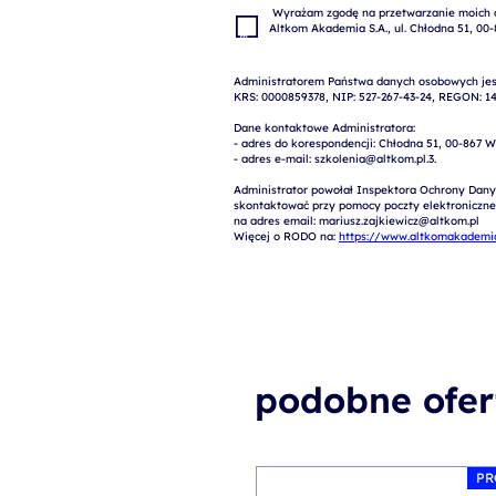
 Wyrażam zgodę na przetwarzanie moich danych osobowych w celach marketingowych przez 
Administratorem Państwa danych osobowych jest
KRS: 0000859378, NIP: 527-267-43-24, REGON: 14
Dane kontaktowe Administratora:

- adres do korespondencji: Chłodna 51, 00-867 W
- adres e-mail: szkolenia@altkom.pl.3.   

Administrator powołał Inspektora Ochrony Dany
skontaktować przy pomocy poczty elektronicznej 
na adres email: mariusz.zajkiewicz@altkom.pl

Więcej o RODO na: 
https://www.altkomakademia
podobne ofer
PR