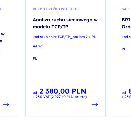
E
BEZPIECZEŃSTWO SIECI
SAP
Analiza ruchu sieciowego w
BRI
modelu TCP/IP
Ord
 w
kod szkolenia: TCP/IP_poziom 2 / PL
kod s
m
AA 2d
PL
d
PL
2 380,00
PLN
od
od
+ 23% VAT (
2 927,40
PLN
brutto)
+ 23%