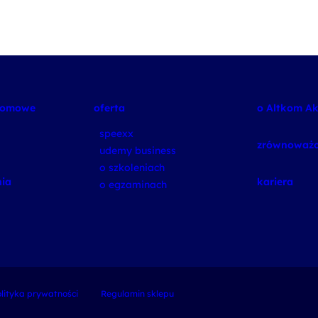
plomowe
oferta
o Altkom A
speexx
zrównoważo
udemy business
o szkoleniach
ia
kariera
o egzaminach
lityka prywatności
Regulamin sklepu