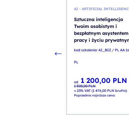
AI - ARTIFICIAL INTELLIGENC
Sztuczna inteligencja
Twoim osobistym i
bezpłatnym asystentem
pracy i życiu prywatny
kod szkolenia: AI_BIZ / PL AA 1
PL
1 200,00
PLN
Pierwotna
Aktualna
od
cena
cena
1 500,00
PLN
wynosiła:
wynosi:
1 500,00 PLN.
1 200,00 PLN.
+ 23% VAT (
1 476,00
PLN
brutto)
Poprzednia najniższa cena: