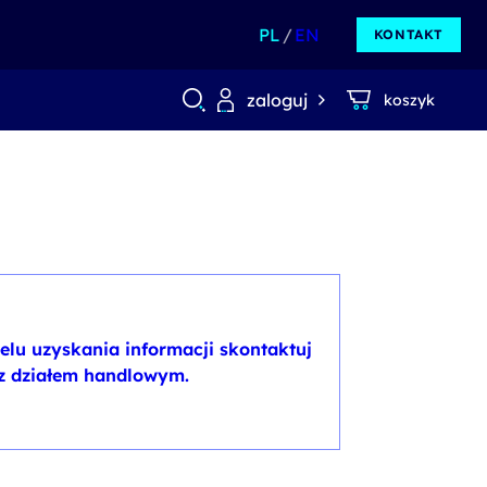
PL
EN
KONTAKT
zaloguj
koszyk
elu uzyskania informacji skontaktuj
 z działem handlowym.