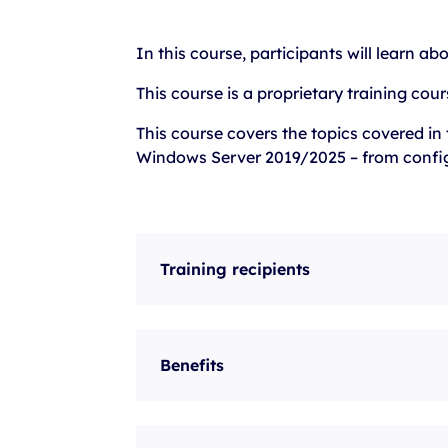
szkolenia Broadcom
szkolenia SAP
In this course, participants will learn ab
szkolenia SAS
This course is a proprietary training cour
formuły szkoleń MS
This course covers the topics covered in 
szkolenia
Windows Server 2019/2025 – from configu
egzaminy
Training recipients
Benefits