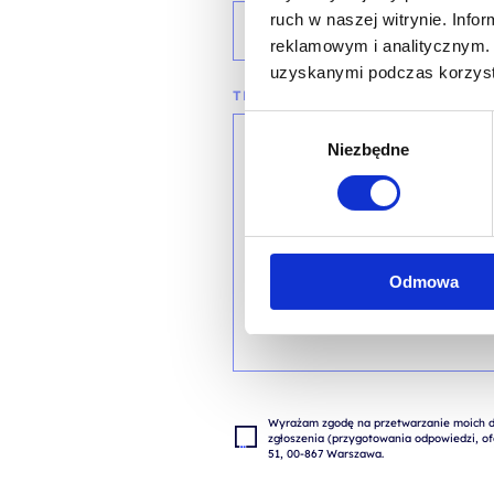
ruch w naszej witrynie. Inf
reklamowym i analitycznym. 
uzyskanymi podczas korzysta
TREŚĆ WIADOMOŚCI*
Wybór
Niezbędne
zgody
Odmowa
Wyrażam zgodę na przetwarzanie moich da
zgłoszenia (przygotowania odpowiedzi, ofe