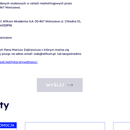
: Altkom Akademia S.A. 00-867 Warszawa ul. Chłodna 51, 
6032998.

arszawa

ch Pana Mariusz Zajkiewicza z którym można się 
pisząc na adres email: iodo@altkom.pl. lub bezpośrednio 
.pl/polityka-prywatnosci/
WYŚLIJ
ty
OMOCJA