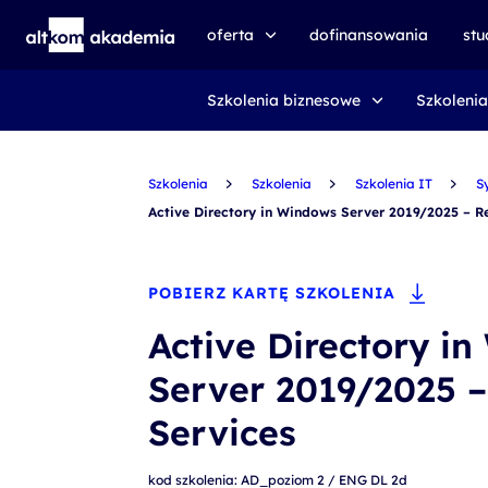
oferta
dofinansowania
st
Szkolenia biznesowe
Szkolenia
speexx
udemy business
Szkolenia
certyfikat DMI
Szkolenia
Szkolenia IT
S
Active Directory in Windows Server 2019/2025 – R
kursy e-learningowe
AI First
POBIERZ KARTĘ SZKOLENIA
szkolenia VR
Active Directory i
szkolenia NIS2
Server 2019/2025 –
szkolenia dla edukacji
Services
szkolenia dla produkcji
voucher szkoleniowy
kod szkolenia: AD_poziom 2 / ENG DL 2d