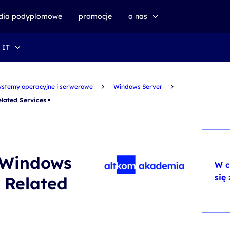
udia podyplomowe
promocje
o nas
 IT
o altkom akademii
zrównoważony rozwój
ystemy operacyjne i serwerowe
Windows Server
elated Services
n Windows
W c
się
 Related