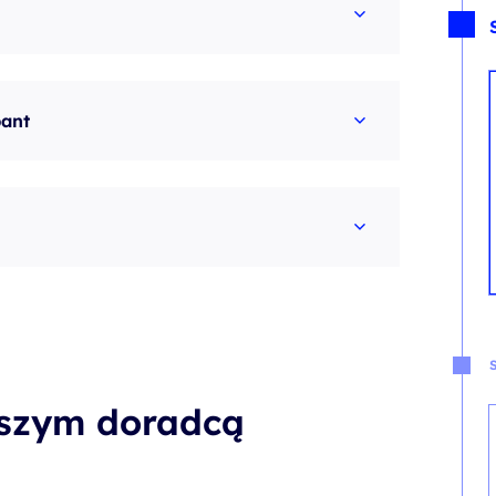
pant
aszym doradcą