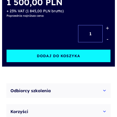
1 500,00
PLN
+ 23% VAT (
1 845,00
PLN
brutto)
Poprzednia najniższa cena:
+
ilość
Zarządzanie
-
zespołami
rozproszonymi
DODAJ DO KOSZYKA
Odbiorcy szkolenia
Korzyści