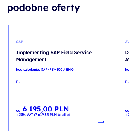
podobne oferty
SAP
AW
Implementing SAP Field Service
De
Management
A
kod szkolenia: SAP/FSM100 / ENG
kod
PL
PL
6 195,00
PLN
od
od
+ 23% VAT (
7 619,85
PLN
brutto)
+ 2