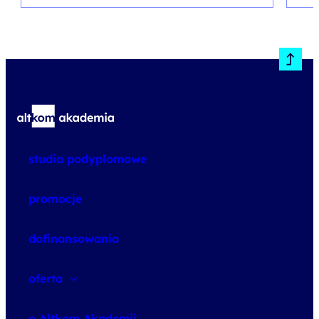
studia podyplomowe
promocje
dofinansowania
oferta
speexx
o Altkom Akademii