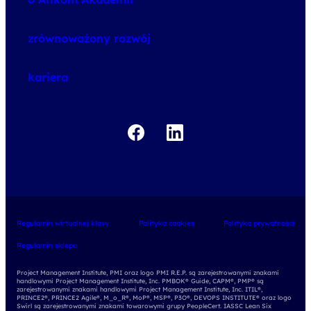
udemy business
o szkoleniach
zrównoważony rozwój
o egzaminach
kariera
Regulamin wirtualnej klasy
Polityka cookies
Polityka prywatności
Regulamin sklepu
Project Management Institute, PMI oraz logo PMI R.E.P. są zarejestrowanymi znakami
handlowymi Project Management Institute, Inc. PMBOK® Guide, CAPM®, PMP® są
zarejestrowanymi znakami handlowymi Project Management Institute, Inc. ITIL®,
PRINCE2®, PRINCE2 Agile®, M_o_R®, MoP®, MSP®, P3O®, DEVOPS INSTITUTE® oraz logo
Swirl są zarejestrowanymi znakami towarowymi grupy PeopleCert. IASSC Lean Six