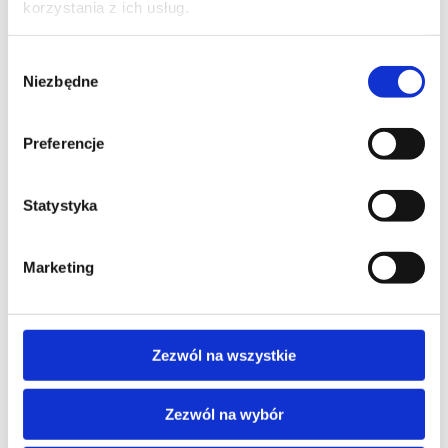
korzystania z ich usług.
Wybór
Niezbędne
zgody
TREŚĆ WIADOMOŚCI*
Preferencje
Statystyka
Marketing
Zezwól na wszystkie
Wyrażam zgodę na przetwarzanie moich danych osobowych podanych w 
formularzu w celu realizacji zgłoszenia (przygotowania odpowiedzi, oferty, 
Zezwól na wybór