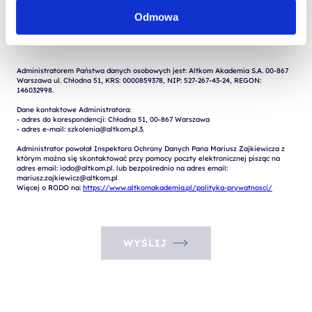
Odmowa
 Wyrażam zgodę na przetwarzanie moich danych osobowych w celach 
marketingowych przez Altkom Akademia S.A., ul. Chłodna 51, 00-867 
Administratorem Państwa danych osobowych jest: Altkom Akademia S.A. 00-867 
Warszawa ul. Chłodna 51, KRS: 0000859378, NIP: 527-267-43-24, REGON: 
146032998.

Dane kontaktowe Administratora:

- adres do korespondencji: Chłodna 51, 00-867 Warszawa

- adres e-mail: szkolenia@altkom.pl.3.   

Administrator powołał Inspektora Ochrony Danych Pana Mariusz Zajkiewicza z 
którym można się skontaktować przy pomocy poczty elektronicznej pisząc na 
adres email: iodo@altkom.pl. lub bezpośrednio na adres email: 
mariusz.zajkiewicz@altkom.pl

Więcej o RODO na: 
https://www.altkomakademia.pl/polityka-prywatnosci/
WYŚLIJ