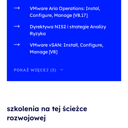
VMware Aria Operations: Instal,
Configure, Manage [V8.17]
Dyrektywa NIS2 i strategie Analizy
Ryzyka
VMware vSAN: Install, Configure,
Manage [V8]
POKAŻ WIĘCEJ (3)
szkolenia na tej ścieżce
rozwojowej