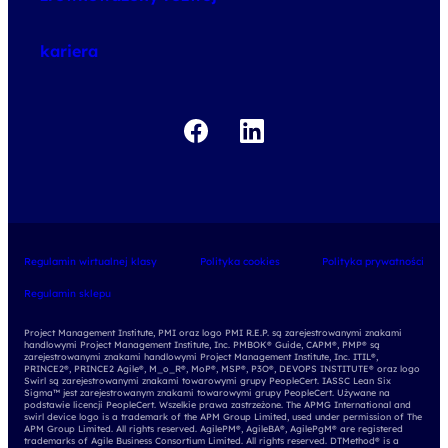
o egzaminach
kariera
Regulamin wirtualnej klasy
Polityka cookies
Polityka prywatności
Regulamin sklepu
Project Management Institute, PMI oraz logo PMI R.E.P. są zarejestrowanymi znakami
handlowymi Project Management Institute, Inc. PMBOK® Guide, CAPM®, PMP® są
zarejestrowanymi znakami handlowymi Project Management Institute, Inc. ITIL®,
PRINCE2®, PRINCE2 Agile®, M_o_R®, MoP®, MSP®, P3O®, DEVOPS INSTITUTE® oraz logo
Swirl są zarejestrowanymi znakami towarowymi grupy PeopleCert. IASSC Lean Six
Sigma™ jest zarejestrowanym znakami towarowymi grupy PeopleCert. Używane na
podstawie licencji PeopleCert. Wszelkie prawa zastrzeżone. The APMG International and
swirl device logo is a trademark of the APM Group Limited, used under permission of The
APM Group Limited. All rights reserved. AgilePM®, AgileBA®, AgilePgM® are registered
trademarks of Agile Business Consortium Limited. All rights reserved. DTMethod® is a