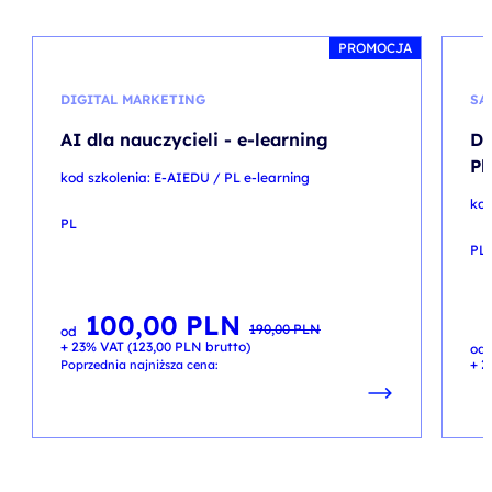
PROMOCJA
DIGITAL MARKETING
SA
AI dla nauczycieli - e-learning
Di
Pl
kod szkolenia: E-AIEDU / PL e-learning
kod
PL
PL
100,00
PLN
Pierwotna
Aktualna
190,00
PLN
od
cena
cena
+ 23% VAT (
123,00
PLN
brutto)
wynosiła:
wynosi:
od
190,00 PLN.
100,00 PLN.
+ 2
Poprzednia najniższa cena: