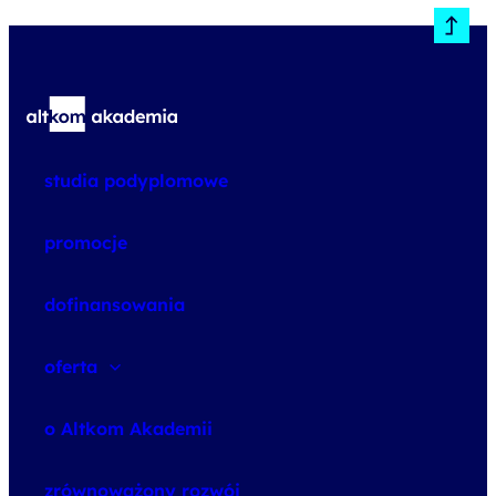
studia podyplomowe
promocje
dofinansowania
oferta
speexx
o Altkom Akademii
udemy business
o szkoleniach
zrównoważony rozwój