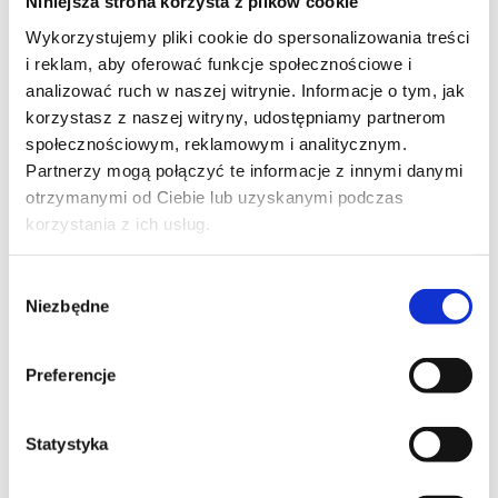
Niniejsza strona korzysta z plików cookie
VMware vSphere: Install, Configure,
Wykorzystujemy pliki cookie do spersonalizowania treści
Manage [V8]
i reklam, aby oferować funkcje społecznościowe i
analizować ruch w naszej witrynie. Informacje o tym, jak
korzystasz z naszej witryny, udostępniamy partnerom
społecznościowym, reklamowym i analitycznym.
Partnerzy mogą połączyć te informacje z innymi danymi
SZKOLENIE BIEŻĄCE
otrzymanymi od Ciebie lub uzyskanymi podczas
korzystania z ich usług.
CHMURA
Wybór
Niezbędne
VMware Cloud Director: Deploy,
zgody
Configure, Manage [V10.6]
Preferencje
Statystyka
SZKOLENIE NASTĘPUJĄCE