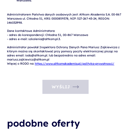
Administratorem Państwa danych osobowych jest: Altkom Akademia S.A. 00-867 
Warszawa ul. Chłodna 51, KRS: 0000859378, NIP: 527-267-43-24, REGON: 
146032998.

Dane kontaktowe Administratora:

- adres do korespondencji: Chłodna 51, 00-867 Warszawa

- adres e-mail: szkolenia@altkom.pl.3.   

Administrator powołał Inspektora Ochrony Danych Pana Mariusz Zajkiewicza z 
którym można się skontaktować przy pomocy poczty elektronicznej pisząc na 
adres email: iodo@altkom.pl. lub bezpośrednio na adres email: 
mariusz.zajkiewicz@altkom.pl

Więcej o RODO na: 
https://www.altkomakademia.pl/polityka-prywatnosci/
WYŚLIJ
podobne oferty