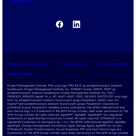
kariera
Regulamin wirtualnej klasy
Polityka cookies
Polityka prywatności
Regulamin sklepu
Project Management Institute, PMI oraz logo PMI R.E.P. są zarejestrowanymi znakami
handlowymi Project Management Institute, Inc. PMBOK® Guide, CAPM®, PMP® są
zarejestrowanymi znakami handlowymi Project Management Institute, Inc. ITIL®,
PRINCE2®, PRINCE2 Agile®, M_o_R®, MoP®, MSP®, P3O®, DEVOPS INSTITUTE® oraz logo
Swirl są zarejestrowanymi znakami towarowymi grupy PeopleCert. IASSC Lean Six
Sigma™ jest zarejestrowanym znakami towarowymi grupy PeopleCert. Używane na
podstawie licencji PeopleCert. Wszelkie prawa zastrzeżone. The APMG International and
swirl device logo is a trademark of the APM Group Limited, used under permission of The
APM Group Limited. All rights reserved. AgilePM®, AgileBA®, AgilePgM® are registered
trademarks of Agile Business Consortium Limited. All rights reserved. DTMethod® is a
registered trademark of Inprogress Sp. z o.o. The APMG International AgilePM, AgileBA,
AgilePgM, Change Management, Facilitation, Agile Change Agent, AgilePM for Scrum,
DTMethod®, Digital Transformation, Scrum Essentials, PM² and Swirl Device logo are
trademarks of The APM Group Limited, used under permission of The APM Group Limited.