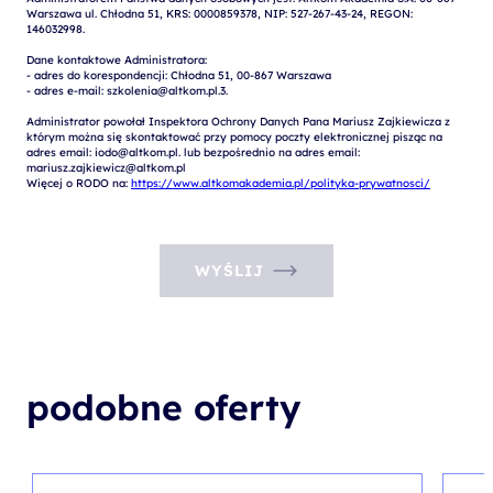
Warszawa ul. Chłodna 51, KRS: 0000859378, NIP: 527-267-43-24, REGON: 
146032998.

Dane kontaktowe Administratora:

- adres do korespondencji: Chłodna 51, 00-867 Warszawa

- adres e-mail: szkolenia@altkom.pl.3.   

Administrator powołał Inspektora Ochrony Danych Pana Mariusz Zajkiewicza z 
którym można się skontaktować przy pomocy poczty elektronicznej pisząc na 
adres email: iodo@altkom.pl. lub bezpośrednio na adres email: 
mariusz.zajkiewicz@altkom.pl

Więcej o RODO na: 
https://www.altkomakademia.pl/polityka-prywatnosci/
WYŚLIJ
podobne oferty