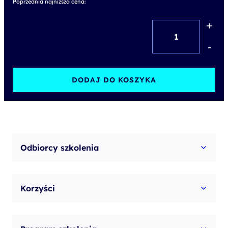
Poprzednia najniższa cena:
+
ilość
VMware
-
Aria
Operations:
DODAJ DO KOSZYKA
Instal,
Configure,
Manage
[V8.17]
Odbiorcy szkolenia
Korzyści