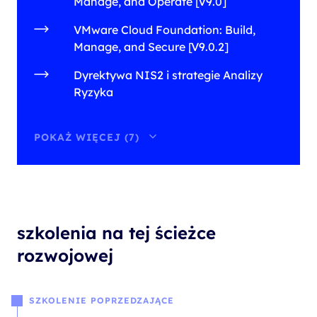
Manage, and Operate [V9.0]
VMware Cloud Foundation: Build,
Manage, and Secure [V9.0.2]
Dyrektywa NIS2 i strategie Analizy
Ryzyka
POKAŻ WIĘCEJ (7)
szkolenia na tej ścieżce
rozwojowej
SZKOLENIE POPRZEDZAJĄCE