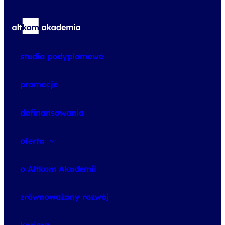
studia podyplomowe
promocje
dofinansowania
oferta
speexx
o Altkom Akademii
udemy business
o szkoleniach
zrównoważony rozwój
o egzaminach