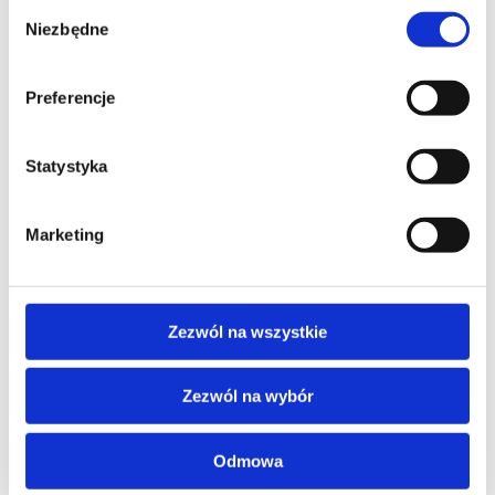
Wybór
VMWARE
Niezbędne
zgody
VMware Aria Operations: Instal,
Configure, Manage [V8.17]
Preferencje
Statystyka
SZKOLENIE NASTĘPUJĄCE
Marketing
PROMOCJA
VMWARE
Zezwól na wszystkie
VMware vSphere Foundation: Build,
Manage, and Operate [V9.0]
Zezwól na wybór
Odmowa
PROMOCJA