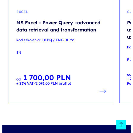
EXCEL
CU
MS Excel - Power Query –advanced
Pr
data retrieval and transformation
us
uż
kod szkolenia: EX PQ / ENG DL 2d
kod
EN
PL
Pie
Akt
od
ce
ce
1 700,00
PLN
+ 2
wyn
wyn
od
500
400
+ 23% VAT (
2 091,00
PLN
brutto)
Pop