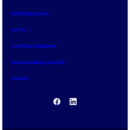
dofinansowania
oferta
speexx
o Altkom Akademii
udemy business
o szkoleniach
zrównoważony rozwój
o egzaminach
kariera