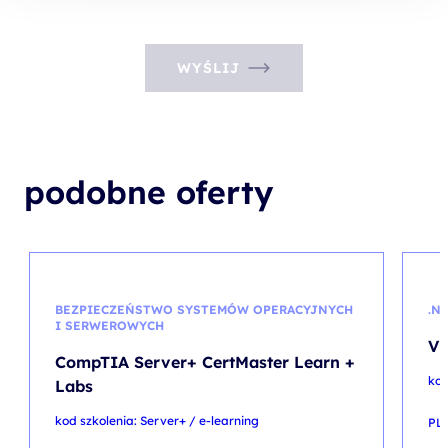
WYŚLIJ
podobne oferty
BEZPIECZEŃSTWO SYSTEMÓW OPERACYJNYCH
.N
I SERWEROWYCH
Vi
CompTIA Server+ CertMaster Learn +
kod
Labs
kod szkolenia: Server+ / e-learning
PL