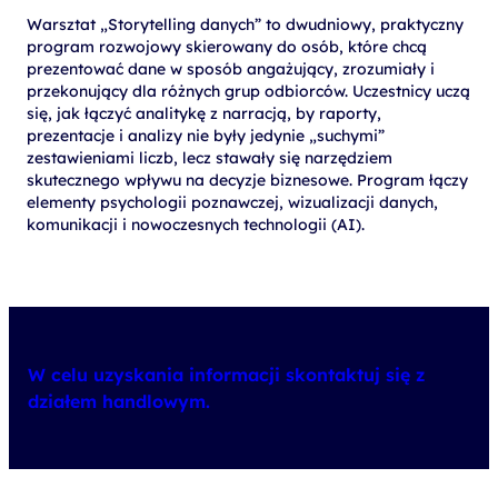
Warsztat „Storytelling danych” to dwudniowy, praktyczny
program rozwojowy skierowany do osób, które chcą
prezentować dane w sposób angażujący, zrozumiały i
przekonujący dla różnych grup odbiorców. Uczestnicy uczą
się, jak łączyć analitykę z narracją, by raporty,
prezentacje i analizy nie były jedynie „suchymi”
zestawieniami liczb, lecz stawały się narzędziem
skutecznego wpływu na decyzje biznesowe. Program łączy
elementy psychologii poznawczej, wizualizacji danych,
komunikacji i nowoczesnych technologii (AI).
W celu uzyskania informacji skontaktuj się z
działem handlowym.