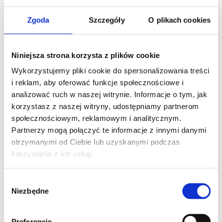
WOJEWÓDZTWO*
Zgoda
Szczegóły
O plikach cookies
wybierz województwo
Niniejsza strona korzysta z plików cookie
Wykorzystujemy pliki cookie do spersonalizowania treści
i reklam, aby oferować funkcje społecznościowe i
FIRMA
analizować ruch w naszej witrynie. Informacje o tym, jak
korzystasz z naszej witryny, udostępniamy partnerom
społecznościowym, reklamowym i analitycznym.
Partnerzy mogą połączyć te informacje z innymi danymi
TREŚĆ WIADOMOŚCI*
otrzymanymi od Ciebie lub uzyskanymi podczas
korzystania z ich usług.
Wybór
Niezbędne
zgody
Preferencje