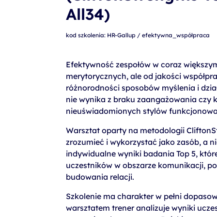
szkolenia Broadcom
All34)
szkolenia SAP
kod szkolenia: HR-Gallup / efektywna_współpraca
szkolenia SAS
formuły szkoleń MS
Efektywność zespołów w coraz większym 
szkolenia
merytorycznych, ale od jakości współpra
różnorodności sposobów myślenia i dział
egzaminy
nie wynika z braku zaangażowania czy k
nieuświadomionych stylów funkcjonowa
Warsztat oparty na metodologii CliftonS
zrozumieć i wykorzystać jako zasób, a n
indywidualne wyniki badania Top 5, któ
uczestników w obszarze komunikacji, pod
budowania relacji.
Szkolenie ma charakter w pełni dopasow
warsztatem trener analizuje wyniki ucze