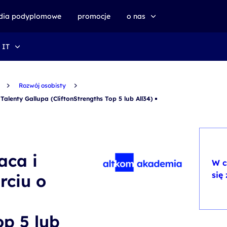
udia podyplomowe
promocje
o nas
 IT
o altkom akademii
zrównoważony rozwój
Rozwój osobisty
lenty Gallupa (CliftonStrengths Top 5 lub All34)
aca i
W c
się
rciu o
op 5 lub