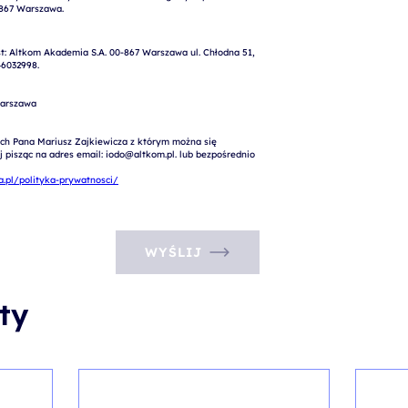
: Altkom Akademia S.A. 00-867 Warszawa ul. Chłodna 51, 
6032998.

arszawa

ch Pana Mariusz Zajkiewicza z którym można się 
pisząc na adres email: iodo@altkom.pl. lub bezpośrednio 
.pl/polityka-prywatnosci/
WYŚLIJ
ty