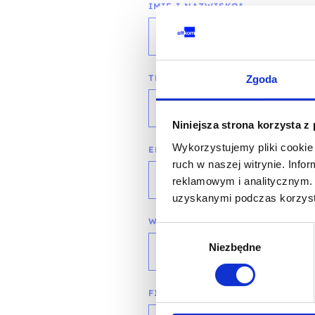
IMIĘ I NAZWISKO*
TELEFON KONTAKTOWY*
Zgoda
Niniejsza strona korzysta z
Wykorzystujemy pliki cookie 
EMAIL*
ruch w naszej witrynie. Inf
reklamowym i analitycznym. 
uzyskanymi podczas korzysta
WOJEWÓDZTWO*
Wybór
Niezbędne
zgody
wybierz województwo
FIRMA