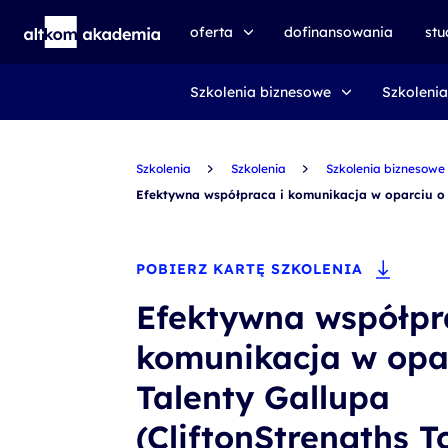
oferta
dofinansowania
st
Szkolenia biznesowe
Szkolenia
speexx
udemy business
Szkolenia
certyfikat DMI
Szkolenia
Szkolenia biznesowe
Efektywna współpraca i komunikacja w oparciu o Ta
kursy e-learningowe
AI First
POBIERZ KARTĘ SZKOLENIA
szkolenia VR
Efektywna współpr
szkolenia NIS2
komunikacja w opa
szkolenia dla edukacji
Talenty Gallupa
szkolenia dla produkcji
voucher szkoleniowy
(CliftonStrengths T