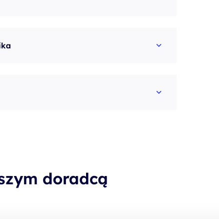
ika
aszym doradcą