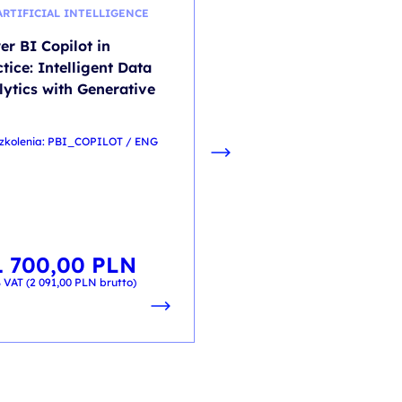
 ARTIFICIAL INTELLIGENCE
ML - MACHINE LEARNING
er BI Copilot in
Podstawy uczenia
tice: Intelligent Data
maszynowego
lytics with Generative
kod szkolenia: PYTH_UM_T / 
2d
szkolenia: PBI_COPILOT / ENG
PL
d
1 700,00
PLN
2 100,00
PL
od
 VAT (
2 091,00
PLN
brutto)
+ 23% VAT (
2 583,00
PLN
brutt