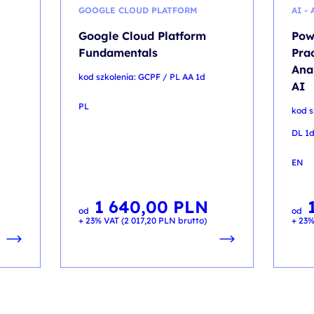
GOOGLE CLOUD PLATFORM
AI -
Google Cloud Platform
Pow
Fundamentals
Prac
Ana
kod szkolenia: GCPF / PL AA 1d
AI
PL
kod 
DL 1
EN
1 640,00
PLN
od
od
+ 23% VAT (
2 017,20
PLN
brutto)
+ 23%