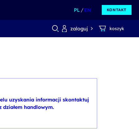
PL
EN
KONTAKT
zaloguj
koszyk
elu uzyskania informacji skontaktuj
 z działem handlowym.