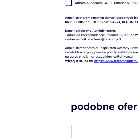
Administratorem Państwa danych osobowych jest
KRS: 0000859378, NIP: 527-267-43-24, REGON: 14
Dane kontaktowe Administratora:

- adres do korespondencji: Chłodna 51, 00-867 W
- adres e-mail: szkolenia@altkom.pl.3.   

Administrator powołał Inspektora Ochrony Dany
skontaktować przy pomocy poczty elektronicznej 
na adres email: mariusz.zajkiewicz@altkom.pl

Więcej o RODO na: 
https://www.altkomakademia
podobne ofer