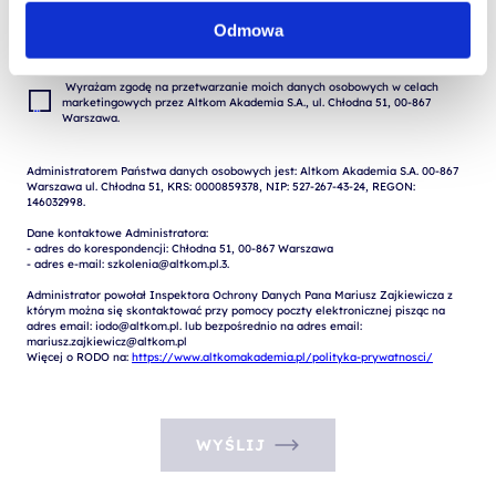
Wyrażam zgodę na przetwarzanie moich danych osobowych podanych w 
formularzu w celu realizacji zgłoszenia (przygotowania odpowiedzi, oferty, 
Odmowa
 Wyrażam zgodę na przetwarzanie moich danych osobowych w celach 
marketingowych przez Altkom Akademia S.A., ul. Chłodna 51, 00-867 
Administratorem Państwa danych osobowych jest: Altkom Akademia S.A. 00-867 
Warszawa ul. Chłodna 51, KRS: 0000859378, NIP: 527-267-43-24, REGON: 
146032998.

Dane kontaktowe Administratora:

- adres do korespondencji: Chłodna 51, 00-867 Warszawa

- adres e-mail: szkolenia@altkom.pl.3.   

Administrator powołał Inspektora Ochrony Danych Pana Mariusz Zajkiewicza z 
którym można się skontaktować przy pomocy poczty elektronicznej pisząc na 
adres email: iodo@altkom.pl. lub bezpośrednio na adres email: 
mariusz.zajkiewicz@altkom.pl

Więcej o RODO na: 
https://www.altkomakademia.pl/polityka-prywatnosci/
WYŚLIJ