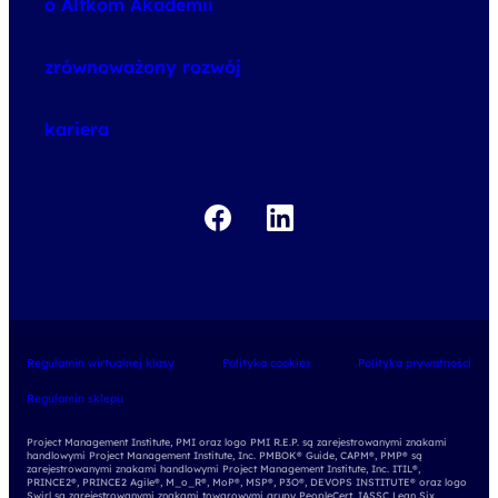
o Altkom Akademii
udemy business
o szkoleniach
zrównoważony rozwój
o egzaminach
kariera
Regulamin wirtualnej klasy
Polityka cookies
Polityka prywatności
Regulamin sklepu
Project Management Institute, PMI oraz logo PMI R.E.P. są zarejestrowanymi znakami
handlowymi Project Management Institute, Inc. PMBOK® Guide, CAPM®, PMP® są
zarejestrowanymi znakami handlowymi Project Management Institute, Inc. ITIL®,
PRINCE2®, PRINCE2 Agile®, M_o_R®, MoP®, MSP®, P3O®, DEVOPS INSTITUTE® oraz logo
Swirl są zarejestrowanymi znakami towarowymi grupy PeopleCert. IASSC Lean Six