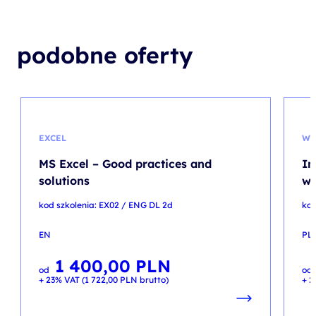
podobne oferty
EXCEL
WI
MS Excel – Good practices and
In
solutions
wi
kod szkolenia: EX02 / ENG DL 2d
kod
EN
PL
1 400,00
PLN
od
od
+ 23% VAT (
1 722,00
PLN
brutto)
+ 2