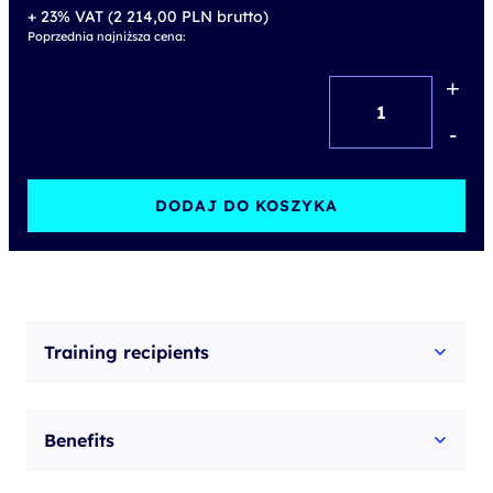
+ 23% VAT (
2 214,00
PLN
brutto)
Poprzednia najniższa cena:
+
ilość
Secure
-
administrator
–
DODAJ DO KOSZYKA
practical
IT
security
workshop
Training recipients
Benefits