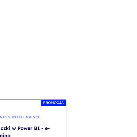
PROMOCJA
NESS INTELLIGENCE
BEZ KATEGORII
uczki w Power BI - e-
Adobe Illustrator – G
rning
design for DTP and