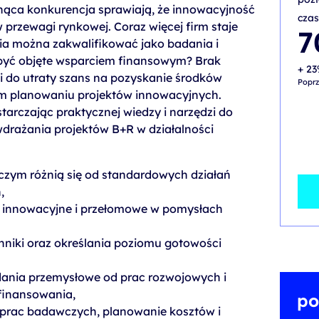
nąca konkurencja sprawiają, że innowacyjność
czas
 przewagi rynkowej. Coraz więcej firm staje
Pier
Aktu
7
cena
cena
nia można zakwalifikować jako badania i
wynos
wynos
900,0
700,0
być objęte wsparciem finansowym? Brak
+ 23
i do utraty szans na pozyskanie środków
Poprz
ym planowaniu projektów innowacyjnych.
tarczając praktycznej wiedzy i narzędzi do
 wdrażania projektów B+R w działalności
 czym różnią się od standardowych działań
,
y innowacyjne i przełomowe w pomysłach
niki oraz określania poziomu gotowości
dania przemysłowe od prac rozwojowych i
finansowania,
po
prac badawczych, planowanie kosztów i