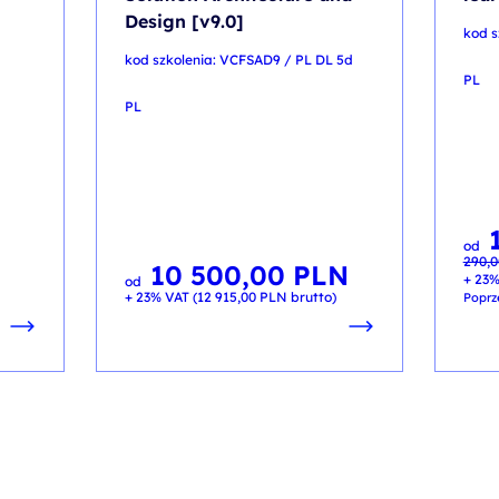
Design [v9.0]
kod s
kod szkolenia: VCFSAD9 / PL DL 5d
PL
PL
Pier
Aktua
od
cena
cena
290,
wynos
wynos
10 500,00
PLN
290,0
100,0
+ 23%
od
+ 23% VAT (
12 915,00
PLN
brutto)
Poprz