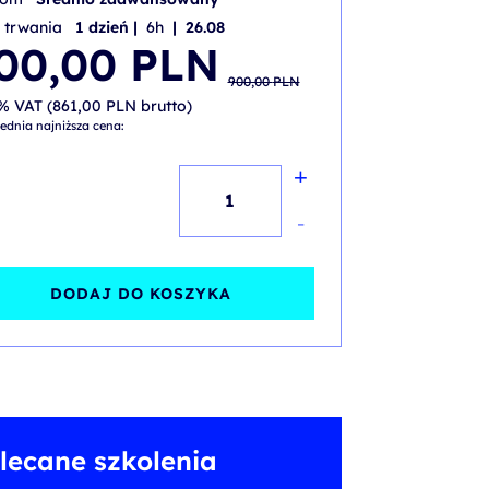
 trwania
1 dzień |
6h
| 26.08
wotna
alna
00,00
PLN
iła:
i:
900,00
PLN
0 PLN.
0 PLN.
% VAT (
861,00
PLN
brutto)
ednia najniższa cena:
+
ilość
Projekty
-
B+R
w
DODAJ DO KOSZYKA
firmie
-
praktyczny
przewodnik
lecane szkolenia