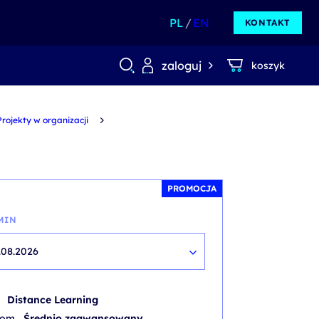
PL
EN
KONTAKT
zaloguj
koszyk
Projekty w organizacji
PROMOCJA
MIN
.08.2026
b
Distance Learning
iom
Średnio zaawansowany