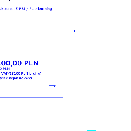
zkolenia: E-PBI / PL e-learning
kod szkolenia: AIL_01 / ENG 
EN
100,00
PLN
wotna
lna
00
PLN
iła:
i:
1 450,00
PL
0 PLN.
0 PLN.
 VAT (
123,00
PLN
brutto)
od
+ 23% VAT (
1 783,50
PLN
brutto
ednia najniższa cena: