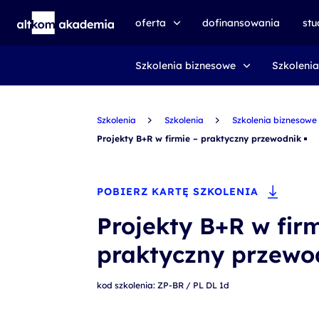
oferta
dofinansowania
st
Szkolenia biznesowe
Szkolenia
speexx
udemy business
Szkolenia
certyfikat DMI
Szkolenia
Szkolenia biznesowe
Projekty B+R w firmie – praktyczny przewodnik
kursy e-learningowe
AI First
POBIERZ KARTĘ SZKOLENIA
szkolenia VR
Projekty B+R w firm
szkolenia NIS2
praktyczny przewo
szkolenia dla edukacji
szkolenia dla produkcji
kod szkolenia: ZP-BR / PL DL 1d
voucher szkoleniowy