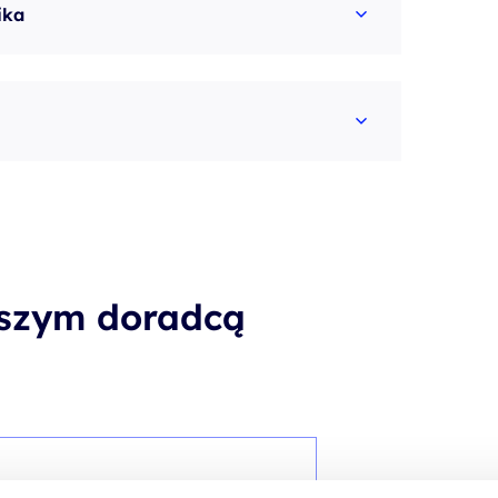
ika
aszym doradcą