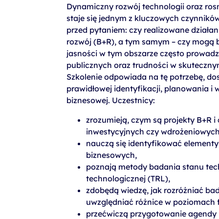
szkolenia Broadcom
Dynamiczny rozwój technologii oraz ros
staje się jednym z kluczowych czynników
szkolenia SAP
przed pytaniem: czy realizowane działa
szkolenia SAS
rozwój (B+R), a tym samym – czy mogą 
jasności w tym obszarze często prowadz
formuły szkoleń MS
publicznych oraz trudności w skuteczn
szkolenia
Szkolenie odpowiada na tę potrzebę, dos
prawidłowej identyfikacji, planowania i
egzaminy
biznesowej. Uczestnicy:
zrozumieją, czym są projekty B+R i
inwestycyjnych czy wdrożeniowych
nauczą się identyfikować element
biznesowych,
poznają metody badania stanu tech
technologicznej (TRL),
zdobędą wiedzę, jak rozróżniać ba
uwzględniać różnice w poziomach 
przećwiczą przygotowanie agendy 