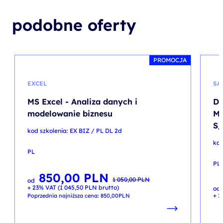
podobne oferty
PROMOCJA
EXCEL
SA
MS Excel - Analiza danych i
De
modelowanie biznesu
Ma
S
kod szkolenia: EX BIZ / PL DL 2d
kod
PL
PL
850,00
PLN
Pierwotna
Aktualna
1 050,00
PLN
od
cena
cena
+ 23% VAT (
1 045,50
PLN
brutto)
wynosiła:
wynosi:
od
1 050,00 PLN.
850,00 PLN.
+ 2
Poprzednia najniższa cena:
850,00
PLN