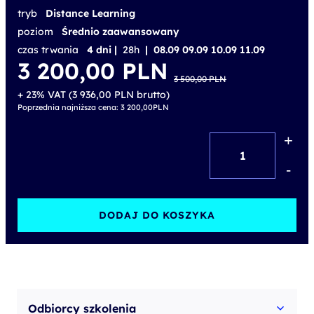
tryb
Distance Learning
poziom
Średnio zaawansowany
czas trwania
4 dni |
28h
| 08.09 09.09 10.09 11.09
Pierwotna
Aktualna
3 200,00
PLN
cena
cena
3 500,00
PLN
wynosiła:
wynosi:
3 500,00 PLN.
3 200,00 PLN.
+ 23% VAT (
3 936,00
PLN
brutto)
Poprzednia najniższa cena:
3 200,00
PLN
+
ilość
Operationalize
-
machine
learning
DODAJ DO KOSZYKA
and
generative
AI
solutions
Odbiorcy szkolenia