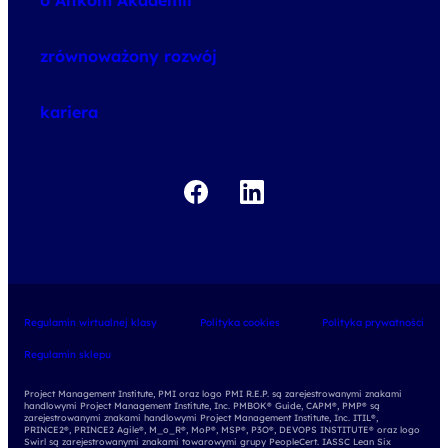
o Altkom Akademii
udemy business
o szkoleniach
zrównoważony rozwój
o egzaminach
kariera
Regulamin wirtualnej klasy
Polityka cookies
Polityka prywatności
Regulamin sklepu
Project Management Institute, PMI oraz logo PMI R.E.P. są zarejestrowanymi znakami
handlowymi Project Management Institute, Inc. PMBOK® Guide, CAPM®, PMP® są
zarejestrowanymi znakami handlowymi Project Management Institute, Inc. ITIL®,
PRINCE2®, PRINCE2 Agile®, M_o_R®, MoP®, MSP®, P3O®, DEVOPS INSTITUTE® oraz logo
Swirl są zarejestrowanymi znakami towarowymi grupy PeopleCert. IASSC Lean Six