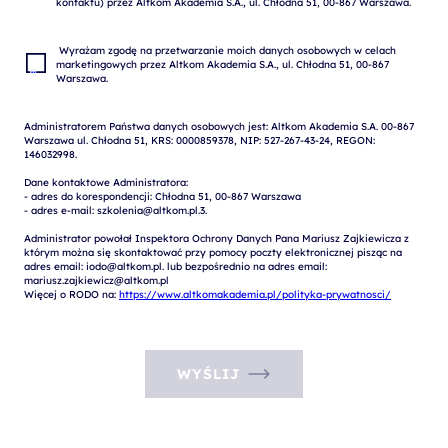
 Wyrażam zgodę na przetwarzanie moich danych osobowych w celach 
marketingowych przez Altkom Akademia S.A., ul. Chłodna 51, 00-867 
Administratorem Państwa danych osobowych jest: Altkom Akademia S.A. 00-867 
Warszawa ul. Chłodna 51, KRS: 0000859378, NIP: 527-267-43-24, REGON: 
146032998.

Dane kontaktowe Administratora:

- adres do korespondencji: Chłodna 51, 00-867 Warszawa

- adres e-mail: szkolenia@altkom.pl.3.   

Administrator powołał Inspektora Ochrony Danych Pana Mariusz Zajkiewicza z 
którym można się skontaktować przy pomocy poczty elektronicznej pisząc na 
adres email: iodo@altkom.pl. lub bezpośrednio na adres email: 
mariusz.zajkiewicz@altkom.pl

Więcej o RODO na: 
https://www.altkomakademia.pl/polityka-prywatnosci/
WYŚLIJ