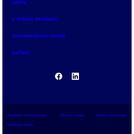
oferta
speexx
o Altkom Akademii
udemy business
o szkoleniach
zrównoważony rozwój
o egzaminach
kariera
Regulamin wirtualnej klasy
Polityka cookies
Polityka prywatności
Regulamin sklepu