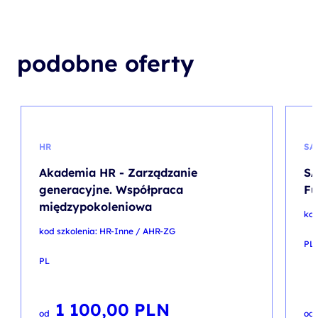
podobne oferty
HR
SA
Akademia HR - Zarządzanie
SA
generacyjne. Współpraca
Fu
międzypokoleniowa
kod
kod szkolenia: HR-Inne / AHR-ZG
PL
PL
1 100,00
PLN
od
od