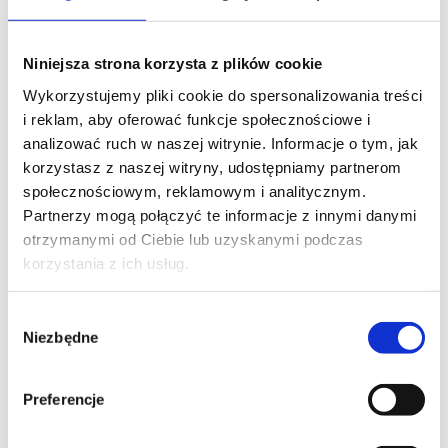
Skontaktuj się z naszym doradcą
Niniejsza strona korzysta z plików cookie
IMIĘ I NAZWISKO*
Wykorzystujemy pliki cookie do spersonalizowania treści
i reklam, aby oferować funkcje społecznościowe i
analizować ruch w naszej witrynie. Informacje o tym, jak
korzystasz z naszej witryny, udostępniamy partnerom
TELEFON KONTAKTOWY*
społecznościowym, reklamowym i analitycznym.
Partnerzy mogą połączyć te informacje z innymi danymi
otrzymanymi od Ciebie lub uzyskanymi podczas
korzystania z ich usług.
EMAIL*
Wybór
Niezbędne
zgody
WOJEWÓDZTWO*
Preferencje
wybierz województwo