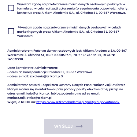
Wyrażam zgodę na przetwarzanie moich danych osobowych podanych w 
formularzu w celu realizacji zgłoszenia (przygotowania odpowiedzi, oferty, 
 Wyrażam zgodę na przetwarzanie moich danych osobowych w celach 
marketingowych przez Altkom Akademia S.A., ul. Chłodna 51, 00-867 
Administratorem Państwa danych osobowych jest: Altkom Akademia S.A. 00-867 
Warszawa ul. Chłodna 51, KRS: 0000859378, NIP: 527-267-43-24, REGON: 
146032998.

Dane kontaktowe Administratora:

- adres do korespondencji: Chłodna 51, 00-867 Warszawa

- adres e-mail: szkolenia@altkom.pl.3.   

Administrator powołał Inspektora Ochrony Danych Pana Mariusz Zajkiewicza z 
którym można się skontaktować przy pomocy poczty elektronicznej pisząc na 
adres email: iodo@altkom.pl. lub bezpośrednio na adres email: 
mariusz.zajkiewicz@altkom.pl

Więcej o RODO na: 
https://www.altkomakademia.pl/polityka-prywatnosci/
WYŚLIJ