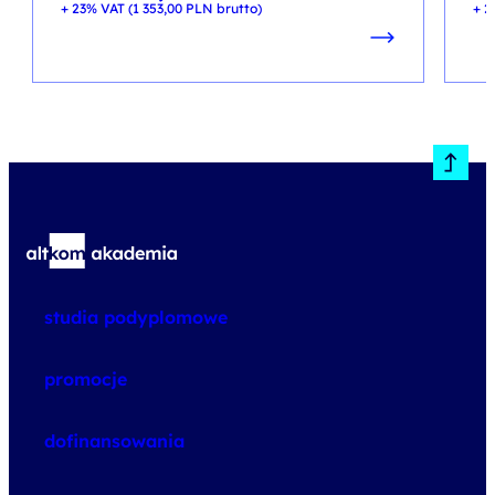
+ 23% VAT (
1 353,00
PLN
brutto)
+ 2
studia podyplomowe
promocje
dofinansowania