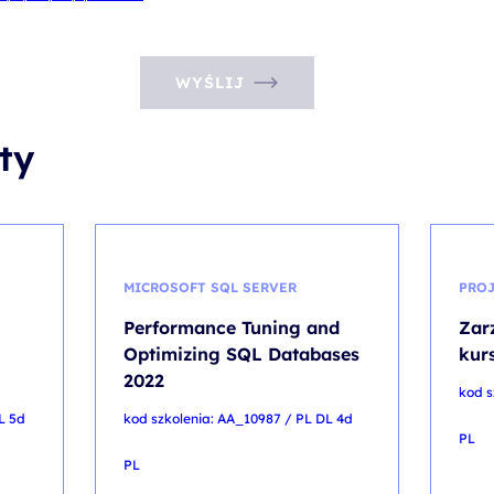
WYŚLIJ
ty
MICROSOFT SQL SERVER
PROJ
Performance Tuning and
Zar
Optimizing SQL Databases
kur
2022
kod s
L 5d
kod szkolenia: AA_10987 / PL DL 4d
PL
PL