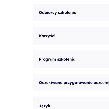
szkolenia Broadcom
szkolenia SAP
Odbiorcy szkolenia
szkolenia SAS
formuły szkoleń MS
Korzyści
szkolenia
egzaminy
Program szkolenia
Oczekiwane przygotowanie uczestn
Język