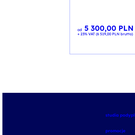
5 300,00
PLN
od
+ 23% VAT (
6 519,00
PLN
brutto)
studia pody
promocje