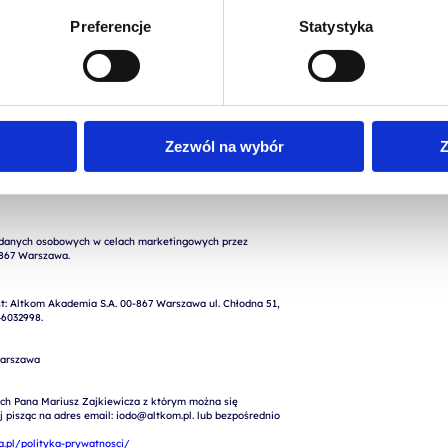
Preferencje
Statystyka
Zezwól na wybór
Z
nych osobowych podanych w formularzu w celu realizacji 
rty, kontaktu) przez Altkom Akademia S.A., ul. Chłodna 
: Altkom Akademia S.A. 00-867 Warszawa ul. Chłodna 51, 
6032998.

arszawa

ch Pana Mariusz Zajkiewicza z którym można się 
pisząc na adres email: iodo@altkom.pl. lub bezpośrednio 
.pl/polityka-prywatnosci/