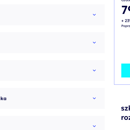
7
+ 23
Poprz
ika
sz
ro