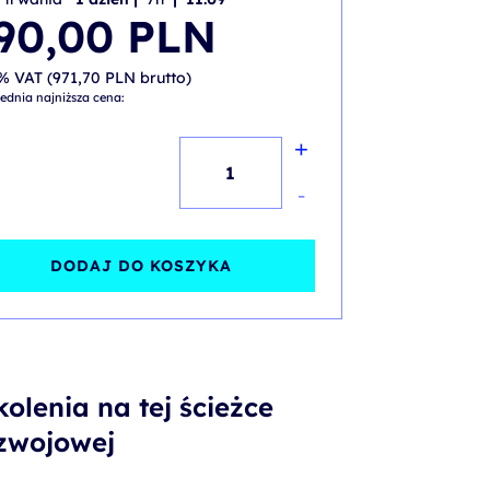
90,00
PLN
% VAT (
971,70
PLN
brutto)
ednia najniższa cena:
+
ilość
MS
-
Word
-
DODAJ DO KOSZYKA
Praca
grupowa,
tworzenie
profesjonalnych
kolenia na tej ścieżce
dokumentów
zwojowej
i