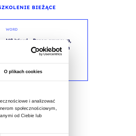
SZKOLENIE BIEŻĄCE
WORD
MS Word - Praca grupowa,
tworzenie profesjonalnych
dokumentów i szablonów
O plikach cookies
ołecznościowe i analizować
artnerom społecznościowym,
anymi od Ciebie lub