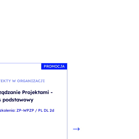
PROMOCJA
EKTY W ORGANIZACJI
CISCO
ządzanie Projektami -
Implementing and
s podstawowy
Troubleshooting Netw
using Cisco Thousand
zkolenia: ZP-WPZP / PL DL 2d
v1.0
kod szkolenia: ENTEIT / PL DL
PL