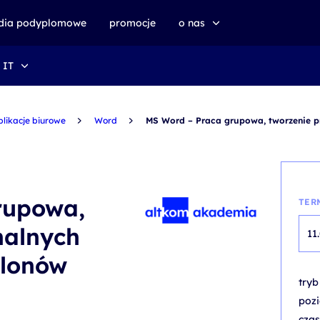
udia podyplomowe
promocje
o nas
 IT
o altkom akademii
zrównoważony rozwój
plikacje biurowe
Word
MS Word – Praca grupowa, tworzenie p
rupowa,
TER
nalnych
11
blonów
try
poz
czas