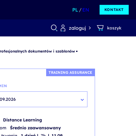
PL
EN
KONTAKT
zaloguj
koszyk
rofesjonalnych dokumentów i szablonów
TRAINING ASSURANCE
MIN
.09.2026
b
Distance Learning
iom
Średnio zaawansowany
 trwania
1 dzień |
7h
| 11.09