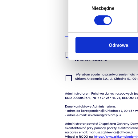
Wybór
Niezbędne
zgody
Odmowa
Wyrażam zgodę na przetwarzanie moich da
zgłoszenia (przygotowania odpowiedzi, ofe
 Wyrażam zgodę na przetwarzanie moich danych osobowych w celach marketingowych przez 
Administratorem Państwa danych osobowych jest
KRS: 0000859378, NIP: 527-267-43-24, REGON: 14
Dane kontaktowe Administratora:

- adres do korespondencji: Chłodna 51, 00-867 W
- adres e-mail: szkolenia@altkom.pl.3.   

Administrator powołał Inspektora Ochrony Dany
skontaktować przy pomocy poczty elektronicznej 
na adres email: mariusz.zajkiewicz@altkom.pl

Więcej o RODO na: 
https://www.altkomakademia