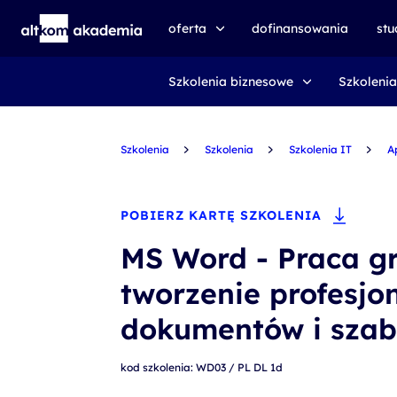
oferta
dofinansowania
st
Szkolenia biznesowe
Szkolenia
speexx
udemy business
Szkolenia
certyfikat DMI
Szkolenia
Szkolenia IT
A
kursy e-learningowe
AI First
POBIERZ KARTĘ SZKOLENIA
szkolenia VR
MS Word - Praca g
szkolenia NIS2
tworzenie profesjo
szkolenia dla edukacji
dokumentów i sza
szkolenia dla produkcji
kod szkolenia: WD03 / PL DL 1d
voucher szkoleniowy