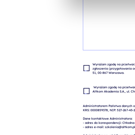
Wyrażam zgodę na przetwarza
zgłoszenia (przygotowania od
 Wyrażam zgodę na przetwarzanie moich danych osobowych w celach marketingowych przez 
Administratorem Państwa danych os
KRS: 0000859378, NIP: 527-267-43-2
Dane kontaktowe Administratora:

- adres do korespondencji: Chłodna
- adres e-mail: szkolenia@altkom.pl.3