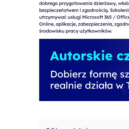
dobrego przygotowania dzierżawy, właś
szkolenia Broadcom
bezpieczeństwem i zgodnością. Szkoleni
szkolenia SAP
utrzymywać usługi Microsoft 365 / Offic
Online, aplikacje, zabezpieczenia, zgo
szkolenia SAS
środowisku pracy użytkowników.
formuły szkoleń MS
szkolenia
egzaminy