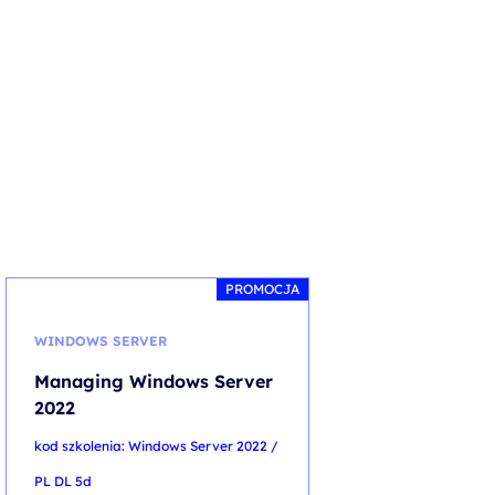
PROMOCJA
WINDOWS SERVER
BEZPIECZEŃSTW
Managing Windows Server
ITIL® Foundat
2022
(version 5) - 
training with
kod szkolenia: Windows Server 2022 /
kod szkolenia: ZP-
PL DL 5d