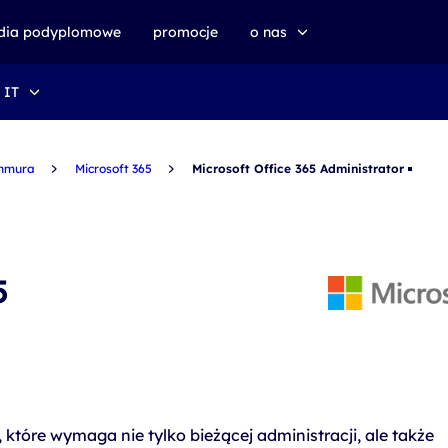
udia podyplomowe
promocje
o nas
 IT
o altkom akademii
zrównoważony rozwój
hmura
Microsoft 365
Microsoft Office 365 Administrator
5
 które wymaga nie tylko bieżącej administracji, ale także