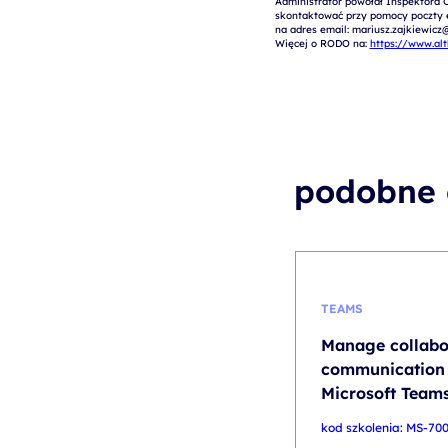
Administrator powołał Inspektora 
skontaktować przy pomocy poczty el
na adres email: mariusz.zajkiewicz@
Więcej o RODO na: 
https://www.al
podobne 
TEAMS
Manage collabo
communication 
Microsoft Team
kod szkolenia: MS-700