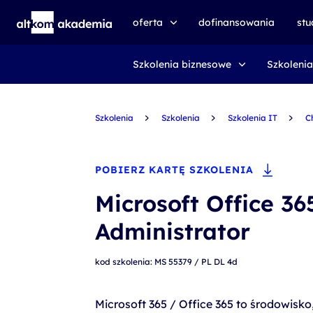
oferta
dofinansowania
st
Szkolenia biznesowe
Szkolenia
speexx
udemy business
Szkolenia
certyfikat DMI
Szkolenia
Szkolenia IT
C
kursy e-learningowe
AI First
POBIERZ KARTĘ SZKOLENIA
szkolenia VR
Microsoft Office 36
szkolenia NIS2
Administrator
szkolenia dla edukacji
kod szkolenia: MS 55379 / PL DL 4d
szkolenia dla produkcji
voucher szkoleniowy
Microsoft 365 / Office 365 to środowisko,