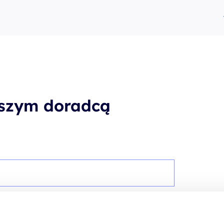
aszym doradcą
*