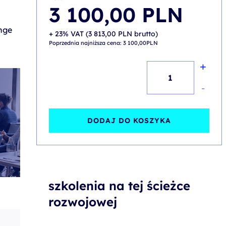
3 100,00
PLN
nge
+ 23% VAT (
3 813,00
PLN
brutto)
Poprzednia najniższa cena:
3 100,00
PLN
+
ilość
Microsoft
-
Office
365
DODAJ DO KOSZYKA
Administrator
szkolenia na tej ścieżce
rozwojowej