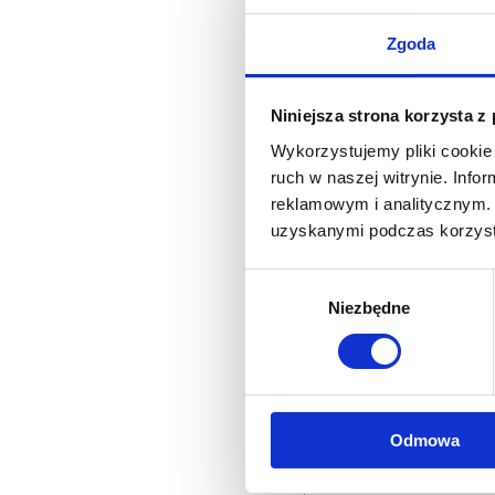
Zgoda
EMAIL*
Niniejsza strona korzysta z
Wykorzystujemy pliki cookie 
ruch w naszej witrynie. Inf
WOJEWÓDZTWO*
reklamowym i analitycznym. 
wybierz województwo
uzyskanymi podczas korzysta
Wybór
FIRMA
Niezbędne
zgody
TREŚĆ WIADOMOŚCI*
Odmowa