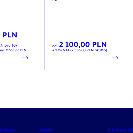
0
PLN
2 100,00
PLN
LN
brutto)
od
+ 23% VAT (
2 583,00
PLN
brutto)
ena:
2 600,00
PLN
plomowe
oferta
o Altkom A