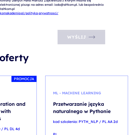
Ochrony Danych Pana Mariusz Zajkiewicza z którym można się 
ektronicznej pisząc na adres email: iodo@altkom.pl. lub bezpośrednio 
altkom.pl

tkomakademia.pl/polityka-prywatnosci/
WYŚLIJ
oferty
PROMOCJA
ML - MACHINE LEARNING
ration and
Przetwarzanie języka
with
naturalnego w Pythonie
s
kod szkolenia: PYTH_NLP / PL AA 2d
 / PL DL 4d
PL