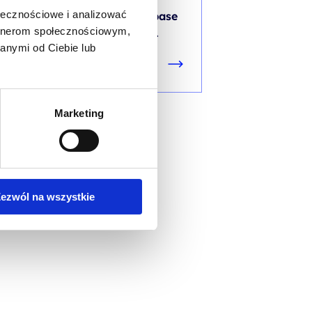
ołecznościowe i analizować
Implement scalable database
artnerom społecznościowym,
solutions using Azure SQL
anymi od Ciebie lub
Marketing
ezwól na wszystkie