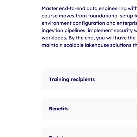
szkolenia Broadcom
Master end-to-end data engineering with
szkolenia SAP
course moves from foundational setup t
environment configuration and enterpris
szkolenia SAS
ingestion pipelines, implement security 
formuły szkoleń MS
workloads. By the end, you will have the 
maintain scalable lakehouse solutions th
szkolenia
egzaminy
Training recipients
Benefits