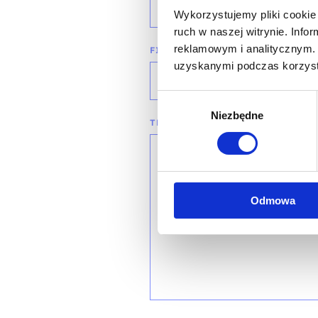
wybierz województwo
Wykorzystujemy pliki cookie 
ruch w naszej witrynie. Inf
reklamowym i analitycznym. 
FIRMA
uzyskanymi podczas korzysta
Wybór
Niezbędne
zgody
TREŚĆ WIADOMOŚCI*
Odmowa