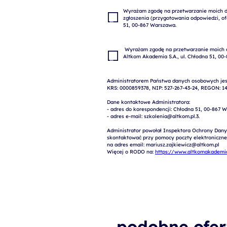
Wyrażam zgodę na przetwarzanie moich da
zgłoszenia (przygotowania odpowiedzi, ofe
 Wyrażam zgodę na przetwarzanie moich danych osobowych w celach marketingowych przez 
Administratorem Państwa danych osobowych jest
KRS: 0000859378, NIP: 527-267-43-24, REGON: 14
Dane kontaktowe Administratora:

- adres do korespondencji: Chłodna 51, 00-867 W
- adres e-mail: szkolenia@altkom.pl.3.   

Administrator powołał Inspektora Ochrony Dany
skontaktować przy pomocy poczty elektronicznej 
na adres email: mariusz.zajkiewicz@altkom.pl

Więcej o RODO na: 
https://www.altkomakademia
podobne ofer