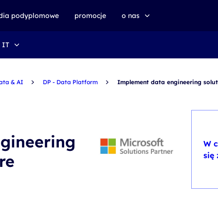
udia podyplomowe
promocje
o nas
 IT
o altkom akademii
zrównoważony rozwój
ata & AI
DP - Data Platform
Implement data engineering solut
gineering
W c
się
re