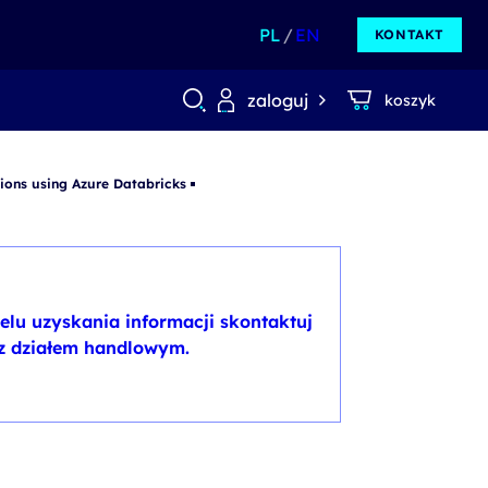
PL
EN
KONTAKT
zaloguj
koszyk
ions using Azure Databricks
elu uzyskania informacji skontaktuj
 z działem handlowym.