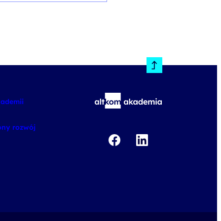
kademii
ny rozwój