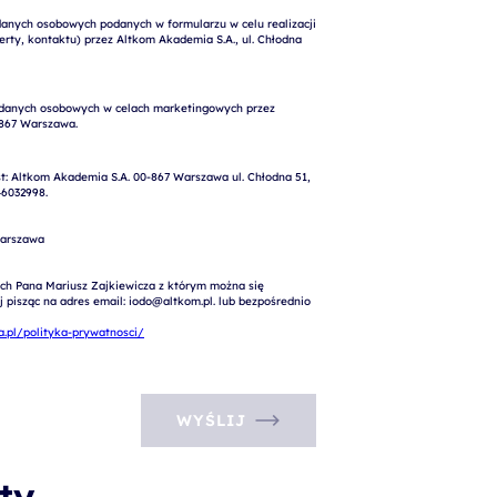
nych osobowych podanych w formularzu w celu realizacji 
rty, kontaktu) przez Altkom Akademia S.A., ul. Chłodna 
: Altkom Akademia S.A. 00-867 Warszawa ul. Chłodna 51, 
6032998.

arszawa

ch Pana Mariusz Zajkiewicza z którym można się 
pisząc na adres email: iodo@altkom.pl. lub bezpośrednio 
.pl/polityka-prywatnosci/
WYŚLIJ
ty