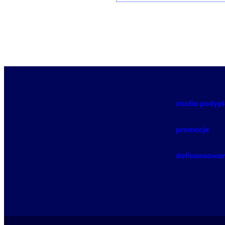
studia pody
promocje
dofinansowan