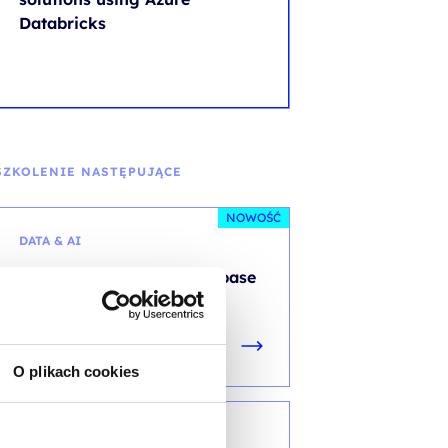
Databricks
SZKOLENIE NASTĘPUJĄCE
NOWOŚĆ
DATA & AI
Develop AI-enabled database
solutions
O plikach cookies
DP - DATA PLATFORM