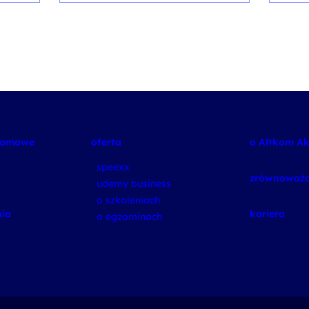
plomowe
oferta
o Altkom A
speexx
zrównoważo
udemy business
o szkoleniach
ia
kariera
o egzaminach