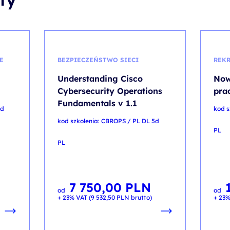
E
BEZPIECZEŃSTWO SIECI
REKR
Understanding Cisco
Now
Cybersecurity Operations
pra
Fundamentals v 1.1
4d
kod s
kod szkolenia: CBROPS / PL DL 5d
PL
PL
7 750,00
PLN
od
od
+ 23% VAT (
9 532,50
PLN
brutto)
+ 23%