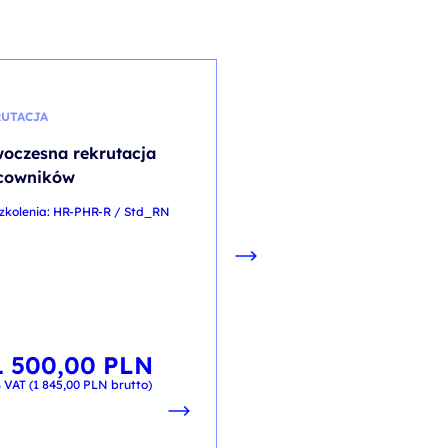
UTACJA
SAP
oczesna rekrutacja
Additional Financial
cowników
Accounting Configura
in SAP S/4HANA
zkolenia: HR-PHR-R / Std_RN
kod szkolenia: SAP/S4F13 / PL
PL
1 500,00
PLN
10 325,00
P
od
 VAT (
1 845,00
PLN
brutto)
+ 23% VAT (
12 699,75
PLN
brut