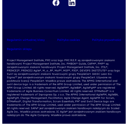
Regulamin wirtualnej klasy
Polityka cookies
Polityka prywatności
Regulamin sklepu
Project Management Institute, PMI oraz logo PMI R.E.P. są zarejestrowanymi znakami
handlowymi Project Management Institute, Inc. PMBOK® Guide, CAPM®, PMP® są
zarejestrowanymi znakami handlowymi Project Management Institute, Inc. ITIL®,
PRINCE2®, PRINCE2 Agile®, M_o_R®, MoP®, MSP®, P3O®, DEVOPS INSTITUTE® oraz logo
Swirl są zarejestrowanymi znakami towarowymi grupy PeopleCert. IASSC Lean Six
Sigma™ jest zarejestrowanym znakami towarowymi grupy PeopleCert. Używane na
podstawie licencji PeopleCert. Wszelkie prawa zastrzeżone. The APMG International and
swirl device logo is a trademark of the APM Group Limited, used under permission of The
APM Group Limited. All rights reserved. AgilePM®, AgileBA®, AgilePgM® are registered
trademarks of Agile Business Consortium Limited. All rights reserved. DTMethod® is a
registered trademark of Inprogress Sp. z o.o. The APMG International AgilePM, AgileBA,
AgilePgM, Change Management, Facilitation, Agile Change Agent, AgilePM for Scrum,
DTMethod®, Digital Transformation, Scrum Essentials, PM² and Swirl Device logo are
trademarks of The APM Group Limited, used under permission of The APM Group Limited.
All rights reserved. SAFe® jest zarejestrowanym znakiem handlowym należącym do Scaled
Agile Inc.. Wszelkie prawa zastrzeżone. IC Agile® jest zarejestrowanym znakiem handlowym
należącym do The Agile Company. Wszelkie prawa zastrzeżone.