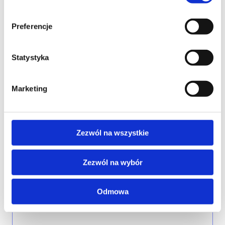
EMAIL*
Preferencje
Statystyka
WOJEWÓDZTWO*
wybierz województwo
Marketing
Zezwól na wszystkie
FIRMA
Zezwól na wybór
TREŚĆ WIADOMOŚCI*
Odmowa