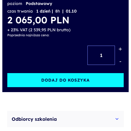
poziom
Podstawowy
czas trwania
1 dzień |
8h
| 01.10
2 065,00
PLN
+ 23% VAT (
2 539,95
PLN
brutto)
Poprzednia najniższa cena:
+
ilość
Exploring
-
Business
Processes
DODAJ DO KOSZYKA
in
SAP
S/4HANA
Process
Odbiorcy szkolenia
Shopfloor