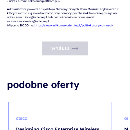
- adres e-mail: szkolenia@altkom.pl.3.   

Administrator powołał Inspektora Ochrony Danych Pana Mariusz Zajkiewicza z 
którym można się skontaktować przy pomocy poczty elektronicznej pisząc na 
adres email: iodo@altkom.pl. lub bezpośrednio na adres email: 
mariusz.zajkiewicz@altkom.pl

Więcej o RODO na: 
https://www.altkomakademia.pl/polityka-prywatnosci/
WYŚLIJ
podobne oferty
CISCO
OB
Designing Cisco Enterprise Wireless
Me