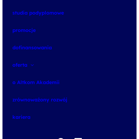
studia podyplomowe
promocje
dofinansowania
oferta
speexx
o Altkom Akademii
udemy business
o szkoleniach
zrównoważony rozwój
o egzaminach
kariera