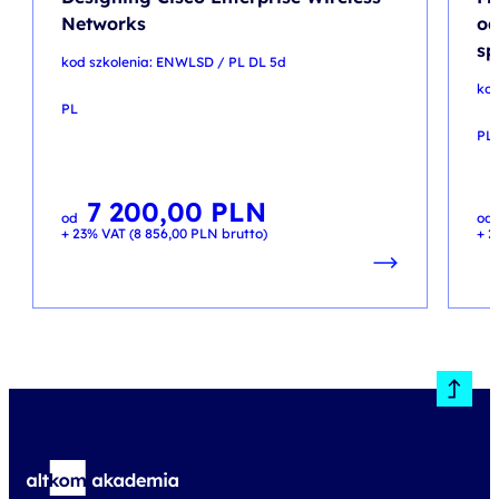
Networks
od
sp
kod szkolenia: ENWLSD / PL DL 5d
ko
PL
PL
7 200,00
PLN
od
od
+ 23% VAT (
8 856,00
PLN
brutto)
+ 2