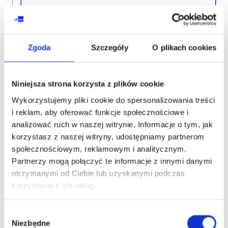
Zgoda
Szczegóły
O plikach cookies
Niniejsza strona korzysta z plików cookie
Wykorzystujemy pliki cookie do spersonalizowania treści
Skontaktuj się z naszym doradcą
i reklam, aby oferować funkcje społecznościowe i
analizować ruch w naszej witrynie. Informacje o tym, jak
korzystasz z naszej witryny, udostępniamy partnerom
IMIĘ I NAZWISKO*
społecznościowym, reklamowym i analitycznym.
Partnerzy mogą połączyć te informacje z innymi danymi
otrzymanymi od Ciebie lub uzyskanymi podczas
korzystania z ich usług.
TELEFON KONTAKTOWY*
Wybór
Niezbędne
zgody