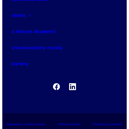
oferta
speexx
o Altkom Akademii
udemy business
o szkoleniach
zrównoważony rozwój
o egzaminach
kariera
Regulamin wirtualnej klasy
Polityka cookies
Polityka prywatności