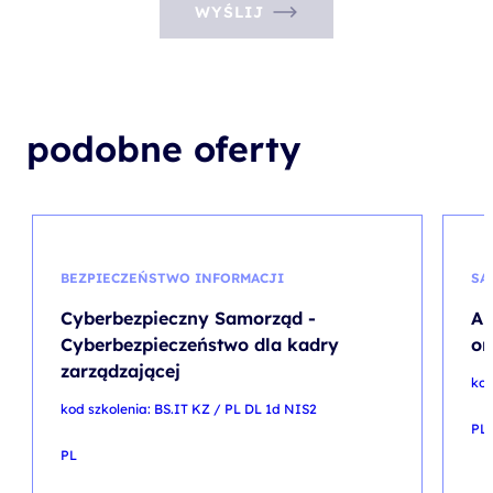
WYŚLIJ
podobne oferty
BEZPIECZEŃSTWO INFORMACJI
SA
Cyberbezpieczny Samorząd -
Au
Cyberbezpieczeństwo dla kadry
on
zarządzającej
kod
kod szkolenia: BS.IT KZ / PL DL 1d NIS2
PL
PL