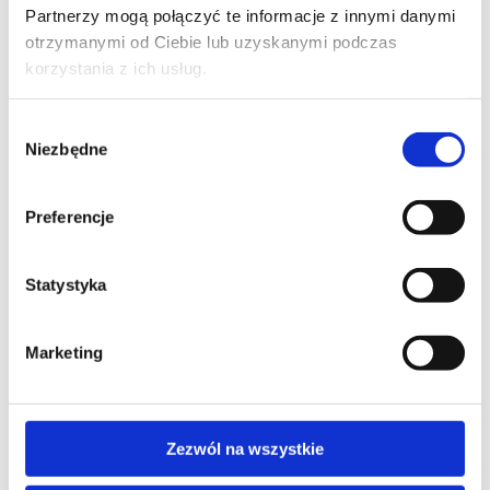
AZURE ADMINISTRATOR
Partnerzy mogą połączyć te informacje z innymi danymi
otrzymanymi od Ciebie lub uzyskanymi podczas
Introduction to Cloud Infrastructure
korzystania z ich usług.
Wybór
Niezbędne
PROMOCJA
zgody
AZURE ADMINISTRATOR
Microsoft Azure Administrator
Preferencje
Statystyka
Marketing
SZKOLENIE BIEŻĄCE
AZURE ADMINISTRATOR
Zezwól na wszystkie
Designing and Implementing Microsoft