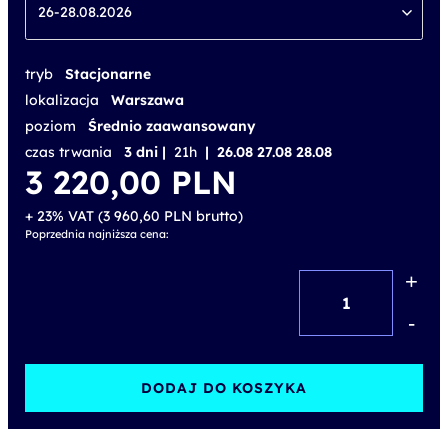
26-28.08.2026
tryb
Stacjonarne
lokalizacja
Warszawa
poziom
Średnio zaawansowany
czas trwania
3 dni |
21h
| 26.08 27.08 28.08
3 220,00
PLN
+ 23% VAT (
3 960,60
PLN
brutto)
Poprzednia najniższa cena:
+
ilość
Designing
-
and
Implementing
DODAJ DO KOSZYKA
Microsoft
Azure