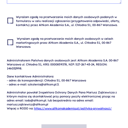
Wyrażam zgodę na przetwarzanie moich danych osobowych podanych w 
formularzu w celu realizacji zgłoszenia (przygotowania odpowiedzi, oferty, 
 Wyrażam zgodę na przetwarzanie moich danych osobowych w celach 
marketingowych przez Altkom Akademia S.A., ul. Chłodna 51, 00-867 
Administratorem Państwa danych osobowych jest: Altkom Akademia S.A. 00-867 
Warszawa ul. Chłodna 51, KRS: 0000859378, NIP: 527-267-43-24, REGON: 
146032998.

Dane kontaktowe Administratora:

- adres do korespondencji: Chłodna 51, 00-867 Warszawa

- adres e-mail: szkolenia@altkom.pl.3.   

Administrator powołał Inspektora Ochrony Danych Pana Mariusz Zajkiewicza z 
którym można się skontaktować przy pomocy poczty elektronicznej pisząc na 
adres email: iodo@altkom.pl. lub bezpośrednio na adres email: 
mariusz.zajkiewicz@altkom.pl

Więcej o RODO na: 
https://www.altkomakademia.pl/polityka-prywatnosci/