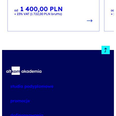
1 400,00
PLN
od
od
+ 23% VAT (
1 722,00
PLN
brutto)
+ 2
studia podyplomowe
promocje
dofinansowania