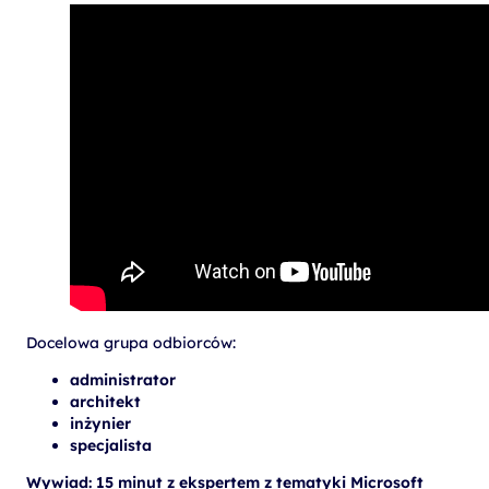
Docelowa grupa odbiorców:
administrator
architekt
inżynier
specjalista
Wywiad: 15 minut z ekspertem z tematyki Microsoft