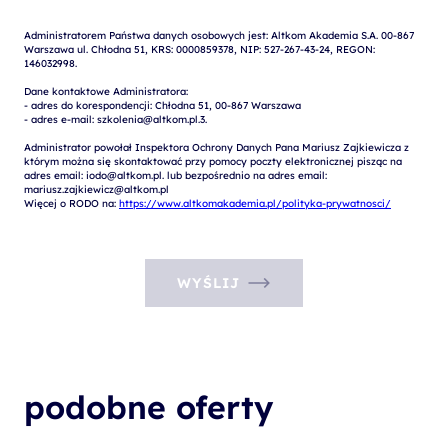
Administratorem Państwa danych osobowych jest: Altkom Akademia S.A. 00-867 
Warszawa ul. Chłodna 51, KRS: 0000859378, NIP: 527-267-43-24, REGON: 
146032998.

Dane kontaktowe Administratora:

- adres do korespondencji: Chłodna 51, 00-867 Warszawa

- adres e-mail: szkolenia@altkom.pl.3.   

Administrator powołał Inspektora Ochrony Danych Pana Mariusz Zajkiewicza z 
którym można się skontaktować przy pomocy poczty elektronicznej pisząc na 
adres email: iodo@altkom.pl. lub bezpośrednio na adres email: 
mariusz.zajkiewicz@altkom.pl

Więcej o RODO na: 
https://www.altkomakademia.pl/polityka-prywatnosci/
WYŚLIJ
podobne oferty