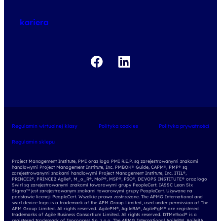
o egzaminach
kariera
Regulamin wirtualnej klasy
Polityka cookies
Polityka prywatności
Regulamin sklepu
Project Management Institute, PMI oraz logo PMI R.E.P. są zarejestrowanymi znakami
handlowymi Project Management Institute, Inc. PMBOK® Guide, CAPM®, PMP® są
zarejestrowanymi znakami handlowymi Project Management Institute, Inc. ITIL®,
PRINCE2®, PRINCE2 Agile®, M_o_R®, MoP®, MSP®, P3O®, DEVOPS INSTITUTE® oraz logo
Swirl są zarejestrowanymi znakami towarowymi grupy PeopleCert. IASSC Lean Six
Sigma™ jest zarejestrowanym znakami towarowymi grupy PeopleCert. Używane na
podstawie licencji PeopleCert. Wszelkie prawa zastrzeżone. The APMG International and
swirl device logo is a trademark of the APM Group Limited, used under permission of The
APM Group Limited. All rights reserved. AgilePM®, AgileBA®, AgilePgM® are registered
trademarks of Agile Business Consortium Limited. All rights reserved. DTMethod® is a
registered trademark of Inprogress Sp. z o.o. The APMG International AgilePM, AgileBA,