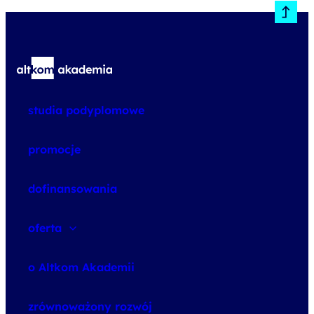
studia podyplomowe
promocje
dofinansowania
oferta
speexx
o Altkom Akademii
udemy business
o szkoleniach
zrównoważony rozwój