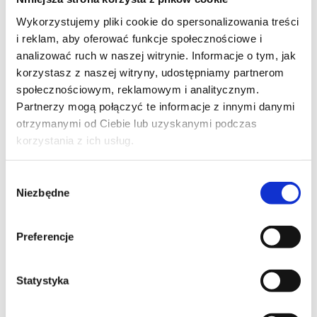
Wykorzystujemy pliki cookie do spersonalizowania treści
TELEFON KONTAKTOWY*
i reklam, aby oferować funkcje społecznościowe i
analizować ruch w naszej witrynie. Informacje o tym, jak
korzystasz z naszej witryny, udostępniamy partnerom
społecznościowym, reklamowym i analitycznym.
EMAIL*
Partnerzy mogą połączyć te informacje z innymi danymi
otrzymanymi od Ciebie lub uzyskanymi podczas
korzystania z ich usług.
WOJEWÓDZTWO*
Wybór
Niezbędne
zgody
wybierz województwo
Preferencje
FIRMA
Statystyka