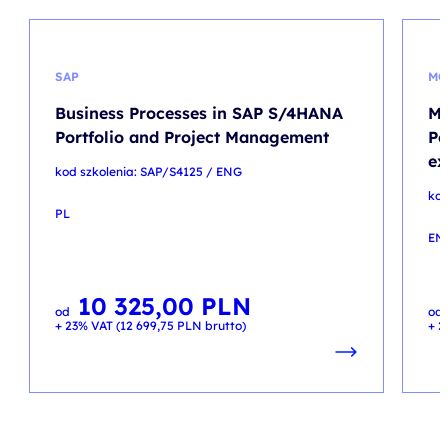
SAP
MO
Business Processes in SAP S/4HANA
Mo
Portfolio and Project Management
Po
e
kod szkolenia: SAP/S4125 / ENG
kod
PL
EN
10 325,00
PLN
od
od
+ 23% VAT (
12 699,75
PLN
brutto)
+ 2