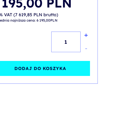
 195,00
PLN
% VAT (
7 619,85
PLN
brutto)
ednia najniższa cena:
6 195,00
PLN
+
ilość
Agile
-
Project
Delivery
DODAJ DO KOSZYKA