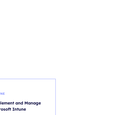
UNE
AI - ARTIFICIAL INTELLIGE
lement and Manage
Copilot Immersion
rosoft Intune
Experience