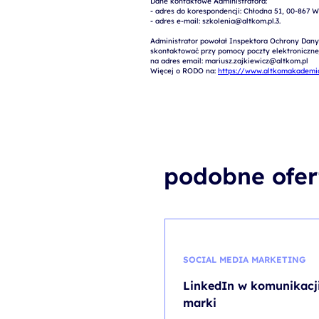
Dane kontaktowe Administratora:

- adres do korespondencji: Chłodna 51, 00-867 W
- adres e-mail: szkolenia@altkom.pl.3.   

Administrator powołał Inspektora Ochrony Dany
skontaktować przy pomocy poczty elektronicznej 
na adres email: mariusz.zajkiewicz@altkom.pl

Więcej o RODO na: 
https://www.altkomakademia
podobne ofer
SOCIAL MEDIA MARKETING
LinkedIn w komunikacj
marki