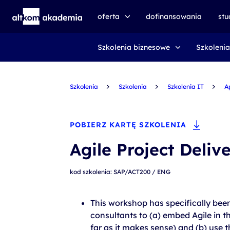
oferta
dofinansowania
st
Szkolenia biznesowe
Szkolenia
speexx
udemy business
Szkolenia
certyfikat DMI
Szkolenia
Szkolenia IT
A
kursy e-learningowe
AI First
POBIERZ KARTĘ SZKOLENIA
szkolenia VR
Agile Project Deliv
szkolenia NIS2
kod szkolenia: SAP/ACT200 / ENG
szkolenia dla edukacji
szkolenia dla produkcji
This workshop has specifically bee
consultants to (a) embed Agile in t
voucher szkoleniowy
far as it makes sense) and (b) use t