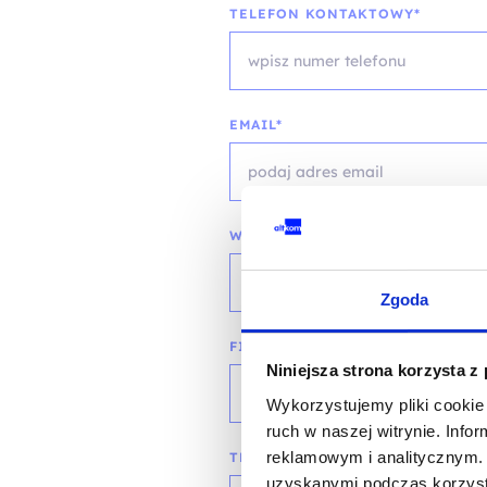
TELEFON KONTAKTOWY*
EMAIL*
WOJEWÓDZTWO*
wybierz województwo
Zgoda
FIRMA
Niniejsza strona korzysta z
Wykorzystujemy pliki cookie 
ruch w naszej witrynie. Inf
reklamowym i analitycznym. 
TREŚĆ WIADOMOŚCI*
uzyskanymi podczas korzysta