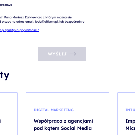
arszawa

ch Pana Mariusz Zajkiewicza z którym można się 
pisząc na adres email: iodo@altkom.pl. lub bezpośrednio 
.pl/polityka-prywatnosci/
WYŚLIJ
ty
DIGITAL MARKETING
INT
i
Współpraca z agencjami
Imp
pod kątem Social Media
Mic