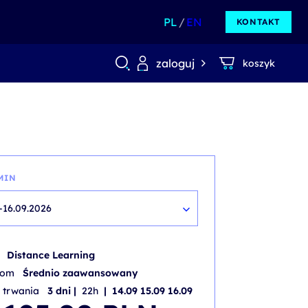
PL
EN
KONTAKT
zaloguj
koszyk
MIN
-16.09.2026
b
Distance Learning
iom
Średnio zaawansowany
 trwania
3 dni |
22h
| 14.09 15.09 16.09