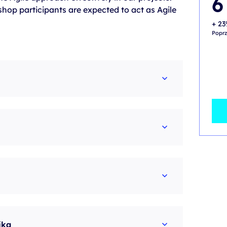
6
shop participants are expected to act as Agile
+ 23
Poprz
ika