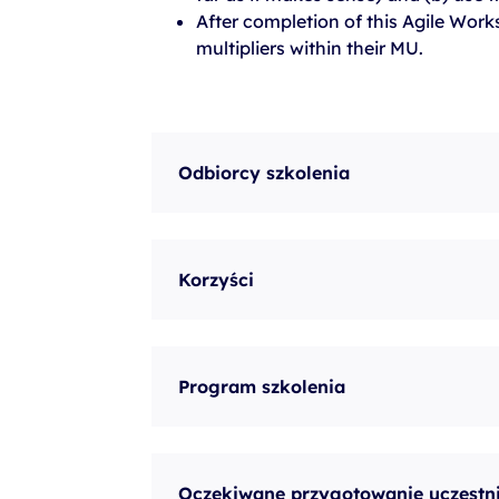
szkolenia Broadcom
After completion of this Agile Work
multipliers within their MU.
szkolenia SAP
szkolenia SAS
formuły szkoleń MS
Odbiorcy szkolenia
szkolenia
egzaminy
Korzyści
Program szkolenia
Oczekiwane przygotowanie uczestn