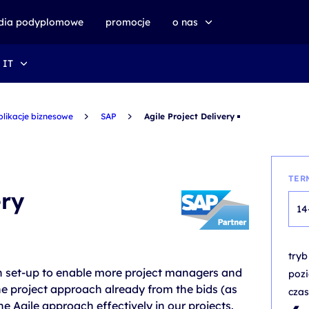
udia podyplomowe
promocje
o nas
 IT
o altkom akademii
zrównoważony rozwój
plikacje biznesowe
SAP
Agile Project Delivery
TER
ery
14
try
n set-up to enable more project managers and
poz
he project approach already from the bids (as
czas
he Agile approach effectively in our projects.