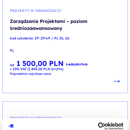
PROJEKTY W ORGANIZACJI
Zarządzanie Projektami – poziom
średniozaawansowany
kod szkolenia: ZP-ZPwP / PL DL 2d
PL
1 500,00
PLN
Pierwotna
Aktualna
1 600,00
PLN
od
cena
cena
+ 23% VAT (
1 845,00
PLN
brutto)
wynosiła:
wynosi:
1 600,00 PLN.
1 500,00 PLN.
Poprzednia najniższa cena:
PROJEKTY W ORGANIZACJI
Zarządzanie projektami dla menedżerów