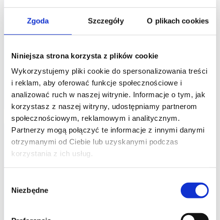
kod szkolenia: ZP-ZPM / PL DL 2d
Zgoda
Szczegóły
O plikach cookies
PL
Niniejsza strona korzysta z plików cookie
1 600,00
PLN
od
Wykorzystujemy pliki cookie do spersonalizowania treści
+ 23% VAT (
1 968,00
PLN
brutto)
i reklam, aby oferować funkcje społecznościowe i
analizować ruch w naszej witrynie. Informacje o tym, jak
korzystasz z naszej witryny, udostępniamy partnerom
społecznościowym, reklamowym i analitycznym.
PROMOCJA
Partnerzy mogą połączyć te informacje z innymi danymi
otrzymanymi od Ciebie lub uzyskanymi podczas
KOMUNIKACJA W PROJEKTACH
korzystania z ich usług.
Komunikacja i współpraca z interesariuszami w
Wybór
projektach
Niezbędne
zgody
kod szkolenia: ZP-KWI / PL DL 2d
PL