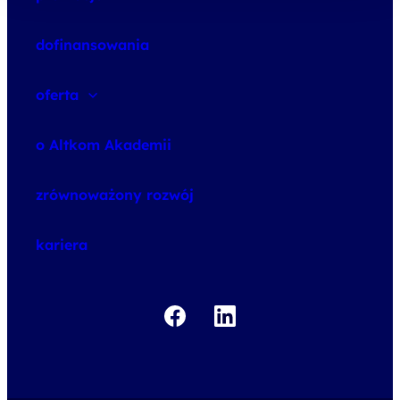
dofinansowania
oferta
speexx
o Altkom Akademii
udemy business
o szkoleniach
zrównoważony rozwój
o egzaminach
kariera