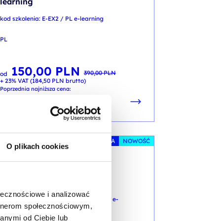
learning
kod szkolenia: E-EX2 / PL e-learning
PL
150,00
PLN
Pierwotna
Aktualna
390,00
PLN
od
cena
cena
+ 23% VAT (
184,50
PLN
brutto)
wynosiła:
wynosi:
390,00 PLN.
150,00 PLN.
Poprzednia najniższa cena:
PROMOCJA
NOWOŚĆ
O plikach cookies
MICROSOFT 365
Microsoft 365: Planner
ołecznościowe i analizować
kod szkolenia: E-MS365-PLANNER / PL e-
artnerom społecznościowym,
learning
anymi od Ciebie lub