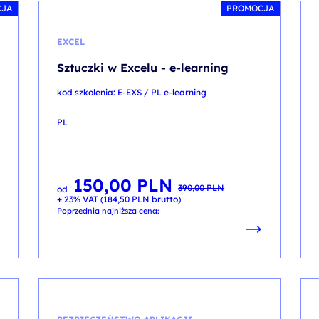
CJA
PROMOCJA
EXCEL
Sztuczki w Excelu - e-learning
kod szkolenia: E-EXS / PL e-learning
PL
150,00
PLN
Pierwotna
Aktualna
390,00
PLN
od
cena
cena
+ 23% VAT (
184,50
PLN
brutto)
wynosiła:
wynosi:
390,00 PLN.
150,00 PLN.
Poprzednia najniższa cena: