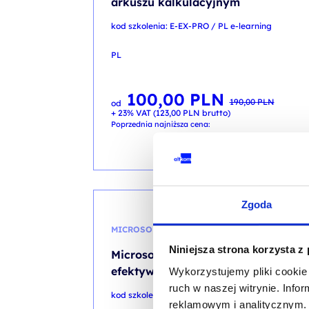
arkuszu kalkulacyjnym
kod szkolenia: E-EX-PRO / PL e-learning
PL
100,00
PLN
Pierwotna
Aktualna
190,00
PLN
od
cena
cena
+ 23% VAT (
123,00
PLN
brutto)
wynosiła:
wynosi:
190,00 PLN.
100,00 PLN.
Poprzednia najniższa cena:
PROMO
Zgoda
MICROSOFT 365
Niniejsza strona korzysta z
Microsoft 365: Niezbędnik
efektywnego pracownika
Wykorzystujemy pliki cookie 
ruch w naszej witrynie. Inf
kod szkolenia: E-MS365 / PL e-learning
reklamowym i analitycznym. 