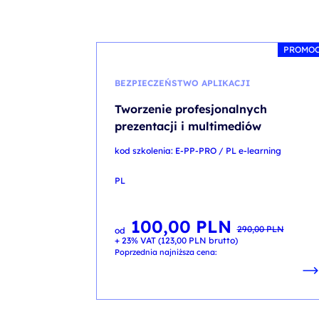
szkolenia Broadcom
szkolenia SAP
PROMO
szkolenia SAS
BEZPIECZEŃSTWO APLIKACJI
formuły szkoleń MS
Tworzenie profesjonalnych
szkolenia
prezentacji i multimediów
egzaminy
kod szkolenia: E-PP-PRO / PL e-learning
PL
100,00
PLN
Pierwotna
Aktualna
290,00
PLN
od
cena
cena
+ 23% VAT (
123,00
PLN
brutto)
wynosiła:
wynosi:
290,00 PLN.
100,00 PLN.
Poprzednia najniższa cena: