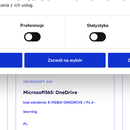
nia z ich usług.
PL
50,00
PLN
Preferencje
Statystyka
Pierwotna
Aktualna
99,00
PLN
od
cena
cena
+ 23% VAT (
61,50
PLN
brutto)
wynosiła:
wynosi:
99,00 PLN.
50,00 PLN.
Poprzednia najniższa cena:
50,00
PLN
Zezwól na wybór
Z
CJA
NOWOŚĆ
MICROSOFT 365
Microsoft365: OneDrive
kod szkolenia: E-MS365-ONEDRIVE / PL e-
learning
PL