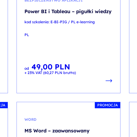
BEZPIECZEŃSTWO APLIKACJI
Power BI i Tableau – pigułki wiedzy
kod szkolenia: E-BI-PIG / PL e-learning
PL
49,00
PLN
od
+ 23% VAT (
60,27
PLN
brutto)
CJA
PROMOCJA
WORD
MS Word – zaawansowany