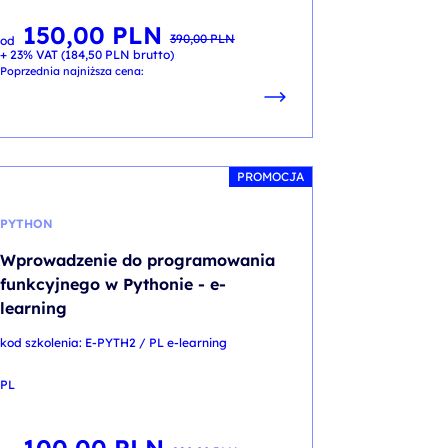
150,00
PLN
Pierwotna
Aktualna
390,00
PLN
od
cena
cena
+ 23% VAT (
184,50
PLN
brutto)
wynosiła:
wynosi:
390,00 PLN.
150,00 PLN.
Poprzednia najniższa cena:
PROMOCJA
PYTHON
Wprowadzenie do programowania
funkcyjnego w Pythonie - e-
learning
kod szkolenia: E-PYTH2 / PL e-learning
PL
Pierwotna
Aktualna