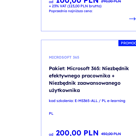
100,00
PLN
290,00
PLN
od
cena
cena
+ 23% VAT (
123,00
PLN
brutto)
wynosiła:
wynosi:
290,00 PLN.
100,00 PLN.
Poprzednia najniższa cena:
PROMO
MICROSOFT 365
Pakiet: Microsoft 365: Niezbędnik
efektywnego pracownika +
Niezbędnik zaawansowanego
użytkownika
kod szkolenia: E-MS365-ALL / PL e-learning
PL
200,00
PLN
Pierwotna
Aktualna
450,00
PLN
od
cena
cena