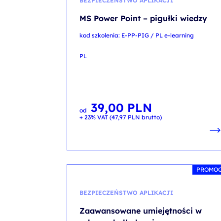
BEZPIECZEŃSTWO APLIKACJI
MS Power Point – pigułki wiedzy
kod szkolenia: E-PP-PIG / PL e-learning
PL
39,00
PLN
od
+ 23% VAT (
47,97
PLN
brutto)
PROMO
BEZPIECZEŃSTWO APLIKACJI
Zaawansowane umiejętności w