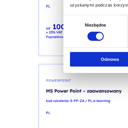
uzyskanymi podczas korzysta
PL
Wybór
100,00
PLN
Niezbędne
zgody
Pierwotna
Aktualna
290,00
PLN
od
cena
cena
+ 23% VAT (
123,00
PLN
brutto)
wynosiła:
wynosi:
290,00 PLN.
100,00 PLN.
Poprzednia najniższa cena:
Odmowa
PROMO
POWERPOINT
MS Power Point – zaawansowany
kod szkolenia: E-PP-ZA / PL e-learning
PL