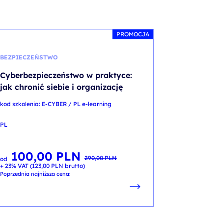
PROMOCJA
BEZPIECZEŃSTWO
Cyberbezpieczeństwo w praktyce:
jak chronić siebie i organizację
kod szkolenia: E-CYBER / PL e-learning
PL
100,00
PLN
Pierwotna
Aktualna
290,00
PLN
od
cena
cena
+ 23% VAT (
123,00
PLN
brutto)
wynosiła:
wynosi:
290,00 PLN.
100,00 PLN.
Poprzednia najniższa cena: