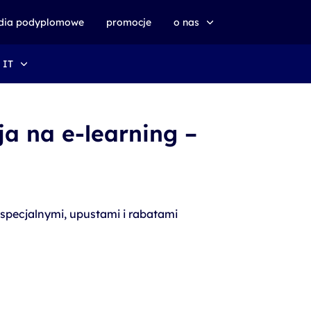
udia podyplomowe
promocje
o nas
 IT
o altkom akademii
zrównoważony rozwój
a na e-learning –
 specjalnymi, upustami i rabatami