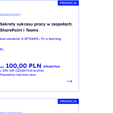
PROMOCJA
SHAREPOINT
Sekrety sukcesu pracy w zespołach:
SharePoint i Teams
kod szkolenia: E-SPTEAMS / PL e-learning
PL
100,00
PLN
Pierwotna
Aktualna
290,00
PLN
od
cena
cena
+ 23% VAT (
123,00
PLN
brutto)
wynosiła:
wynosi:
290,00 PLN.
100,00 PLN.
Poprzednia najniższa cena:
PROMOCJA