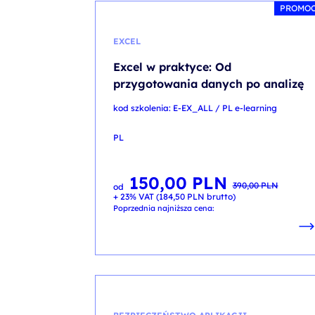
PROMO
EXCEL
Excel w praktyce: Od
przygotowania danych po analizę
kod szkolenia: E-EX_ALL / PL e-learning
PL
150,00
PLN
Pierwotna
Aktualna
390,00
PLN
od
cena
cena
+ 23% VAT (
184,50
PLN
brutto)
wynosiła:
wynosi:
390,00 PLN.
150,00 PLN.
Poprzednia najniższa cena: