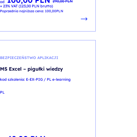
100,00
PLN
290,00
PLN
od
cena
cena
+ 23% VAT (
123,00
PLN
brutto)
wynosiła:
wynosi:
290,00 PLN.
100,00 PLN.
Poprzednia najniższa cena:
100,00
PLN
BEZPIECZEŃSTWO APLIKACJI
MS Excel – pigułki wiedzy
kod szkolenia: E-EX-PIG / PL e-learning
PL