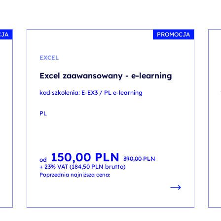
CJA
PROMOCJA
EXCEL
Excel zaawansowany - e-learning
kod szkolenia: E-EX3 / PL e-learning
PL
150,00
PLN
Pierwotna
Aktualna
390,00
PLN
od
cena
cena
+ 23% VAT (
184,50
PLN
brutto)
wynosiła:
wynosi:
390,00 PLN.
150,00 PLN.
Poprzednia najniższa cena: