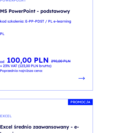
POWERPOINT
MS PowerPoint - podstawowy
kod szkolenia: E-PP-PDST / PL e-learning
PL
100,00
PLN
Pierwotna
Aktualna
290,00
PLN
od
cena
cena
+ 23% VAT (
123,00
PLN
brutto)
wynosiła:
wynosi:
290,00 PLN.
100,00 PLN.
Poprzednia najniższa cena:
PROMOCJA
EXCEL
Excel średnio zaawansowany - e-