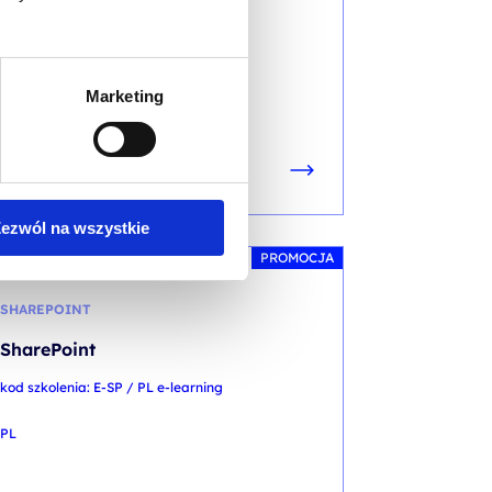
PL
50,00
PLN
Marketing
Pierwotna
Aktualna
69,00
PLN
od
cena
cena
+ 23% VAT (
61,50
PLN
brutto)
wynosiła:
wynosi:
69,00 PLN.
50,00 PLN.
Poprzednia najniższa cena:
ezwól na wszystkie
PROMOCJA
SHAREPOINT
SharePoint
kod szkolenia: E-SP / PL e-learning
PL