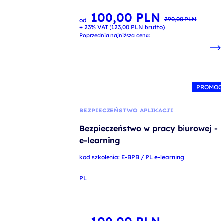
100,00
PLN
Pierwotna
Aktualna
290,00
PLN
od
cena
cena
+ 23% VAT (
123,00
PLN
brutto)
wynosiła:
wynosi:
290,00 PLN.
100,00 PLN.
Poprzednia najniższa cena:
PROMO
BEZPIECZEŃSTWO APLIKACJI
Bezpieczeństwo w pracy biurowej -
e-learning
kod szkolenia: E-BPB / PL e-learning
PL
Pierwotna
Aktualna