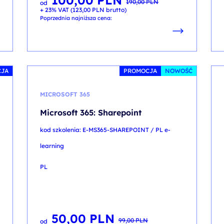
100,00
PLN
190,00
PLN
od
cena
cena
+ 23% VAT (
123,00
PLN
brutto)
wynosiła:
wynosi:
190,00 PLN.
100,00 PLN.
Poprzednia najniższa cena:
CJA
PROMOCJA
NOWOŚĆ
MICROSOFT 365
Microsoft 365: Sharepoint
kod szkolenia: E-MS365-SHAREPOINT / PL e-
learning
PL
50,00
PLN
Pierwotna
Aktualna
99,00
PLN
od
cena
cena