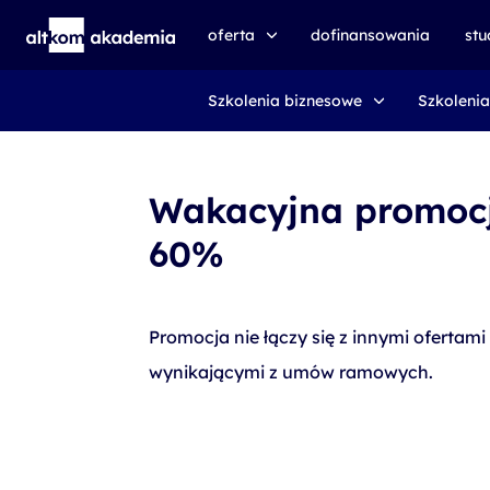
oferta
dofinansowania
st
Szkolenia biznesowe
Szkolenia
speexx
udemy business
certyfikat DMI
Wakacyjna promocj
kursy e-learningowe
60%
AI First
szkolenia VR
Promocja nie łączy się z innymi ofertami
szkolenia NIS2
wynikającymi z umów ramowych.
szkolenia dla edukacji
szkolenia dla produkcji
voucher szkoleniowy