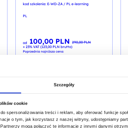
kod szkolenia: E-WD-ZA / PL e-learning
PL
100,00
PLN
Pierwotna
Aktualna
290,00
PLN
od
cena
cena
+ 23% VAT (
123,00
PLN
brutto)
wynosiła:
wynosi:
290,00 PLN.
100,00 PLN.
Poprzednia najniższa cena:
CJA
PROMOCJA
NOWOŚĆ
Szczegóły
MICROSOFT 365
 plików cookie
Microsoft 365: Outlook
do spersonalizowania treści i reklam, aby oferować funkcje sp
kod szkolenia: E-MS365-OUTLOOK / PL e-
ormacje o tym, jak korzystasz z naszej witryny, udostępniamy p
learning
Partnerzy mogą połączyć te informacje z innymi danymi otrzym