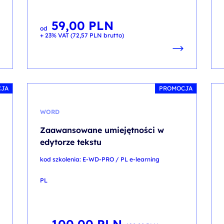
59,00
PLN
od
+ 23% VAT (
72,57
PLN
brutto)
CJA
PROMOCJA
WORD
Zaawansowane umiejętności w
edytorze tekstu
kod szkolenia: E-WD-PRO / PL e-learning
PL
Pierwotna
Aktualna