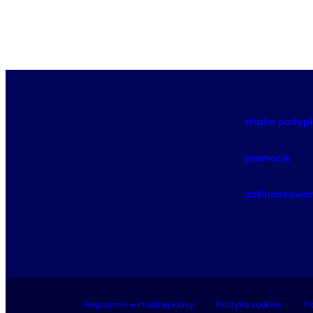
studia pody
promocje
dofinansowan
Regulamin wirtualnej klasy
Polityka cookies
Po