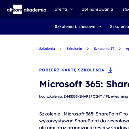
oferta
dofinansowania
st
Szkolenia biznesowe
Szkolenia
speexx
udemy business
Szkolenia
certyfikat DMI
Szkolenia
Szkolenia IT
A
kursy e-learningowe
AI First
POBIERZ KARTĘ SZKOLENIA
szkolenia VR
Microsoft 365: Shar
szkolenia NIS2
kod szkolenia: E-MS365-SHAREPOINT / PL e-learning
szkolenia dla edukacji
szkolenia dla produkcji
Szkolenie „Microsoft 365: SharePoint” to
wykorzystywać SharePoint do zespołow
voucher szkoleniowy
plikami oraz organizacji treści w środow