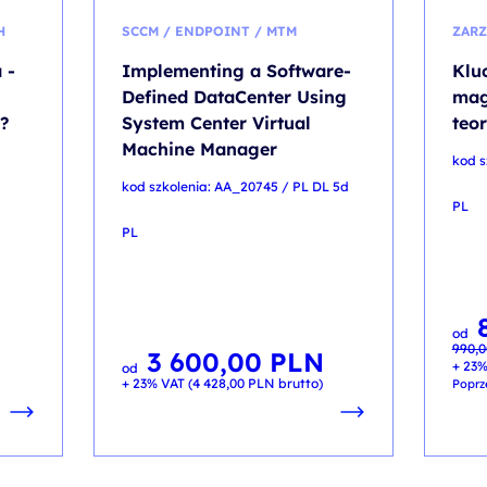
H
SCCM / ENDPOINT / MTM
ZARZ
 -
Implementing a Software-
Klu
Defined DataCenter Using
mag
?
System Center Virtual
teor
Machine Manager
kod s
kod szkolenia: AA_20745 / PL DL 5d
PL
PL
Pier
Aktua
od
cena
cena
990,
wynos
wynos
3 600,00
PLN
990,0
890,0
+ 23%
od
+ 23% VAT (
4 428,00
PLN
brutto)
Poprz