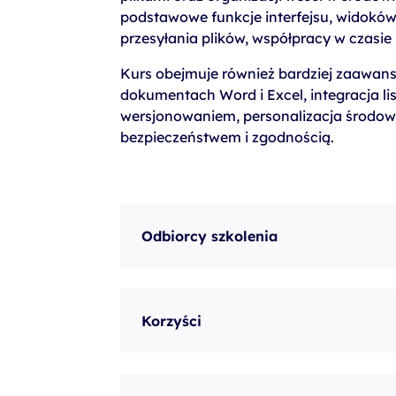
szkolenia Broadcom
podstawowe funkcje interfejsu, widoków
przesyłania plików, współpracy w czasie r
szkolenia SAP
Kurs obejmuje również bardziej zaawanso
szkolenia SAS
dokumentach Word i Excel, integracja lis
formuły szkoleń MS
wersjonowaniem, personalizacja środowi
bezpieczeństwem i zgodnością.
szkolenia
egzaminy
Odbiorcy szkolenia
Korzyści