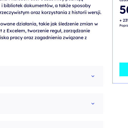
Pier
Aktu
5
 i bibliotek dokumentów, a także sposoby
cena
cena
zeczywistym oraz korzystania z historii wersji.
wynos
wynos
99,00
50,00
+ 23
wane działania, takie jak śledzenie zmian w
Poprz
t z Excelem, tworzenie reguł, zarządzanie
ska pracy oraz zagadnienia związane z