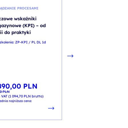
ĄDZANIE PROCESAMI
BEZPIECZNY PRACOWNIK
czowe wskaźniki
Cyberbezpieczeństwo
azynowe (KPI) – od
systemów IT i OT w
ii do praktyki
przedsiębiorstwach
wodociągowo-
zkolenia: ZP-KPI / PL DL 1d
kanalizacyjnych
kod szkolenia: PFK CS /
CB_WOD_ITOT_DL
PL
890,00
PLN
wotna
lna
00
PLN
iła:
i:
350,00
PLN
0 PLN.
0 PLN.
 VAT (
1 094,70
PLN
brutto)
od
+ 23% VAT (
430,50
PLN
brutto)
ednia najniższa cena: