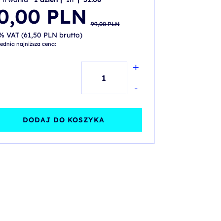
wotna
alna
0,00
PLN
iła:
i:
99,00
PLN
 PLN.
 PLN.
% VAT (
61,50
PLN
brutto)
ednia najniższa cena:
+
ilość
Microsoft
-
365:
Sharepoint
DODAJ DO KOSZYKA