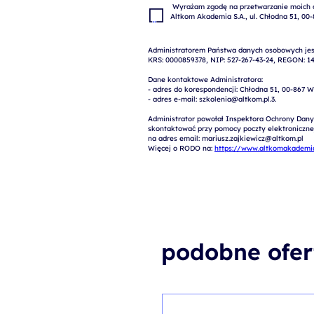
 Wyrażam zgodę na przetwarzanie moich danych osobowych w celach marketingowych przez 
Administratorem Państwa danych osobowych jest
KRS: 0000859378, NIP: 527-267-43-24, REGON: 14
Dane kontaktowe Administratora:

- adres do korespondencji: Chłodna 51, 00-867 W
- adres e-mail: szkolenia@altkom.pl.3.   

Administrator powołał Inspektora Ochrony Dany
skontaktować przy pomocy poczty elektronicznej 
na adres email: mariusz.zajkiewicz@altkom.pl

Więcej o RODO na: 
https://www.altkomakademia
podobne ofer