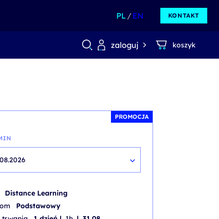
PL
EN
KONTAKT
zaloguj
koszyk
PROMOCJA
MIN
.08.2026
b
Distance Learning
iom
Podstawowy
 trwania
1 dzień |
1h
| 31.08