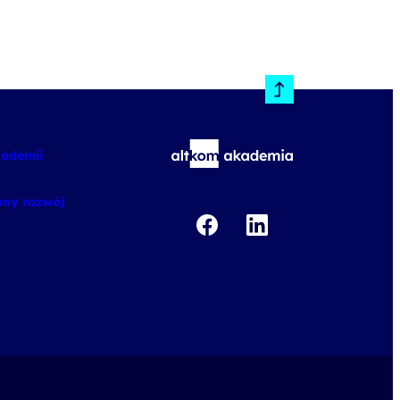
kademii
ny rozwój