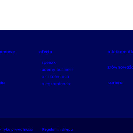
plomowe
oferta
o Altkom A
speexx
zrównoważo
udemy business
o szkoleniach
ia
kariera
o egzaminach
lityka prywatności
Regulamin sklepu