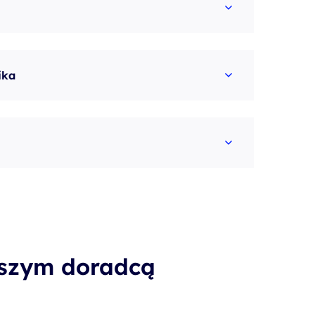
ika
aszym doradcą