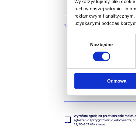
Wykorzystujemy pliki cookie 
ruch w naszej witrynie. Inf
reklamowym i analitycznym. 
uzyskanymi podczas korzysta
TREŚĆ WIADOMOŚCI*
Wybór
Niezbędne
zgody
Odmowa
Wyrażam zgodę na przetwarzanie moich da
zgłoszenia (przygotowania odpowiedzi, ofe