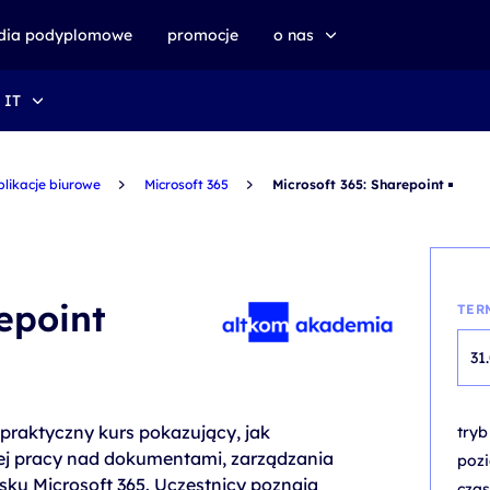
udia podyplomowe
promocje
o nas
 IT
o altkom akademii
zrównoważony rozwój
plikacje biurowe
Microsoft 365
Microsoft 365: Sharepoint
epoint
TER
31
 praktyczny kurs pokazujący, jak
try
ej pracy nad dokumentami, zarządzania
poz
isku Microsoft 365. Uczestnicy poznają
czas