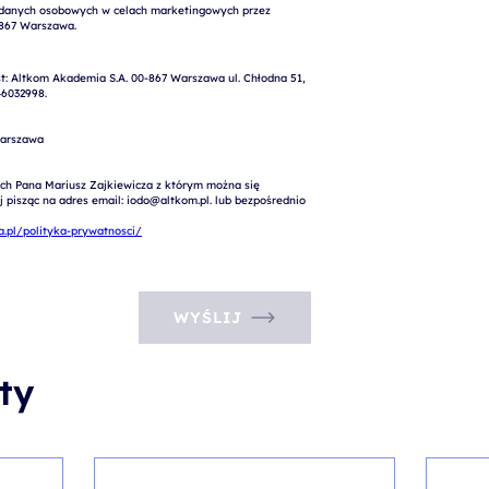
: Altkom Akademia S.A. 00-867 Warszawa ul. Chłodna 51, 
6032998.

arszawa

ch Pana Mariusz Zajkiewicza z którym można się 
pisząc na adres email: iodo@altkom.pl. lub bezpośrednio 
.pl/polityka-prywatnosci/
WYŚLIJ
ty