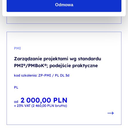
od
Odmowa
+ 23% VAT (
1 968,00
PLN
brutto)
PMI
Zarządzanie projektami wg standardu
PMI®/PMBoK®; podejście praktyczne
kod szkolenia: ZP-PMI / PL DL 3d
PL
2 000,00
PLN
od
+ 23% VAT (
2 460,00
PLN
brutto)