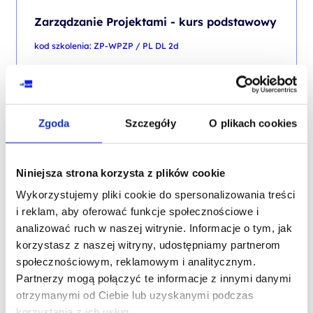
Zarządzanie Projektami - kurs podstawowy
kod szkolenia: ZP-WPZP / PL DL 2d
PL
1 500,00
PLN
Pierwotna
Aktualna
1 600,00
PLN
od
cena
cena
Zgoda
Szczegóły
O plikach cookies
+ 23% VAT (
1 845,00
PLN
brutto)
wynosiła:
wynosi:
1 600,00 PLN.
1 500,00 PLN.
Poprzednia najniższa cena:
Niniejsza strona korzysta z plików cookie
Wykorzystujemy pliki cookie do spersonalizowania treści
PROMOCJA
i reklam, aby oferować funkcje społecznościowe i
analizować ruch w naszej witrynie. Informacje o tym, jak
PROJEKTY W ORGANIZACJI
korzystasz z naszej witryny, udostępniamy partnerom
społecznościowym, reklamowym i analitycznym.
Zarządzanie Projektami – poziom
Partnerzy mogą połączyć te informacje z innymi danymi
średniozaawansowany
otrzymanymi od Ciebie lub uzyskanymi podczas
kod szkolenia: ZP-ZPwP / PL DL 2d
korzystania z ich usług.