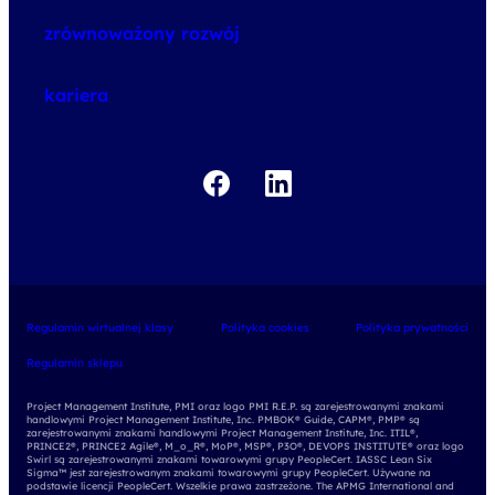
o szkoleniach
zrównoważony rozwój
o egzaminach
kariera
Regulamin wirtualnej klasy
Polityka cookies
Polityka prywatności
Regulamin sklepu
Project Management Institute, PMI oraz logo PMI R.E.P. są zarejestrowanymi znakami
handlowymi Project Management Institute, Inc. PMBOK® Guide, CAPM®, PMP® są
zarejestrowanymi znakami handlowymi Project Management Institute, Inc. ITIL®,
PRINCE2®, PRINCE2 Agile®, M_o_R®, MoP®, MSP®, P3O®, DEVOPS INSTITUTE® oraz logo
Swirl są zarejestrowanymi znakami towarowymi grupy PeopleCert. IASSC Lean Six
Sigma™ jest zarejestrowanym znakami towarowymi grupy PeopleCert. Używane na
podstawie licencji PeopleCert. Wszelkie prawa zastrzeżone. The APMG International and