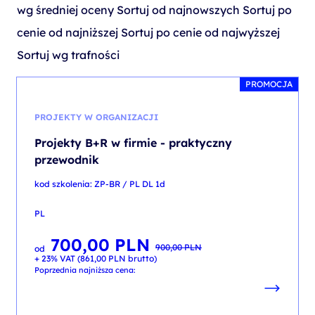
wg średniej oceny
Sortuj od najnowszych
Sortuj po
cenie od najniższej
Sortuj po cenie od najwyższej
Sortuj wg trafności
PROMOCJA
PROJEKTY W ORGANIZACJI
Projekty B+R w firmie - praktyczny
przewodnik
kod szkolenia: ZP-BR / PL DL 1d
PL
700,00
PLN
Pierwotna
Aktualna
900,00
PLN
od
cena
cena
+ 23% VAT (
861,00
PLN
brutto)
wynosiła:
wynosi:
900,00 PLN.
700,00 PLN.
Poprzednia najniższa cena: