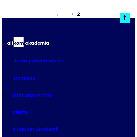
2
1
studia podyplomowe
promocje
dofinansowania
oferta
speexx
o Altkom Akademii
udemy business