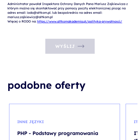
Administrator powołał Inspektora Ochrony Danych Pana Mariusz Zajkiewicza z 
którym można się skontaktować przy pomocy poczty elektronicznej pisząc na 
adres email: iodo@altkom.pl. lub bezpośrednio na adres email: 
mariusz.zajkiewicz@altkom.pl

Więcej o RODO na: 
https://www.altkomakademia.pl/polityka-prywatnosci/
WYŚLIJ
podobne oferty
INNE JĘZYKI
IT
PHP - Podstawy programowania
IT