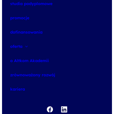
studia podyplomowe
promocje
dofinansowania
oferta
speexx
o Altkom Akademii
udemy business
o szkoleniach
zrównoważony rozwój
o egzaminach
kariera