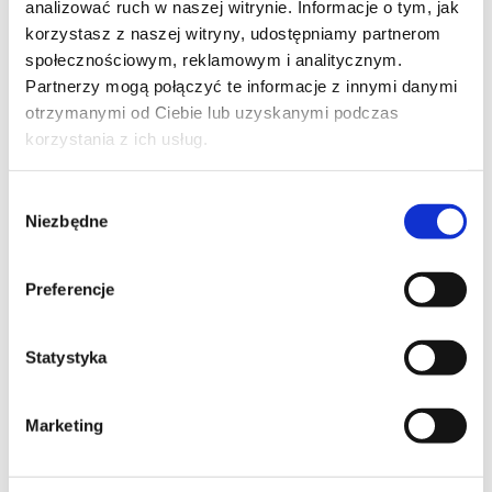
analizować ruch w naszej witrynie. Informacje o tym, jak
EMAIL*
korzystasz z naszej witryny, udostępniamy partnerom
społecznościowym, reklamowym i analitycznym.
Partnerzy mogą połączyć te informacje z innymi danymi
otrzymanymi od Ciebie lub uzyskanymi podczas
WOJEWÓDZTWO*
korzystania z ich usług.
wybierz województwo
Wybór
Niezbędne
zgody
FIRMA
Preferencje
Statystyka
TREŚĆ WIADOMOŚCI*
Marketing