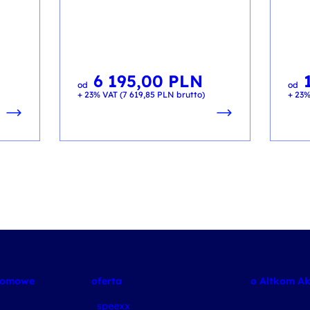
6 195,00
PLN
od
od
+ 23% VAT (
7 619,85
PLN
brutto)
+ 23%
plomowe
oferta
o Altkom A
speexx