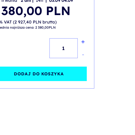
 trwania
2 dni |
14h
| 03.09 04.09
 380,00
PLN
% VAT (
2 927,40
PLN
brutto)
ednia najniższa cena:
2 380,00
PLN
+
ilość
Porównanie
-
chmur
Azure,
DODAJ DO KOSZYKA
AWS,
Google