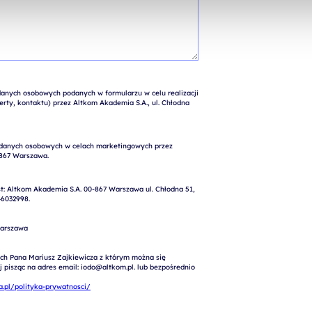
nych osobowych podanych w formularzu w celu realizacji 
rty, kontaktu) przez Altkom Akademia S.A., ul. Chłodna 
: Altkom Akademia S.A. 00-867 Warszawa ul. Chłodna 51, 
6032998.

arszawa

ch Pana Mariusz Zajkiewicza z którym można się 
pisząc na adres email: iodo@altkom.pl. lub bezpośrednio 
.pl/polityka-prywatnosci/