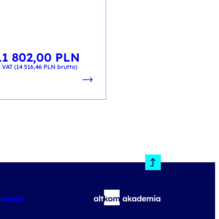
kod szkolenia: HE-PR-W&L / 
PL
11 802,00
PLN
2 100,00
PL
od
 VAT (
14 516,46
PLN
brutto)
+ 23% VAT (
2 583,00
PLN
brutt
kademii