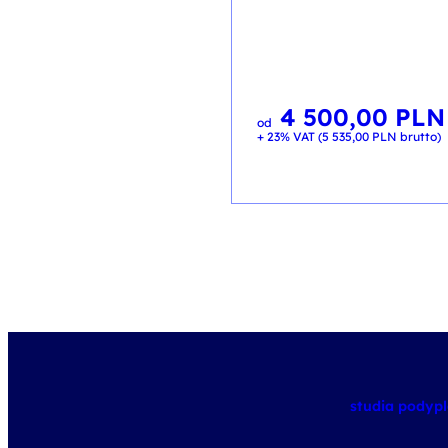
4 500,00
PLN
od
+ 23% VAT (
5 535,00
PLN
brutto)
studia pody