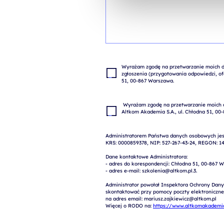
Wyrażam zgodę na przetwarzanie moich da
zgłoszenia (przygotowania odpowiedzi, ofe
 Wyrażam zgodę na przetwarzanie moich danych osobowych w celach marketingowych przez 
Administratorem Państwa danych osobowych jest
KRS: 0000859378, NIP: 527-267-43-24, REGON: 14
Dane kontaktowe Administratora:

- adres do korespondencji: Chłodna 51, 00-867 W
- adres e-mail: szkolenia@altkom.pl.3.   

Administrator powołał Inspektora Ochrony Dany
skontaktować przy pomocy poczty elektronicznej 
na adres email: mariusz.zajkiewicz@altkom.pl

Więcej o RODO na: 
https://www.altkomakademia