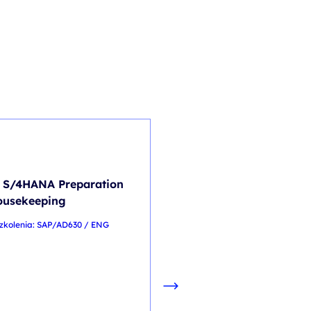
DOBROSTAN I ZDROWIE
PSYCHICZNE
 S/4HANA Preparation
Warsztat odporności
ousekeeping
psychicznej wraz z
zkolenia: SAP/AD630 / ENG
indywidualną diagno
MTQ PlusWarsztat
odporności psychiczn
wraz z indywidualną
diagnozą MTQ Plus