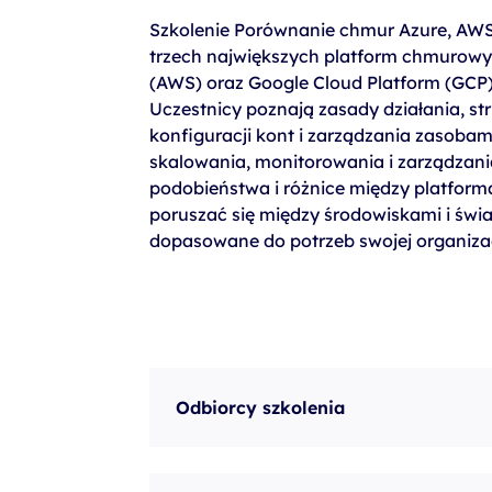
szkolenia Broadcom
Szkolenie Porównanie chmur Azure, AWS
szkolenia SAP
trzech największych platform chmurowy
(AWS) oraz Google Cloud Platform (GCP)
szkolenia SAS
Uczestnicy poznają zasady działania, st
formuły szkoleń MS
konfiguracji kont i zarządzania zasobam
skalowania, monitorowania i zarządzan
szkolenia
podobieństwa i różnice między platforma
egzaminy
poruszać się między środowiskami i świa
dopasowane do potrzeb swojej organizac
Odbiorcy szkolenia