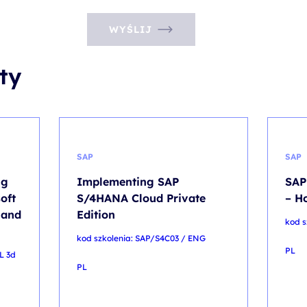
WYŚLIJ
ty
SAP
SAP
ng
Implementing SAP
SAP
oft
S/4HANA Cloud Private
– H
 and
Edition
kod s
kod szkolenia: SAP/S4C03 / ENG
PL
L 3d
PL