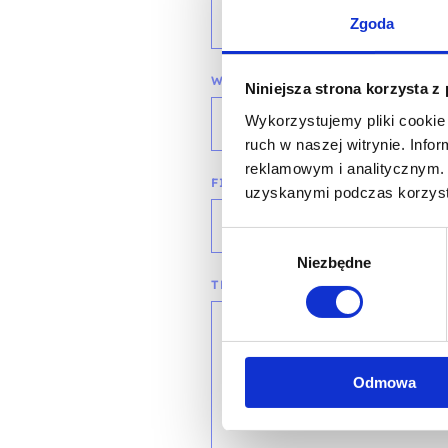
Zgoda
WOJEWÓDZTWO*
Niniejsza strona korzysta z
Wykorzystujemy pliki cookie 
wybierz województwo
ruch w naszej witrynie. Inf
reklamowym i analitycznym. 
FIRMA
uzyskanymi podczas korzysta
Wybór
Niezbędne
zgody
TREŚĆ WIADOMOŚCI*
Odmowa