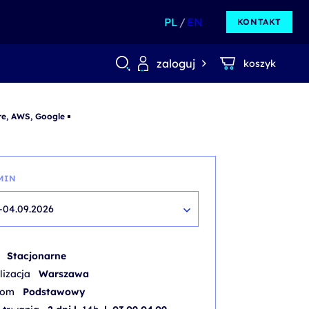
PL
EN
KONTAKT
zaloguj
koszyk
e, AWS, Google
MIN
-04.09.2026
b
Stacjonarne
lizacja
Warszawa
iom
Podstawowy