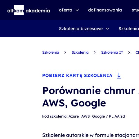
oferta
dofinansowania
st
Szkolenia biznesowe
Szkolenia
speexx
udemy business
Szkolenia
certyfikat DMI
Szkolenia
Szkolenia IT
C
kursy e-learningowe
AI First
POBIERZ KARTĘ SZKOLENIA
szkolenia VR
Porównanie chmur 
szkolenia NIS2
AWS, Google
szkolenia dla edukacji
kod szkolenia: Azure_AWS_Google / PL AA 2d
szkolenia dla produkcji
voucher szkoleniowy
Szkolenie autorskie w formule stacjonarn