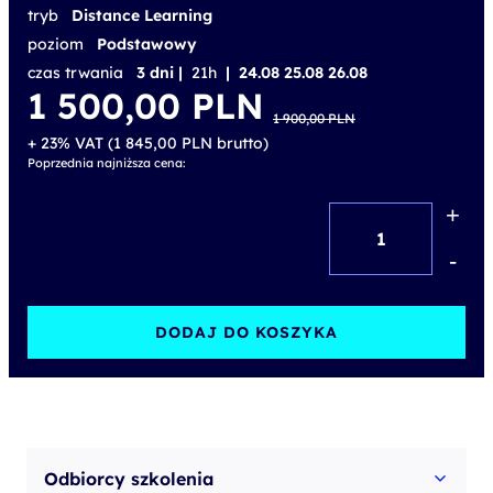
tryb
Distance Learning
poziom
Podstawowy
czas trwania
3 dni |
21h
| 24.08 25.08 26.08
Pierwotna
Aktualna
1 500,00
PLN
cena
cena
1 900,00
PLN
wynosiła:
wynosi:
1 900,00 PLN.
1 500,00 PLN.
+ 23% VAT (
1 845,00
PLN
brutto)
Poprzednia najniższa cena:
+
ilość
MS
-
Project
-
DODAJ DO KOSZYKA
Planowanie
harmonogramów
i
kontrola
Odbiorcy szkolenia