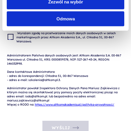
Zezwól na wybór
Wyrażam zgodę na przetwarzanie moich danych osobowych podanych w 
formularzu w celu realizacji zgłoszenia (przygotowania odpowiedzi, oferty, 
Odmowa
 Wyrażam zgodę na przetwarzanie moich danych osobowych w celach 
marketingowych przez Altkom Akademia S.A., ul. Chłodna 51, 00-867 
Administratorem Państwa danych osobowych jest: Altkom Akademia S.A. 00-867 
Warszawa ul. Chłodna 51, KRS: 0000859378, NIP: 527-267-43-24, REGON: 
146032998.

Dane kontaktowe Administratora:

- adres do korespondencji: Chłodna 51, 00-867 Warszawa

- adres e-mail: szkolenia@altkom.pl.3.   

Administrator powołał Inspektora Ochrony Danych Pana Mariusz Zajkiewicza z 
którym można się skontaktować przy pomocy poczty elektronicznej pisząc na 
adres email: iodo@altkom.pl. lub bezpośrednio na adres email: 
mariusz.zajkiewicz@altkom.pl

Więcej o RODO na: 
https://www.altkomakademia.pl/polityka-prywatnosci/
WYŚLIJ