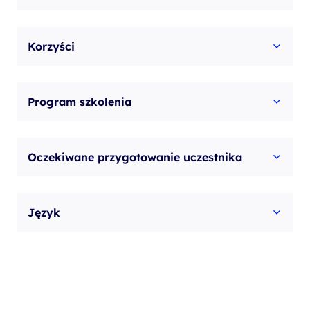
realizacji
projektu
Korzyści
Program szkolenia
Oczekiwane przygotowanie uczestnika
Język