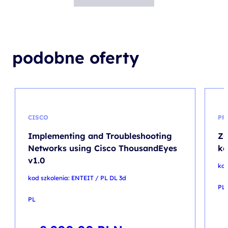
podobne oferty
CISCO
PR
Implementing and Troubleshooting
ZO
Networks using Cisco ThousandEyes
ko
v1.0
kod
kod szkolenia: ENTEIT / PL DL 3d
PL
PL