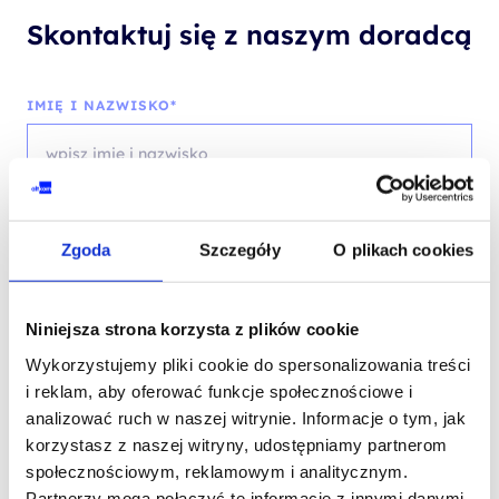
Skontaktuj się z naszym doradcą
IMIĘ I NAZWISKO*
TELEFON KONTAKTOWY*
Zgoda
Szczegóły
O plikach cookies
Niniejsza strona korzysta z plików cookie
EMAIL*
Wykorzystujemy pliki cookie do spersonalizowania treści
i reklam, aby oferować funkcje społecznościowe i
analizować ruch w naszej witrynie. Informacje o tym, jak
korzystasz z naszej witryny, udostępniamy partnerom
WOJEWÓDZTWO*
społecznościowym, reklamowym i analitycznym.
wybierz województwo
Partnerzy mogą połączyć te informacje z innymi danymi