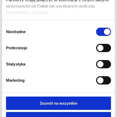
otrzymanymi od Ciebie lub uzyskanymi podczas
korzystania z ich usług.
FIRMA
Wybór
Niezbędne
zgody
Preferencje
TREŚĆ WIADOMOŚCI*
Statystyka
Marketing
Zezwól na wszystkie