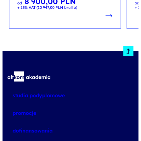
8 900,00
PLN
od
od
+ 23% VAT (
10 947,00
PLN
brutto)
+ 2
studia podyplomowe
promocje
dofinansowania