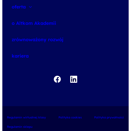
oferta
speexx
o Altkom Akademii
udemy business
o szkoleniach
zrównoważony rozwój
o egzaminach
kariera
Regulamin wirtualnej klasy
Polityka cookies
Polityka prywatności
Regulamin sklepu