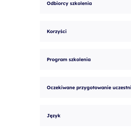
Odbiorcy szkolenia
szkolenia Broadcom
szkolenia SAP
szkolenia SAS
Korzyści
formuły szkoleń MS
szkolenia
egzaminy
Program szkolenia
Oczekiwane przygotowanie uczestn
Język