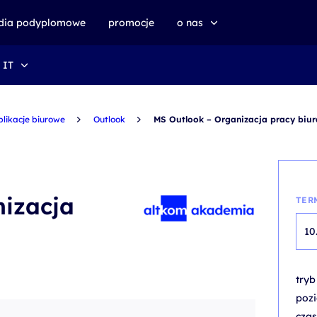
udia podyplomowe
promocje
o nas
 IT
o altkom akademii
zrównoważony rozwój
plikacje biurowe
Outlook
MS Outlook – Organizacja pracy biur
nizacja
TER
10
try
poz
czas