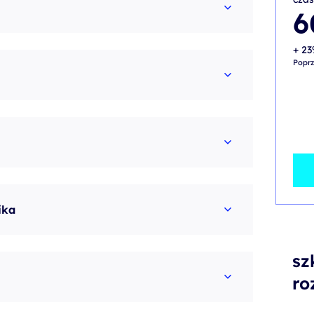
6
+ 23
Poprz
ika
sz
ro