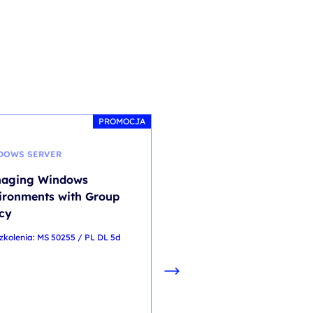
PROMOCJA
DOWS SERVER
SYMULACJE BIZNESOWE
aging Windows
VR - Wystąpienia publ
ironments with Group
i prezentacje biznesow
icy
token dostępowy do
samodzielnej realizacj
zkolenia: MS 50255 / PL DL 5d
szkolenia.
kod szkolenia: HR-VR / Prez
PL