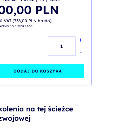
00,00
PLN
% VAT (
738,00
PLN
brutto)
ednia najniższa cena:
+
ilość
MS
-
Outlook
-
DODAJ DO KOSZYKA
Organizacja
pracy
biura
kolenia na tej ścieżce
zwojowej