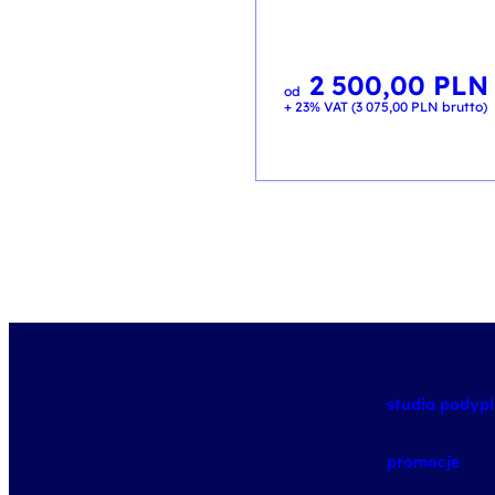
2 500,00
PLN
od
+ 23% VAT (
3 075,00
PLN
brutto)
studia pody
promocje