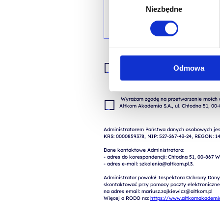
Niezbędne
zgody
Wyrażam zgodę na przetwarzanie moich da
Odmowa
zgłoszenia (przygotowania odpowiedzi, ofe
 Wyrażam zgodę na przetwarzanie moich danych osobowych w celach marketingowych przez 
Administratorem Państwa danych osobowych jest
KRS: 0000859378, NIP: 527-267-43-24, REGON: 14
Dane kontaktowe Administratora:

- adres do korespondencji: Chłodna 51, 00-867 W
- adres e-mail: szkolenia@altkom.pl.3.   

Administrator powołał Inspektora Ochrony Dany
skontaktować przy pomocy poczty elektronicznej 
na adres email: mariusz.zajkiewicz@altkom.pl

Więcej o RODO na: 
https://www.altkomakademia