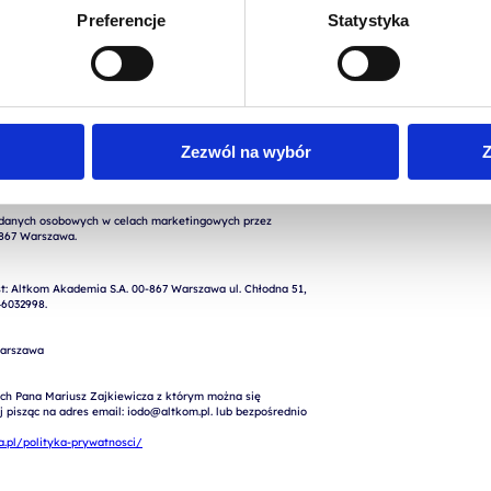
Preferencje
Statystyka
nych osobowych podanych w formularzu w celu realizacji 
Zezwól na wybór
Z
rty, kontaktu) przez Altkom Akademia S.A., ul. Chłodna 
: Altkom Akademia S.A. 00-867 Warszawa ul. Chłodna 51, 
6032998.

arszawa

ch Pana Mariusz Zajkiewicza z którym można się 
pisząc na adres email: iodo@altkom.pl. lub bezpośrednio 
.pl/polityka-prywatnosci/