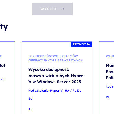
WYŚLIJ
ty
PROMOCJA
E
BEZPIECZEŃSTWO SYSTEMÓW
WIN
OPERACYJNYCH I SERWEROWYCH
lot
Man
Wysoka dostępność
Env
maszyn wirtualnych Hyper-
Pol
 1d
V w Windows Server 2025
kod s
kod szkolenia: Hyper-V_HA / PL DL
PL
5d
PL