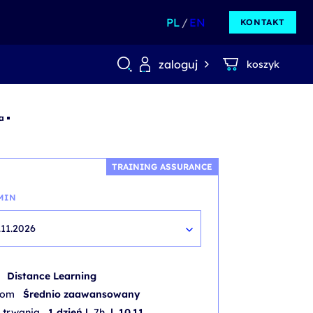
PL
EN
KONTAKT
zaloguj
koszyk
a
TRAINING ASSURANCE
MIN
.11.2026
b
Distance Learning
iom
Średnio zaawansowany
 trwania
1 dzień |
7h
| 10.11