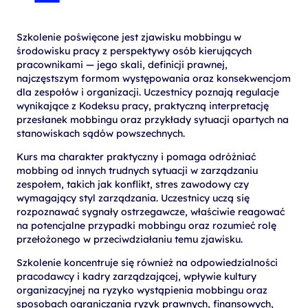
Szkolenie poświęcone jest zjawisku mobbingu w
środowisku pracy z perspektywy osób kierujących
pracownikami — jego skali, definicji prawnej,
najczęstszym formom występowania oraz konsekwencjom
dla zespołów i organizacji. Uczestnicy poznają regulacje
wynikające z Kodeksu pracy, praktyczną interpretację
przesłanek mobbingu oraz przykłady sytuacji opartych na
stanowiskach sądów powszechnych.
Kurs ma charakter praktyczny i pomaga odróżniać
mobbing od innych trudnych sytuacji w zarządzaniu
zespołem, takich jak konflikt, stres zawodowy czy
wymagający styl zarządzania. Uczestnicy uczą się
rozpoznawać sygnały ostrzegawcze, właściwie reagować
na potencjalne przypadki mobbingu oraz rozumieć rolę
przełożonego w przeciwdziałaniu temu zjawisku.
Szkolenie koncentruje się również na odpowiedzialności
pracodawcy i kadry zarządzającej, wpływie kultury
organizacyjnej na ryzyko wystąpienia mobbingu oraz
sposobach ograniczania ryzyk prawnych, finansowych,