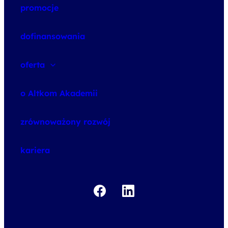
promocje
dofinansowania
oferta
speexx
o Altkom Akademii
udemy business
o szkoleniach
zrównoważony rozwój
o egzaminach
kariera