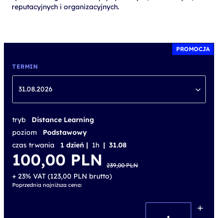
reputacyjnych i organizacyjnych.
PROMOCJA
TERMIN
31.08.2026
tryb
Distance Learning
poziom
Podstawowy
czas trwania
1 dzień |
1h
| 31.08
Pierwotna
Aktualna
100,00
PLN
cena
cena
239,00
PLN
wynosiła:
wynosi:
239,00 PLN.
100,00 PLN.
+ 23% VAT (
123,00
PLN
brutto)
Poprzednia najniższa cena:
+
ilość