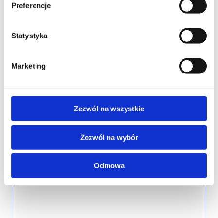
Preferencje
WOJEWÓDZTWO*
Statystyka
wybierz województwo
Marketing
FIRMA
Zezwól na wszystkie
Zezwól na wybór
TREŚĆ WIADOMOŚCI*
Odmowa