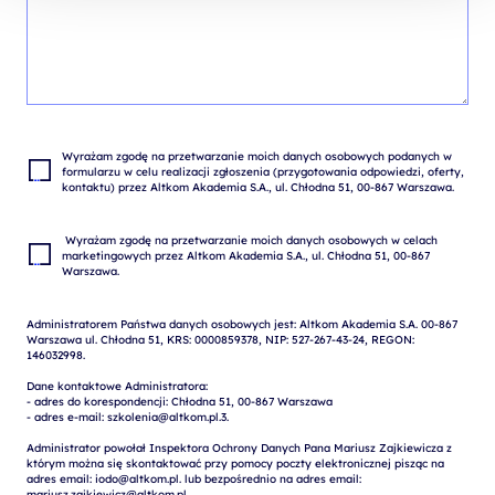
Wyrażam zgodę na przetwarzanie moich danych osobowych podanych w 
formularzu w celu realizacji zgłoszenia (przygotowania odpowiedzi, oferty, 
 Wyrażam zgodę na przetwarzanie moich danych osobowych w celach 
marketingowych przez Altkom Akademia S.A., ul. Chłodna 51, 00-867 
Administratorem Państwa danych osobowych jest: Altkom Akademia S.A. 00-867 
Warszawa ul. Chłodna 51, KRS: 0000859378, NIP: 527-267-43-24, REGON: 
146032998.

Dane kontaktowe Administratora:

- adres do korespondencji: Chłodna 51, 00-867 Warszawa

- adres e-mail: szkolenia@altkom.pl.3.   

Administrator powołał Inspektora Ochrony Danych Pana Mariusz Zajkiewicza z 
którym można się skontaktować przy pomocy poczty elektronicznej pisząc na 
adres email: iodo@altkom.pl. lub bezpośrednio na adres email: 
mariusz.zajkiewicz@altkom.pl
