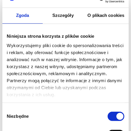
Zgoda
Szczegóły
O plikach cookies
Niniejsza strona korzysta z plików cookie
Skontaktuj się z naszym doradcą
Wykorzystujemy pliki cookie do spersonalizowania treści
i reklam, aby oferować funkcje społecznościowe i
IMIĘ I NAZWISKO*
analizować ruch w naszej witrynie. Informacje o tym, jak
korzystasz z naszej witryny, udostępniamy partnerom
społecznościowym, reklamowym i analitycznym.
Partnerzy mogą połączyć te informacje z innymi danymi
otrzymanymi od Ciebie lub uzyskanymi podczas
TELEFON KONTAKTOWY*
korzystania z ich usług.
Wybór
Niezbędne
zgody
EMAIL*