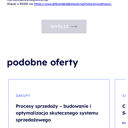
Więcej o RODO na: 
https://www.altkomakademia.pl/polityka-prywatnosci/
WYŚLIJ
podobne oferty
ZAKUPY
SA
Procesy sprzedaży – budowanie i
Co
optymalizacja skutecznego systemu
Sa
sprzedażowego
kod