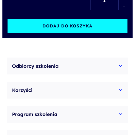
Mobbing
-
w
miejscu
DODAJ DO KOSZYKA
pracy
–
szkolenie
dla
Odbiorcy szkolenia
kadry
managerskiej
Korzyści
Program szkolenia