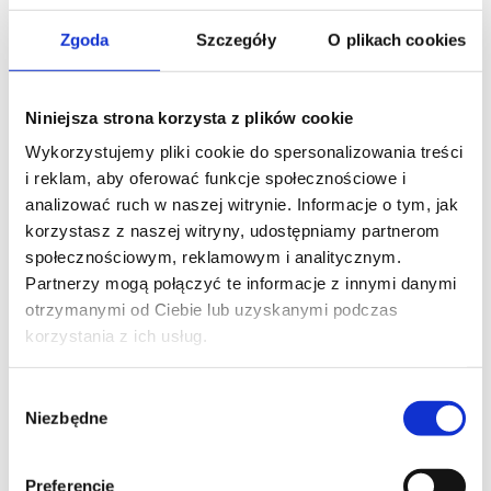
Zgoda
Szczegóły
O plikach cookies
WOJEWÓDZTWO*
wybierz województwo
Niniejsza strona korzysta z plików cookie
Wykorzystujemy pliki cookie do spersonalizowania treści
i reklam, aby oferować funkcje społecznościowe i
FIRMA
analizować ruch w naszej witrynie. Informacje o tym, jak
korzystasz z naszej witryny, udostępniamy partnerom
społecznościowym, reklamowym i analitycznym.
Partnerzy mogą połączyć te informacje z innymi danymi
TREŚĆ WIADOMOŚCI*
otrzymanymi od Ciebie lub uzyskanymi podczas
korzystania z ich usług.
Wybór
Niezbędne
zgody
Preferencje