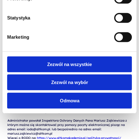
Statystyka
Marketing
Wyrażam zgodę na przetwarzanie moich danych osobowych podanych w 
formularzu w celu realizacji zgłoszenia (przygotowania odpowiedzi, oferty, 
 Wyrażam zgodę na przetwarzanie moich danych osobowych w celach 
Zezwól na wszystkie
marketingowych przez Altkom Akademia S.A., ul. Chłodna 51, 00-867 
Zezwól na wybór
Administratorem Państwa danych osobowych jest: Altkom Akademia S.A. 00-867 
Warszawa ul. Chłodna 51, KRS: 0000859378, NIP: 527-267-43-24, REGON: 
146032998.

Odmowa
Dane kontaktowe Administratora:

- adres do korespondencji: Chłodna 51, 00-867 Warszawa

- adres e-mail: szkolenia@altkom.pl.3.   

Administrator powołał Inspektora Ochrony Danych Pana Mariusz Zajkiewicza z 
którym można się skontaktować przy pomocy poczty elektronicznej pisząc na 
adres email: iodo@altkom.pl. lub bezpośrednio na adres email: 
mariusz.zajkiewicz@altkom.pl

Więcej o RODO na: 
https://www.altkomakademia.pl/polityka-prywatnosci/