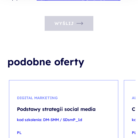
WYŚLIJ
podobne oferty
DIGITAL MARKETING
AU
Podstawy strategii social media
Ci
kod szkolenia: DM-SMM / SDsmP_1d
kod
PL
PL