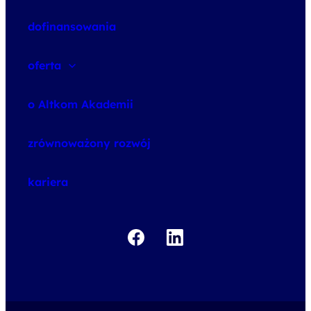
dofinansowania
oferta
speexx
o Altkom Akademii
udemy business
o szkoleniach
zrównoważony rozwój
o egzaminach
kariera