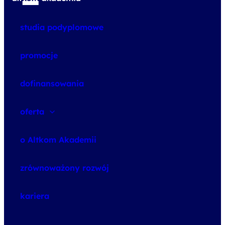
studia podyplomowe
promocje
dofinansowania
oferta
speexx
o Altkom Akademii
udemy business
o szkoleniach
zrównoważony rozwój
o egzaminach
kariera