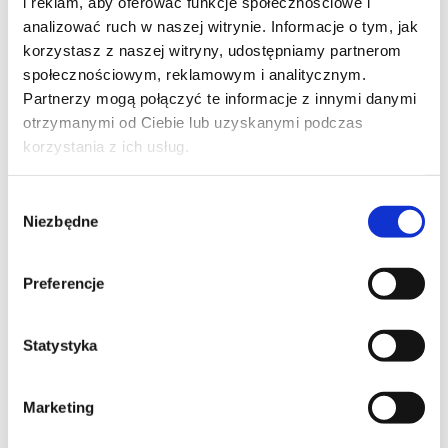
i reklam, aby oferować funkcje społecznościowe i
analizować ruch w naszej witrynie. Informacje o tym, jak
korzystasz z naszej witryny, udostępniamy partnerom
społecznościowym, reklamowym i analitycznym.
Partnerzy mogą połączyć te informacje z innymi danymi
otrzymanymi od Ciebie lub uzyskanymi podczas
korzystania z ich usług.
Wybór
Niezbędne
zgody
Wyrażam zgodę na przetwarzanie moich danych osobowych podanych w 
formularzu w celu realizacji zgłoszenia (przygotowania odpowiedzi, oferty, 
Preferencje
 Wyrażam zgodę na przetwarzanie moich danych osobowych w celach 
marketingowych przez Altkom Akademia S.A., ul. Chłodna 51, 00-867 
Statystyka
Administratorem Państwa danych osobowych jest: Altkom Akademia S.A. 00-867 
Warszawa ul. Chłodna 51, KRS: 0000859378, NIP: 527-267-43-24, REGON: 
Marketing
146032998.

Dane kontaktowe Administratora:
