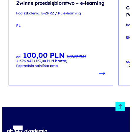
Zwinne przedsiębiorstwo – e-learning
Co
kod szkolenia: E-ZPRZ / PL e-learning
Pe
kod
PL
EN
100,00
PLN
Pierwotna
Aktualna
190,00
PLN
od
cena
cena
+ 23% VAT (
123,00
PLN
brutto)
wynosiła:
wynosi:
od
190,00 PLN.
100,00 PLN.
+ 2
Poprzednia najniższa cena: