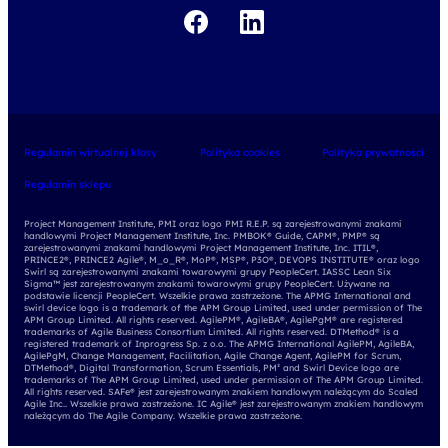
Regulamin wirtualnej klasy
Polityka cookies
Polityka prywatności
Regulamin sklepu
Project Management Institute, PMI oraz logo PMI R.E.P. są zarejestrowanymi znakami
handlowymi Project Management Institute, Inc. PMBOK® Guide, CAPM®, PMP® są
zarejestrowanymi znakami handlowymi Project Management Institute, Inc. ITIL®,
PRINCE2®, PRINCE2 Agile®, M_o_R®, MoP®, MSP®, P3O®, DEVOPS INSTITUTE® oraz logo
Swirl są zarejestrowanymi znakami towarowymi grupy PeopleCert. IASSC Lean Six
Sigma™ jest zarejestrowanym znakami towarowymi grupy PeopleCert. Używane na
podstawie licencji PeopleCert. Wszelkie prawa zastrzeżone. The APMG International and
swirl device logo is a trademark of the APM Group Limited, used under permission of The
APM Group Limited. All rights reserved. AgilePM®, AgileBA®, AgilePgM® are registered
trademarks of Agile Business Consortium Limited. All rights reserved. DTMethod® is a
registered trademark of Inprogress Sp. z o.o. The APMG International AgilePM, AgileBA,
AgilePgM, Change Management, Facilitation, Agile Change Agent, AgilePM for Scrum,
DTMethod®, Digital Transformation, Scrum Essentials, PM² and Swirl Device logo are
trademarks of The APM Group Limited, used under permission of The APM Group Limited.
All rights reserved. SAFe® jest zarejestrowanym znakiem handlowym należącym do Scaled
Agile Inc.. Wszelkie prawa zastrzeżone. IC Agile® jest zarejestrowanym znakiem handlowym
należącym do The Agile Company. Wszelkie prawa zastrzeżone.