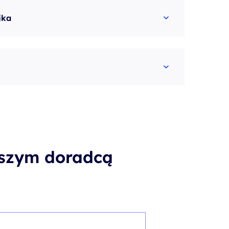
ika
aszym doradcą