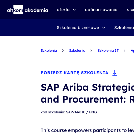
oferta
dofinansowania
st
Szkolenia biznesowe
Szkolenia
speexx
udemy business
Szkolenia
certyfikat DMI
Szkolenia
Szkolenia IT
A
kursy e-learningowe
AI First
POBIERZ KARTĘ SZKOLENIA
szkolenia VR
SAP Ariba Strategi
szkolenia NIS2
and Procurement: 
szkolenia dla edukacji
kod szkolenia: SAP/AR810 / ENG
szkolenia dla produkcji
voucher szkoleniowy
This course empowers participants to leve