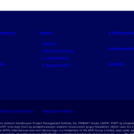
plomowe
oferta
o Altkom A
speexx
zrównoważo
udemy business
o szkoleniach
ia
kariera
o egzaminach
lityka prywatności
Regulamin sklepu
nymi znakami handlowymi Project Management Institute, Inc. PMBOK® Guide, CAPM®, PMP® są zarejest
E® oraz logo Swirl są zarejestrowanymi znakami towarowymi grupy PeopleCert. IASSC Lean Six S
e APMG International and swirl device logo is a trademark of the APM Group Limited, used under per
ium Limited. All rights reserved. DTMethod® is a registered trademark of Inprogress Sp. z o.o. The 