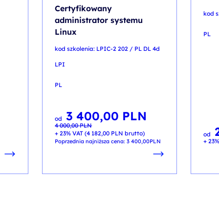
Certyfikowany
kod s
administrator systemu
Linux
PL
kod szkolenia: LPIC-2 202 / PL DL 4d
LPI
PL
3 400,00
PLN
Pierwotna
Aktualna
od
cena
cena
4 000,00
PLN
wynosiła:
wynosi:
4 000,00 PLN.
3 400,00 PLN.
+ 23% VAT (
4 182,00
PLN
brutto)
od
+ 23%
Poprzednia najniższa cena:
3 400,00
PLN