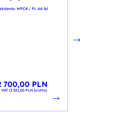
Testowanie bezpiecze
zkolenia: WPC# / PL AA 3d
sieci bezprzewodowyc
pentesty
kod szkolenia: BS-WiFi 02 / PL
PL
2 700,00
PLN
2 100,00
PL
od
 VAT (
3 321,00
PLN
brutto)
+ 23% VAT (
2 583,00
PLN
brutt