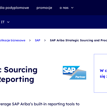
udia podyplomowe
promocje
o nas
 IT
o altkom akademii
zrównoważony rozwój
plikacje biznesowe
SAP
SAP Ariba Strategic Sourcing and Pro
c Sourcing
W c
się
Reporting
rage SAP Ariba’s built-in reporting tools to