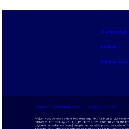
studia pody
promocje
dofinansowan
Regulamin wirtualnej klasy
Polityka cookies
Po
Project Management Institute, PMI oraz logo PMI R.E.P. są zarejestrowa
PRINCE2®, PRINCE2 Agile®, M_o_R®, MoP®, MSP®, P3O®, DEVOPS INSTITUT
Używane na podstawie licencji PeopleCert. Wszelkie prawa zastrzeżone. Th
AgileBA®, AgilePgM® are registered trademarks of Agile Business Consort