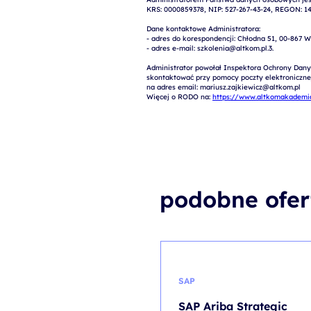
KRS: 0000859378, NIP: 527-267-43-24, REGON: 14
Dane kontaktowe Administratora:

- adres do korespondencji: Chłodna 51, 00-867 W
- adres e-mail: szkolenia@altkom.pl.3.   

Administrator powołał Inspektora Ochrony Dany
skontaktować przy pomocy poczty elektronicznej 
na adres email: mariusz.zajkiewicz@altkom.pl

Więcej o RODO na: 
https://www.altkomakademia
podobne ofer
SAP
SAP Ariba Strategic