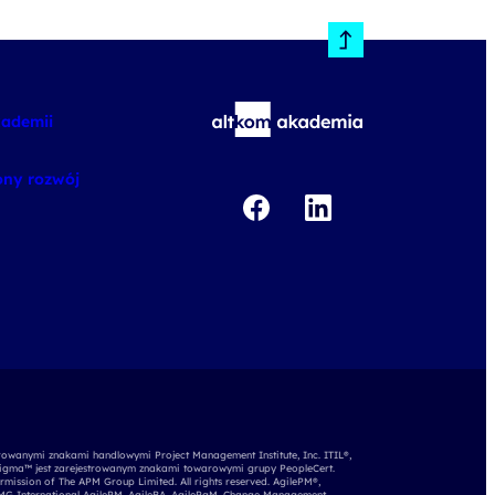
kademii
ny rozwój
rowanymi znakami handlowymi Project Management Institute, Inc. ITIL®,
igma™ jest zarejestrowanym znakami towarowymi grupy PeopleCert.
mission of The APM Group Limited. All rights reserved. AgilePM®,
APMG International AgilePM, AgileBA, AgilePgM, Change Management,