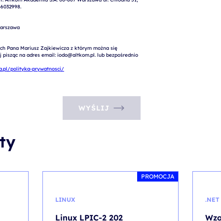
6032998.

arszawa

ch Pana Mariusz Zajkiewicza z którym można się 
pisząc na adres email: iodo@altkom.pl. lub bezpośrednio 
.pl/polityka-prywatnosci/
WYŚLIJ
ty
PROMOCJA
LINUX
.NET
Linux LPIC-2 202
Wzo