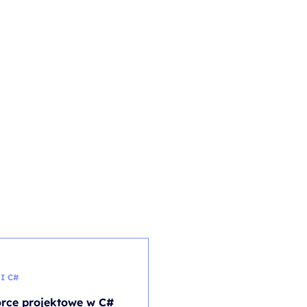
 I C#
BEZPIECZEŃSTWO SIECI
rce projektowe w C#
Wi-Fi Security Testing