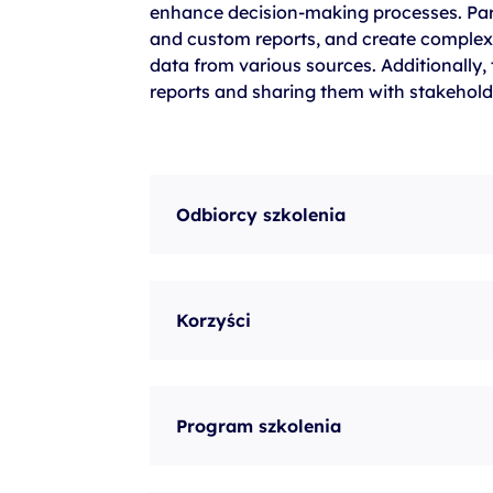
enhance decision-making processes. Parti
szkolenia Broadcom
and custom reports, and create complex 
szkolenia SAP
data from various sources. Additionally,
reports and sharing them with stakehold
szkolenia SAS
formuły szkoleń MS
szkolenia
egzaminy
Odbiorcy szkolenia
Korzyści
Program szkolenia