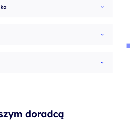
ika
aszym doradcą