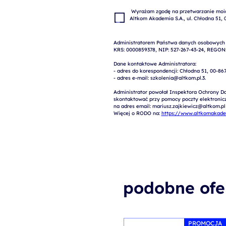
 Wyrażam zgodę na przetwarzanie moich danych osobowych w celach marketingowych przez 
Administratorem Państwa danych osobowych je
KRS: 0000859378, NIP: 527-267-43-24, REGON:
Dane kontaktowe Administratora:

- adres do korespondencji: Chłodna 51, 00-86
- adres e-mail: szkolenia@altkom.pl.3.   

Administrator powołał Inspektora Ochrony Da
skontaktować przy pomocy poczty elektroniczn
na adres email: mariusz.zajkiewicz@altkom.pl

Więcej o RODO na: 
https://www.altkomakadem
podobne ofe
PROMOCJA