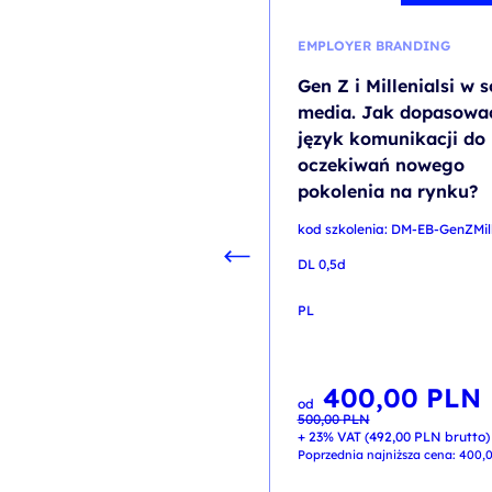
EMPLOYER BRANDING
Gen Z i Millenialsi w s
media. Jak dopasowa
język komunikacji do
oczekiwań nowego
pokolenia na rynku?
kod szkolenia: DM-EB-GenZMill
DL 0,5d
PL
400,00
PLN
Pierwotna
Aktualna
od
cena
cena
500,00
PLN
wynosiła:
wynosi:
500,00 PLN.
400,00 PLN.
+ 23% VAT (
492,00
PLN
brutto)
Poprzednia najniższa cena:
400,