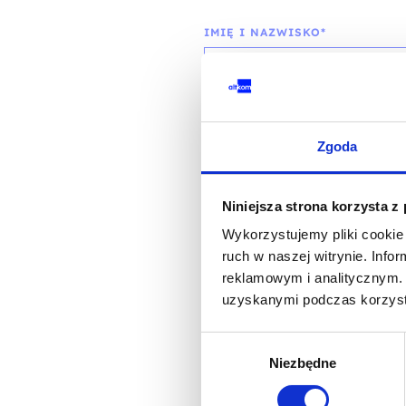
IMIĘ I NAZWISKO*
TELEFON KONTAKTOWY*
Zgoda
Niniejsza strona korzysta z
EMAIL*
Wykorzystujemy pliki cookie 
ruch w naszej witrynie. Inf
reklamowym i analitycznym. 
uzyskanymi podczas korzysta
WOJEWÓDZTWO*
Wybór
wybierz województwo
Niezbędne
zgody
FIRMA