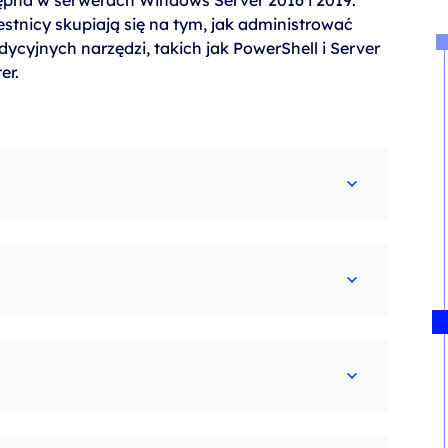
ępna w serwerach Windows Server 2016 i 2019.
tnicy skupiają się na tym, jak administrować
ycyjnych narzędzi, takich jak PowerShell i Server
er.