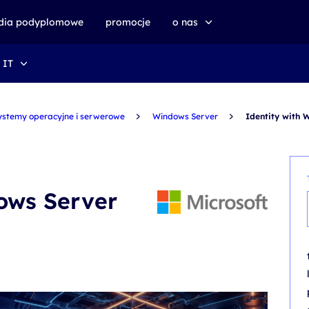
udia podyplomowe
promocje
o nas
 IT
o altkom akademii
zrównoważony rozwój
ystemy operacyjne i serwerowe
Windows Server
Identity with 
ows Server