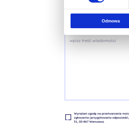
Odmowa
TREŚĆ WIADOMOŚCI*
Wyrażam zgodę na przetwarzanie moich
zgłoszenia (przygotowania odpowiedzi, 