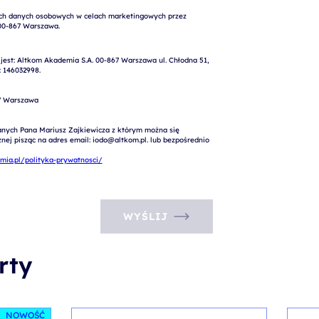
st: Altkom Akademia S.A. 00-867 Warszawa ul. Chłodna 51, 
 146032998.

7 Warszawa

nych Pana Mariusz Zajkiewicza z którym można się 
ej pisząc na adres email: iodo@altkom.pl. lub bezpośrednio 
ia.pl/polityka-prywatnosci/
WYŚLIJ
rty
NOWOŚĆ