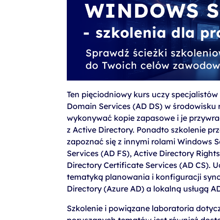
szkolenia Broadcom
szkolenia SAP
szkolenia SAS
formuły szkoleń MS
szkolenia
egzaminy
Ten pięciodniowy kurs uczy specjalistów 
Domain Services (AD DS) w środowisku 
wykonywać kopie zapasowe i je przywra
z Active Directory. Ponadto szkolenie pr
zapoznać się z innymi rolami Windows Ser
Services (AD FS), Active Directory Righ
Directory Certificate Services (AD CS). U
tematyką planowania i konfiguracji sync
Directory (Azure AD) a lokalną usługą A
Szkolenie i powiązane laboratoria doty