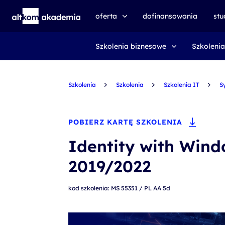
oferta
dofinansowania
st
Szkolenia biznesowe
Szkolenia
speexx
udemy business
Szkolenia
certyfikat DMI
Szkolenia
Szkolenia IT
S
kursy e-learningowe
AI First
POBIERZ KARTĘ SZKOLENIA
szkolenia VR
Identity with Wind
szkolenia NIS2
2019/2022
szkolenia dla edukacji
kod szkolenia: MS 55351 / PL AA 5d
szkolenia dla produkcji
voucher szkoleniowy