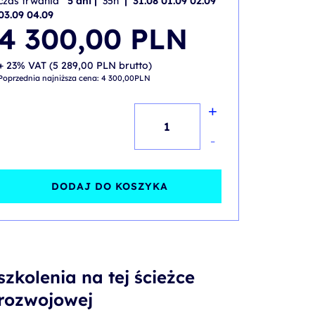
czas trwania
5 dni |
35h
| 31.08 01.09 02.09
03.09 04.09
4 300,00
PLN
+ 23% VAT (
5 289,00
PLN
brutto)
Poprzednia najniższa cena:
4 300,00
PLN
+
ilość
Identity
-
with
Windows
DODAJ DO KOSZYKA
Server
2019/2022
szkolenia na tej ścieżce
rozwojowej