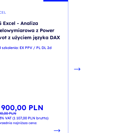
CEL
MICROSOFT 365
 Excel - Analiza
M365 Microsoft Team
elowymiarowa z Power
Planner– Narzędzia
vot z użyciem języka DAX
efektywnej współpr
 szkolenia: EX PPV / PL DL 2d
kod szkolenia: M365_04 / P
PL
900,00
PLN
erwotna
tualna
na
na
00,00
PLN
osiła:
osi:
800,00
PL
00,00 PLN.
,00 PLN.
3% VAT (
1 107,00
PLN
brutto)
od
+ 23% VAT (
984,00
PLN
brutt
rzednia najniższa cena: