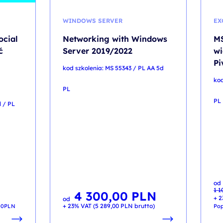
WINDOWS SERVER
EX
ocial
Networking with Windows
MS
ć
Server 2019/2022
wi
Pi
kod szkolenia: MS 55343 / PL AA 5d
kod
PL
PL
 / PL
Pi
Ak
od
ce
ce
1 1
wyn
wyn
4 300,00
PLN
1 1
900
+ 2
od
+ 23% VAT (
5 289,00
PLN
brutto)
00
PLN
Pop