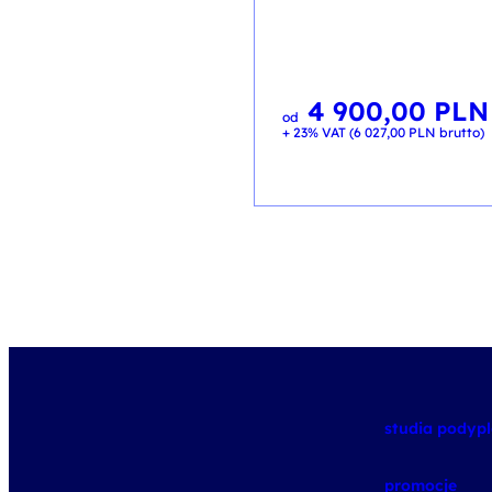
4 900,00
PLN
od
+ 23% VAT (
6 027,00
PLN
brutto)
studia pody
promocje