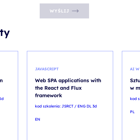
WYŚLIJ
ty
JAVASCRIPT
AI W
on
Web SPA applications with
Sztu
the React and Flux
w m
framework
5d
kod s
kod szkolenia: JSRCT / ENG DL 3d
PL
EN