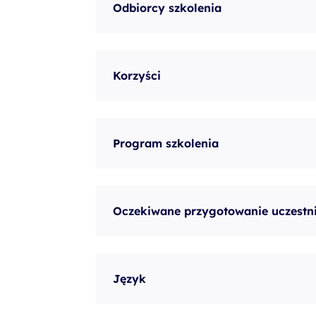
Odbiorcy szkolenia
szkolenia Broadcom
szkolenia SAP
szkolenia SAS
Korzyści
formuły szkoleń MS
szkolenia
egzaminy
Program szkolenia
Oczekiwane przygotowanie uczestn
Język