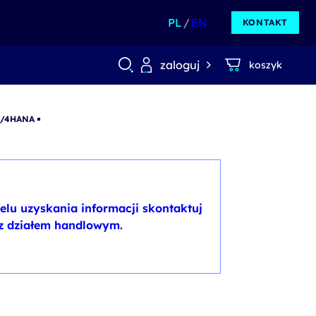
PL
EN
KONTAKT
zaloguj
koszyk
 S/4HANA
elu uzyskania informacji skontaktuj
 z działem handlowym.