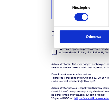
Wybór
Niezbędne
zgody
Wyrażam zgodę na przetwarzanie moich da
zgłoszenia (przygotowania odpowiedzi, ofe
Odmowa
 Wyrażam zgodę na przetwarzanie moich danych osobowych w celach marketingowych przez 
Administratorem Państwa danych osobowych jest
KRS: 0000859378, NIP: 527-267-43-24, REGON: 14
Dane kontaktowe Administratora:

- adres do korespondencji: Chłodna 51, 00-867 W
- adres e-mail: szkolenia@altkom.pl.3.   

Administrator powołał Inspektora Ochrony Dany
skontaktować przy pomocy poczty elektronicznej 
na adres email: mariusz.zajkiewicz@altkom.pl

Więcej o RODO na: 
https://www.altkomakademia