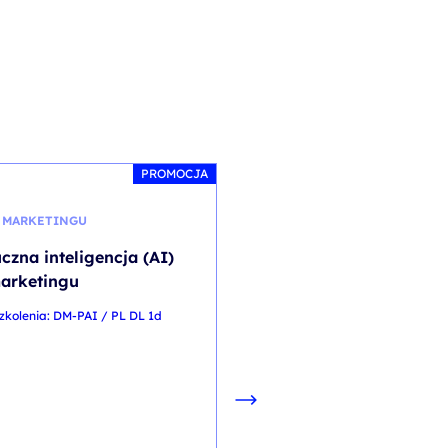
PROMOCJA
 MARKETINGU
VMWARE
czna inteligencja (AI)
VMware vSphere
arketingu
Foundation: Build, M
and Operate [V9.0]
zkolenia: DM-PAI / PL DL 1d
kod szkolenia: VVFBMO9 / PL
PL