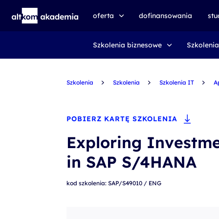
oferta
dofinansowania
st
Szkolenia biznesowe
Szkolenia
speexx
udemy business
Szkolenia
certyfikat DMI
Szkolenia
Szkolenia IT
A
kursy e-learningowe
AI First
POBIERZ KARTĘ SZKOLENIA
szkolenia VR
Exploring Investme
szkolenia NIS2
in SAP S/4HANA
szkolenia dla edukacji
kod szkolenia: SAP/S49010 / ENG
szkolenia dla produkcji
voucher szkoleniowy