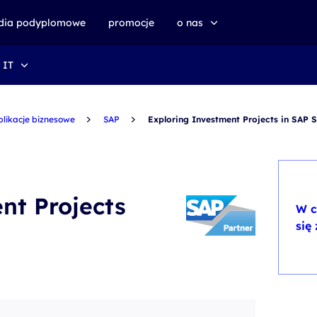
udia podyplomowe
promocje
o nas
 IT
o altkom akademii
zrównoważony rozwój
plikacje biznesowe
SAP
Exploring Investment Projects in SAP
nt Projects
W c
się