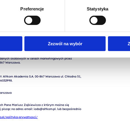
Preferencje
Statystyka
nych osobowych podanych w formularzu w celu realizacji 
rty, kontaktu) przez Altkom Akademia S.A., ul. Chłodna 
Zezwól na wybór
Z
: Altkom Akademia S.A. 00-867 Warszawa ul. Chłodna 51, 
6032998.

arszawa

ch Pana Mariusz Zajkiewicza z którym można się 
pisząc na adres email: iodo@altkom.pl. lub bezpośrednio 
.pl/polityka-prywatnosci/