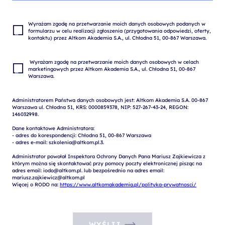
Wyrażam zgodę na przetwarzanie moich danych osobowych podanych w 
formularzu w celu realizacji zgłoszenia (przygotowania odpowiedzi, oferty, 
 Wyrażam zgodę na przetwarzanie moich danych osobowych w celach 
marketingowych przez Altkom Akademia S.A., ul. Chłodna 51, 00-867 
Administratorem Państwa danych osobowych jest: Altkom Akademia S.A. 00-867 
Warszawa ul. Chłodna 51, KRS: 0000859378, NIP: 527-267-43-24, REGON: 
146032998.

Dane kontaktowe Administratora:

- adres do korespondencji: Chłodna 51, 00-867 Warszawa

- adres e-mail: szkolenia@altkom.pl.3.   

Administrator powołał Inspektora Ochrony Danych Pana Mariusz Zajkiewicza z 
którym można się skontaktować przy pomocy poczty elektronicznej pisząc na 
adres email: iodo@altkom.pl. lub bezpośrednio na adres email: 
mariusz.zajkiewicz@altkom.pl

Więcej o RODO na: 
https://www.altkomakademia.pl/polityka-prywatnosci/
WYŚLIJ