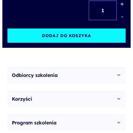
+
ilość
Design
-
and
Implement
DODAJ DO KOSZYKA
Microsoft
DevOps
solutions
Odbiorcy szkolenia
Korzyści
Program szkolenia