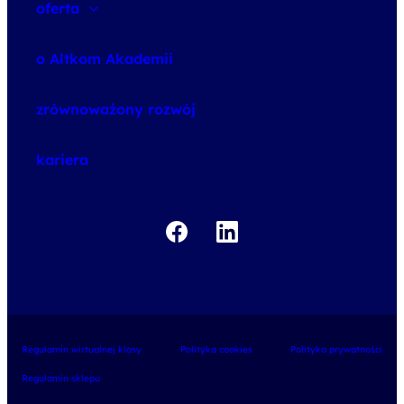
oferta
speexx
o Altkom Akademii
udemy business
o szkoleniach
zrównoważony rozwój
o egzaminach
kariera
Regulamin wirtualnej klasy
Polityka cookies
Polityka prywatności
Regulamin sklepu