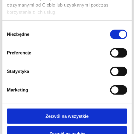
solutions
otrzymanymi od Ciebie lub uzyskanymi podczas
korzystania z ich usług.
Wybór
Niezbędne
zgody
SZKOLENIE NASTĘPUJĄCE
Preferencje
AZURE DEVOPS & DEVELOPER
Design and Implement Microsoft DevOps
Statystyka
solutions
Marketing
Zezwól na wszystkie
Zezwól na wybór