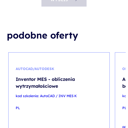
podobne oferty
AUTOCAD/AUTODESK
OR
Inventor MES - obliczenia
Ad
wytrzymałościowe
ba
kod szkolenia: AutoCAD / INV MES K
kod
PL
PL
od