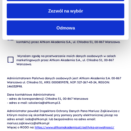
Zezwól na wybór
Odmowa
Wyrażam zgodę na przetwarzanie moich danych osobowych podanych w 
formularzu w celu realizacji zgłoszenia (przygotowania odpowiedzi, oferty, 
 Wyrażam zgodę na przetwarzanie moich danych osobowych w celach 
marketingowych przez Altkom Akademia S.A., ul. Chłodna 51, 00-867 
Administratorem Państwa danych osobowych jest: Altkom Akademia S.A. 00-867 
Warszawa ul. Chłodna 51, KRS: 0000859378, NIP: 527-267-43-24, REGON: 
146032998.

Dane kontaktowe Administratora:

- adres do korespondencji: Chłodna 51, 00-867 Warszawa

- adres e-mail: szkolenia@altkom.pl.3.   

Administrator powołał Inspektora Ochrony Danych Pana Mariusz Zajkiewicza z 
którym można się skontaktować przy pomocy poczty elektronicznej pisząc na 
adres email: iodo@altkom.pl. lub bezpośrednio na adres email: 
mariusz.zajkiewicz@altkom.pl

Więcej o RODO na: 
https://www.altkomakademia.pl/polityka-prywatnosci/