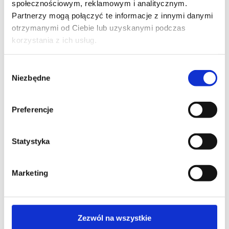
społecznościowym, reklamowym i analitycznym.
Partnerzy mogą połączyć te informacje z innymi danymi
WOJEWÓDZTWO*
otrzymanymi od Ciebie lub uzyskanymi podczas
wybierz województwo
korzystania z ich usług.
Wybór
Niezbędne
zgody
FIRMA
Preferencje
TREŚĆ WIADOMOŚCI*
Statystyka
Marketing
Zezwól na wszystkie