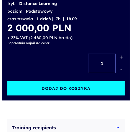
tryb
Distance Learning
poziom
Podstawowy
czas trwania
1 dzień |
7h
| 18.09
2 000,00
PLN
+ 23% VAT (
2 460,00
PLN
brutto)
Poprzednia najniższa cena:
+
ilość
AWS
-
Cloud
Practitioner
DODAJ DO KOSZYKA
Essentials
Training recipients