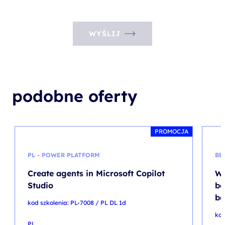
WYŚLIJ
podobne oferty
PROMOCJA
PL - POWER PLATFORM
BE
Create agents in Microsoft Copilot
Wi
Studio
be
be
kod szkolenia: PL-7008 / PL DL 1d
kod
PL