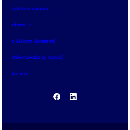
dofinansowania
oferta
speexx
o Altkom Akademii
udemy business
o szkoleniach
zrównoważony rozwój
o egzaminach
kariera