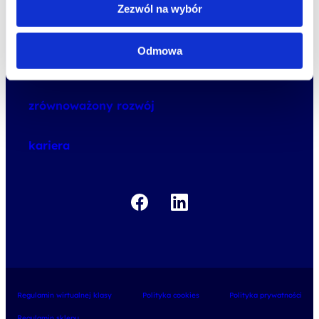
Zezwól na wybór
oferta
Odmowa
speexx
o Altkom Akademii
udemy business
o szkoleniach
zrównoważony rozwój
o egzaminach
kariera
Regulamin wirtualnej klasy
Polityka cookies
Polityka prywatności
Regulamin sklepu