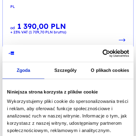
PL
1 390,00
PLN
od
+ 23% VAT (
1 709,70
PLN
brutto)
PROMOCJA
Zgoda
Szczegóły
O plikach cookies
SOCIAL MEDIA MARKETING
Social Media Marketing dla branży HoReCa
Niniejsza strona korzysta z plików cookie
kod szkolenia: DM-SER / HoReCa PL DL 2d
Wykorzystujemy pliki cookie do spersonalizowania treści
i reklam, aby oferować funkcje społecznościowe i
PL
analizować ruch w naszej witrynie. Informacje o tym, jak
korzystasz z naszej witryny, udostępniamy partnerom
społecznościowym, reklamowym i analitycznym.