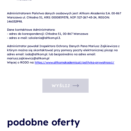
Administratorem Państwa danych osobowych jest: Altkom Akademia S.A. 00-867 
Warszawa ul. Chłodna 51, KRS: 0000859378, NIP: 527-267-43-24, REGON: 
146032998.

Dane kontaktowe Administratora:

- adres do korespondencji: Chłodna 51, 00-867 Warszawa

- adres e-mail: szkolenia@altkom.pl.3.   

Administrator powołał Inspektora Ochrony Danych Pana Mariusz Zajkiewicza z 
którym można się skontaktować przy pomocy poczty elektronicznej pisząc na 
adres email: iodo@altkom.pl. lub bezpośrednio na adres email: 
mariusz.zajkiewicz@altkom.pl

Więcej o RODO na: 
https://www.altkomakademia.pl/polityka-prywatnosci/
WYŚLIJ
podobne oferty