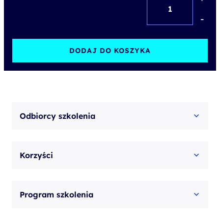
ilość
VMware
-
Cloud
Foundation:
DODAJ DO KOSZYKA
Build,
Manage,
and
Secure
Odbiorcy szkolenia
[V9.0.2]
Korzyści
Program szkolenia