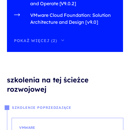
and Operate [V9.0.2]
VMware Cloud Foundation: Solution
Architecture and Design [v9.0]
POKAŻ WIĘCEJ (2)
szkolenia na tej ścieżce
rozwojowej
SZKOLENIE POPRZEDZAJĄCE
VMWARE