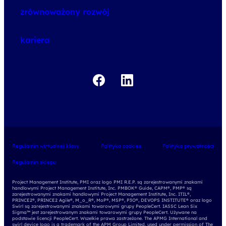
o szkoleniach
zrównoważony rozwój
o egzaminach
kariera
Regulamin wirtualnej klasy
Polityka cookies
Polityka prywatności
Regulamin sklepu
Project Management Institute, PMI oraz logo PMI R.E.P. są zarejestrowanymi znakami
handlowymi Project Management Institute, Inc. PMBOK® Guide, CAPM®, PMP® są
zarejestrowanymi znakami handlowymi Project Management Institute, Inc. ITIL®,
PRINCE2®, PRINCE2 Agile®, M_o_R®, MoP®, MSP®, P3O®, DEVOPS INSTITUTE® oraz logo
Swirl są zarejestrowanymi znakami towarowymi grupy PeopleCert. IASSC Lean Six
Sigma™ jest zarejestrowanym znakami towarowymi grupy PeopleCert. Używane na
podstawie licencji PeopleCert. Wszelkie prawa zastrzeżone. The APMG International and
swirl device logo is a trademark of the APM Group Limited, used under permission of The