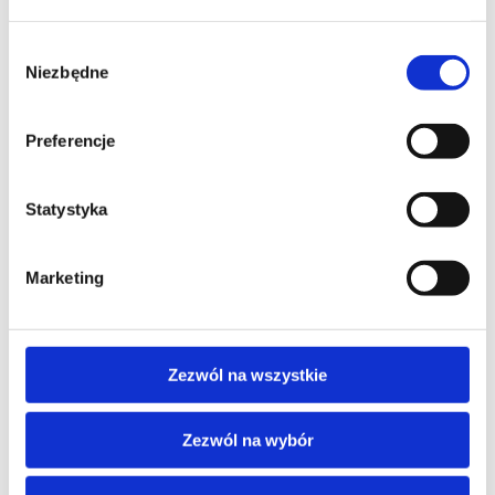
Wybór
Niezbędne
zgody
SZKOLENIE NASTĘPUJĄCE
PROMOCJA
Preferencje
VMWARE
VMware Cloud Foundation:
Statystyka
Troubleshooting [v9.0]
Marketing
CHMURA
Zezwól na wszystkie
VMware Cloud Foundation: Automate and
Operate [V9.0.2]
Zezwól na wybór