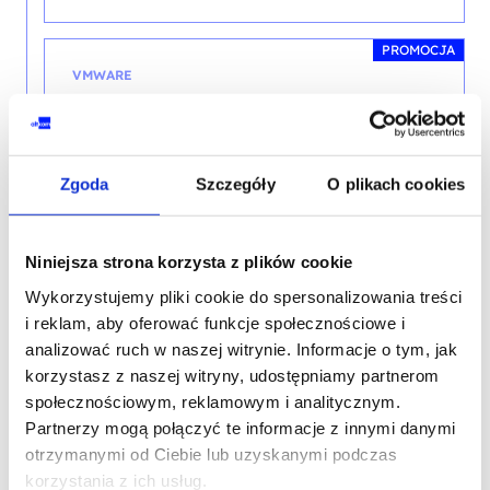
PROMOCJA
VMWARE
VMware vSphere: Install, Configure,
Manage [V8]
Zgoda
Szczegóły
O plikach cookies
Niniejsza strona korzysta z plików cookie
SZKOLENIE BIEŻĄCE
Wykorzystujemy pliki cookie do spersonalizowania treści
i reklam, aby oferować funkcje społecznościowe i
PROMOCJA
analizować ruch w naszej witrynie. Informacje o tym, jak
CHMURA
korzystasz z naszej witryny, udostępniamy partnerom
społecznościowym, reklamowym i analitycznym.
VMware Cloud Foundation: Build,
Partnerzy mogą połączyć te informacje z innymi danymi
Manage, and Secure [V9.0.2]
otrzymanymi od Ciebie lub uzyskanymi podczas
korzystania z ich usług.