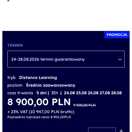
PROMOCJA
TERMIN
24-28.08.2026 termin gwarantowany
tryb
Distance Learning
poziom
Średnio zaawansowany
czas trwania
5 dni |
35h
| 24.08 25.08 26.08 27.08 28.08
Pierwotna
Aktualna
8 900,00
PLN
cena
cena
9 900,00
PLN
wynosiła:
wynosi:
9 900,00 PLN.
8 900,00 PLN.
+ 23% VAT (
10 947,00
PLN
brutto)
Poprzednia najniższa cena:
8 900,00
PLN
+