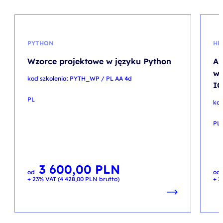
PYTHON
HR
Wzorce projektowe w języku Python
Ak
wy
kod szkolenia: PYTH_WP / PL AA 4d
IC
PL
kod
PL
3 600,00
PLN
od
od
+ 23% VAT (
4 428,00
PLN
brutto)
+ 2