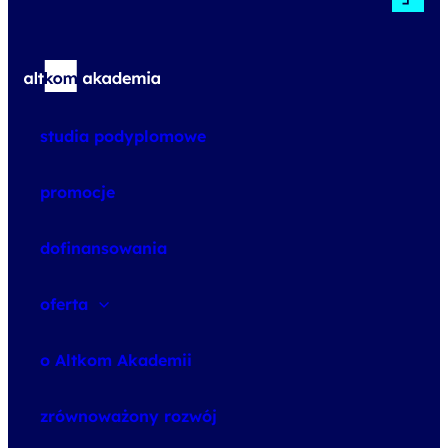
studia podyplomowe
promocje
dofinansowania
oferta
speexx
o Altkom Akademii
udemy business
o szkoleniach
zrównoważony rozwój
o egzaminach