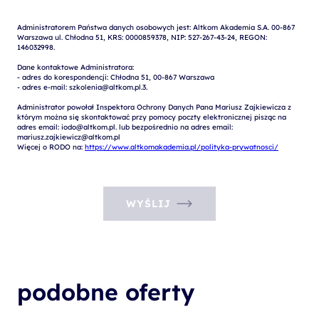
Administratorem Państwa danych osobowych jest: Altkom Akademia S.A. 00-867 
Warszawa ul. Chłodna 51, KRS: 0000859378, NIP: 527-267-43-24, REGON: 
146032998.

Dane kontaktowe Administratora:

- adres do korespondencji: Chłodna 51, 00-867 Warszawa

- adres e-mail: szkolenia@altkom.pl.3.   

Administrator powołał Inspektora Ochrony Danych Pana Mariusz Zajkiewicza z 
którym można się skontaktować przy pomocy poczty elektronicznej pisząc na 
adres email: iodo@altkom.pl. lub bezpośrednio na adres email: 
mariusz.zajkiewicz@altkom.pl

Więcej o RODO na: 
https://www.altkomakademia.pl/polityka-prywatnosci/
WYŚLIJ
podobne oferty