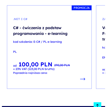
PROMOCJA
.NET I C#
ZA
C# - ćwiczenia z podstaw
Va
programowania - e-learning
Fo
tr
kod szkolenia: E-C# / PL e-learning
kod
PL
EN
100,00
PLN
Pierwotna
Aktualna
290,00
PLN
od
cena
cena
+ 23% VAT (
123,00
PLN
brutto)
wynosiła:
wynosi:
od
290,00 PLN.
100,00 PLN.
+ 2
Poprzednia najniższa cena: