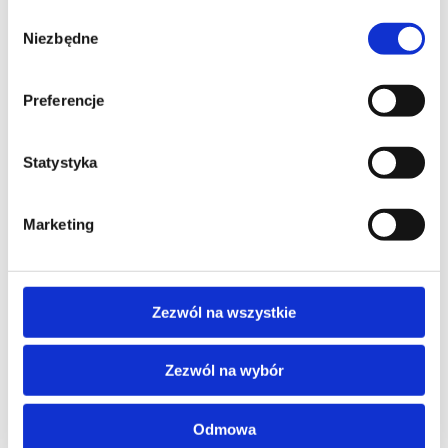
Wybór
BEZPIECZEŃSTWO SYSTEMÓW OPERACYJNYCH I
Niezbędne
zgody
SERWEROWYCH
CompTIA Security+ - Authorized training
Preferencje
with SY0-701 Exam
Statystyka
Marketing
Zezwól na wszystkie
Skontaktuj się z naszym doradcą
Zezwól na wybór
IMIĘ I NAZWISKO*
Odmowa