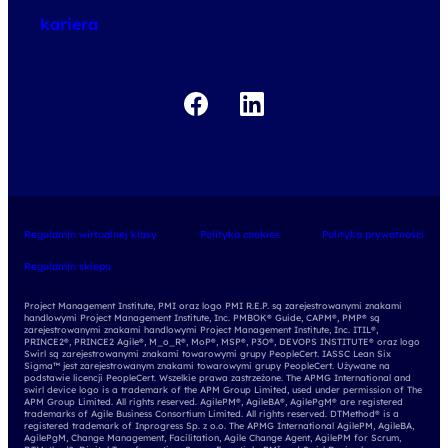
kariera
Regulamin wirtualnej klasy
Polityka cookies
Polityka prywatności
Regulamin sklepu
Project Management Institute, PMI oraz logo PMI R.E.P. są zarejestrowanymi znakami
handlowymi Project Management Institute, Inc. PMBOK® Guide, CAPM®, PMP® są
zarejestrowanymi znakami handlowymi Project Management Institute, Inc. ITIL®,
PRINCE2®, PRINCE2 Agile®, M_o_R®, MoP®, MSP®, P3O®, DEVOPS INSTITUTE® oraz logo
Swirl są zarejestrowanymi znakami towarowymi grupy PeopleCert. IASSC Lean Six
Sigma™ jest zarejestrowanym znakami towarowymi grupy PeopleCert. Używane na
podstawie licencji PeopleCert. Wszelkie prawa zastrzeżone. The APMG International and
swirl device logo is a trademark of the APM Group Limited, used under permission of The
APM Group Limited. All rights reserved. AgilePM®, AgileBA®, AgilePgM® are registered
trademarks of Agile Business Consortium Limited. All rights reserved. DTMethod® is a
registered trademark of Inprogress Sp. z o.o. The APMG International AgilePM, AgileBA,
AgilePgM, Change Management, Facilitation, Agile Change Agent, AgilePM for Scrum,