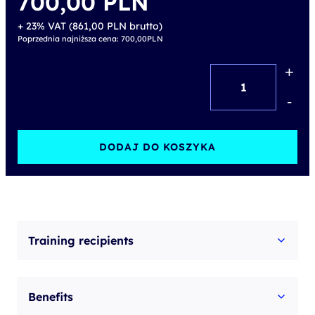
700,00
PLN
+ 23% VAT (
861,00
PLN
brutto)
Poprzednia najniższa cena:
700,00
PLN
+
ilość
Secure
-
Employee
–
DODAJ DO KOSZYKA
Cyber
Awareness
lectures
for
Training recipients
office
employees
Benefits