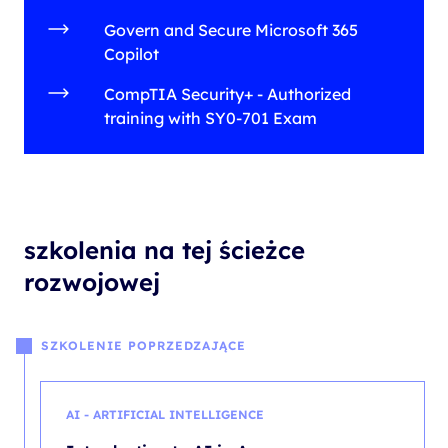
Govern and Secure Microsoft 365
Copilot
CompTIA Security+ - Authorized
training with SY0-701 Exam
szkolenia na tej ścieżce
rozwojowej
SZKOLENIE POPRZEDZAJĄCE
AI - ARTIFICIAL INTELLIGENCE