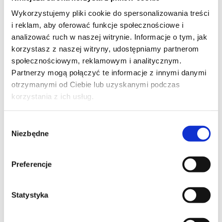
Wykorzystujemy pliki cookie do spersonalizowania treści
i reklam, aby oferować funkcje społecznościowe i
TREŚĆ WIADOMOŚCI*
analizować ruch w naszej witrynie. Informacje o tym, jak
korzystasz z naszej witryny, udostępniamy partnerom
społecznościowym, reklamowym i analitycznym.
Partnerzy mogą połączyć te informacje z innymi danymi
otrzymanymi od Ciebie lub uzyskanymi podczas
korzystania z ich usług.
Wybór
Niezbędne
zgody
Preferencje
Wyrażam zgodę na przetwarzanie moich danych osobowych podanych w 
formularzu w celu realizacji zgłoszenia (przygotowania odpowiedzi, oferty, 
Statystyka
 Wyrażam zgodę na przetwarzanie moich danych osobowych w celach 
marketingowych przez Altkom Akademia S.A., ul. Chłodna 51, 00-867 