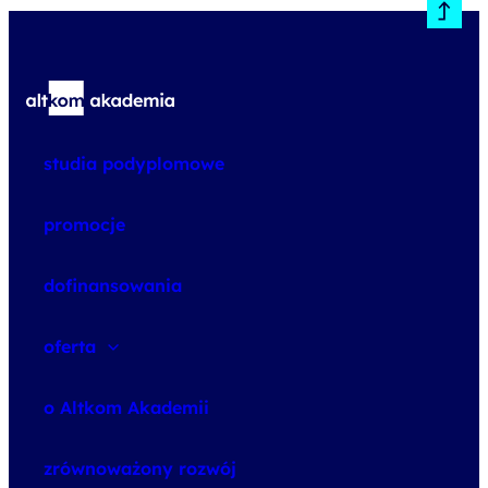
studia podyplomowe
promocje
dofinansowania
oferta
speexx
o Altkom Akademii
udemy business
o szkoleniach
zrównoważony rozwój