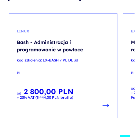
LINUX
EX
Bash - Administracja i
MS
programowanie w powłoce
ro
kod szkolenia: LX-BASH / PL DL 3d
kod
PL
PL
Pie
Akt
od
ce
ce
2 800,00
PLN
+ 2
wyn
wyn
od
950
750
+ 23% VAT (
3 444,00
PLN
brutto)
Pop