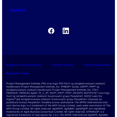
o egzaminach
kariera
Regulamin wirtualnej klasy
Polityka cookies
Polityka prywatności
Regulamin sklepu
Project Management Institute, PMI oraz logo PMI R.E.P. są zarejestrowanymi znakami
handlowymi Project Management Institute, Inc. PMBOK® Guide, CAPM®, PMP® są
zarejestrowanymi znakami handlowymi Project Management Institute, Inc. ITIL®,
PRINCE2®, PRINCE2 Agile®, M_o_R®, MoP®, MSP®, P3O®, DEVOPS INSTITUTE® oraz logo
Swirl są zarejestrowanymi znakami towarowymi grupy PeopleCert. IASSC Lean Six
Sigma™ jest zarejestrowanym znakami towarowymi grupy PeopleCert. Używane na
podstawie licencji PeopleCert. Wszelkie prawa zastrzeżone. The APMG International and
swirl device logo is a trademark of the APM Group Limited, used under permission of The
APM Group Limited. All rights reserved. AgilePM®, AgileBA®, AgilePgM® are registered
trademarks of Agile Business Consortium Limited. All rights reserved. DTMethod® is a
registered trademark of Inprogress Sp. z o.o. The APMG International AgilePM, AgileBA,