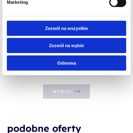
Marketing
Administratorem Państwa danych osobowych jest: Altkom Akademia S.A. 00-867 
Warszawa ul. Chłodna 51, KRS: 0000859378, NIP: 527-267-43-24, REGON: 
146032998.

Zezwól na wszystkie
Dane kontaktowe Administratora:

- adres do korespondencji: Chłodna 51, 00-867 Warszawa

- adres e-mail: szkolenia@altkom.pl.3.   

Zezwól na wybór
Administrator powołał Inspektora Ochrony Danych Pana Mariusz Zajkiewicza z 
którym można się skontaktować przy pomocy poczty elektronicznej pisząc na 
adres email: iodo@altkom.pl. lub bezpośrednio na adres email: 
Odmowa
mariusz.zajkiewicz@altkom.pl

Więcej o RODO na: 
https://www.altkomakademia.pl/polityka-prywatnosci/
WYŚLIJ
podobne oferty