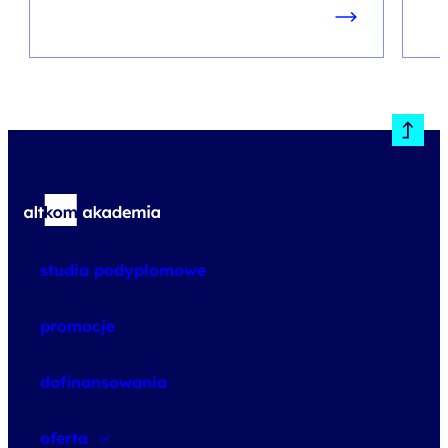
studia podyplomowe
promocje
dofinansowania
oferta