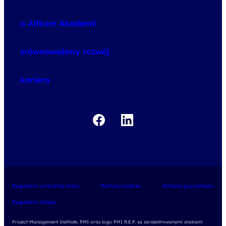
speexx
o Altkom Akademii
udemy business
o szkoleniach
zrównoważony rozwój
o egzaminach
kariera
Regulamin wirtualnej klasy
Polityka cookies
Polityka prywatności
Regulamin sklepu
Project Management Institute, PMI oraz logo PMI R.E.P. są zarejestrowanymi znakami