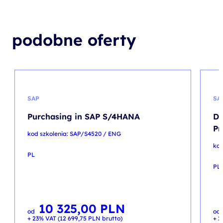
podobne oferty
SAP
SA
Purchasing in SAP S/4HANA
De
Pr
kod szkolenia: SAP/S4520 / ENG
kod
PL
PL
10 325,00
PLN
od
od
+ 23% VAT (
12 699,75
PLN
brutto)
+ 2