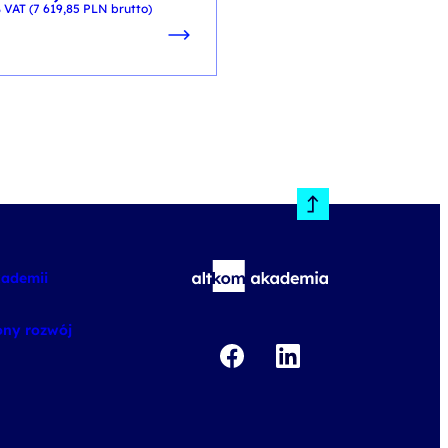
 VAT (
7 619,85
PLN
brutto)
+ 23% VAT (
5 079,90
PLN
brutt
kademii
ny rozwój