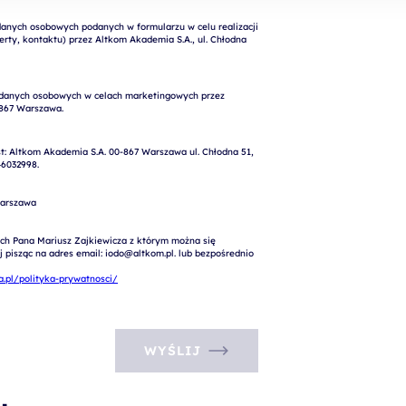
nych osobowych podanych w formularzu w celu realizacji 
rty, kontaktu) przez Altkom Akademia S.A., ul. Chłodna 
: Altkom Akademia S.A. 00-867 Warszawa ul. Chłodna 51, 
6032998.

arszawa

ch Pana Mariusz Zajkiewicza z którym można się 
pisząc na adres email: iodo@altkom.pl. lub bezpośrednio 
.pl/polityka-prywatnosci/
WYŚLIJ