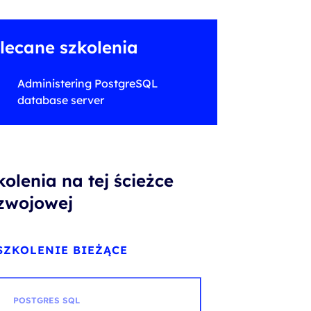
lecane szkolenia
Administering PostgreSQL
database server
kolenia na tej ścieżce
zwojowej
SZKOLENIE BIEŻĄCE
POSTGRES SQL