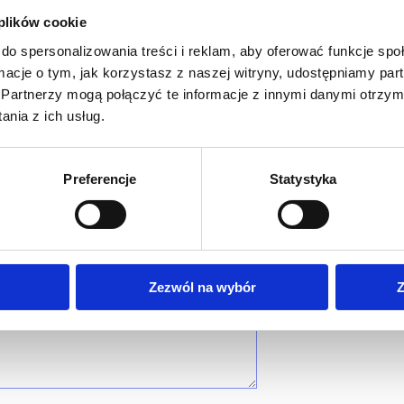
 plików cookie
do spersonalizowania treści i reklam, aby oferować funkcje sp
ormacje o tym, jak korzystasz z naszej witryny, udostępniamy p
Partnerzy mogą połączyć te informacje z innymi danymi otrzym
nia z ich usług.
Preferencje
Statystyka
Zezwól na wybór
Z