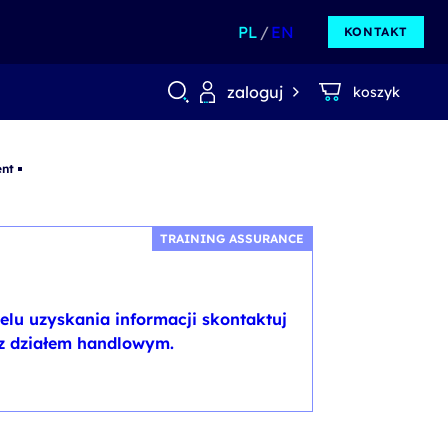
PL
EN
KONTAKT
zaloguj
koszyk
nt
TRAINING ASSURANCE
elu uzyskania informacji skontaktuj
 z działem handlowym.