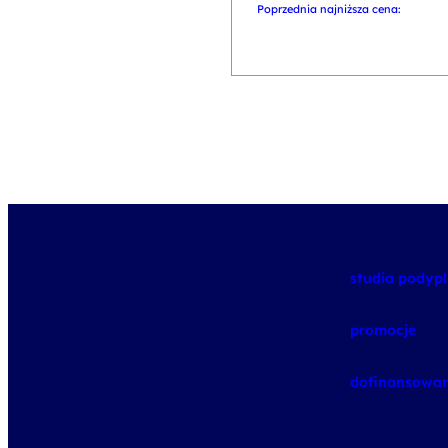
Poprzednia najniższa cena:
studia pody
promocje
dofinansowan