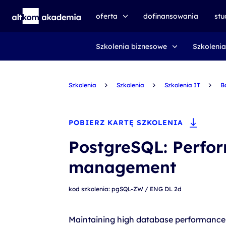
oferta
dofinansowania
st
Szkolenia biznesowe
Szkolenia
speexx
udemy business
Szkolenia
certyfikat DMI
Szkolenia
Szkolenia IT
B
kursy e-learningowe
AI First
POBIERZ KARTĘ SZKOLENIA
szkolenia VR
PostgreSQL: Perfo
szkolenia NIS2
management
szkolenia dla edukacji
kod szkolenia: pgSQL-ZW / ENG DL 2d
szkolenia dla produkcji
voucher szkoleniowy
Maintaining high database performance