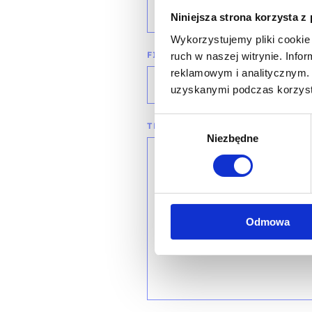
wybierz województwo
Niniejsza strona korzysta z
Wykorzystujemy pliki cookie 
FIRMA
ruch w naszej witrynie. Inf
reklamowym i analitycznym. 
uzyskanymi podczas korzysta
Wybór
TREŚĆ WIADOMOŚCI*
Niezbędne
zgody
Odmowa