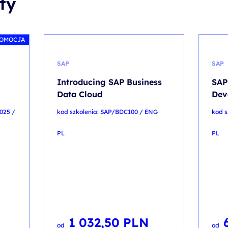
ty
OMOCJA
SAP
SAP
Introducing SAP Business
SAP
Data Cloud
Dev
025 /
kod szkolenia: SAP/BDC100 / ENG
kod s
PL
PL
1 032,50
PLN
od
od