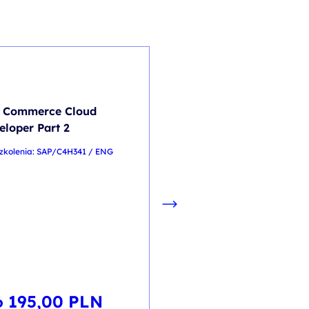
SAP
 Commerce Cloud
SAP BusinessObjects
eloper Part 2
Intelligence 4.3: Repo
Design II
zkolenia: SAP/C4H341 / ENG
kod szkolenia: SAP/BOW320 /
PL
6 195,00
PLN
4 130,00
PL
od