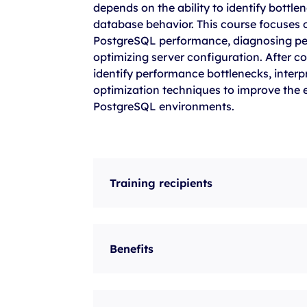
depends on the ability to identify bottl
szkolenia Broadcom
database behavior. This course focuses 
szkolenia SAP
PostgreSQL performance, diagnosing per
optimizing server configuration. After co
szkolenia SAS
identify performance bottlenecks, inter
formuły szkoleń MS
optimization techniques to improve the eff
PostgreSQL environments.
szkolenia
egzaminy
Training recipients
Benefits