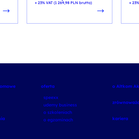
+ 23% VAT (
1 269,98
PLN
brutto)
+ 23%
plomowe
oferta
o Altkom A
speexx
zrównoważo
udemy business
o szkoleniach
ia
kariera
o egzaminach