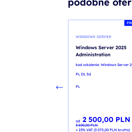
podobne ofer
PR
WINDOWS SERVER
Windows Server 2025
Administration
kod szkolenia: Windows Server 2
PL DL 5d
PL
2 500,00
PLN
Pierwotna
Aktualna
od
cena
cena
3 600,00
PLN
wynosiła:
wynosi:
3 600,00 PLN.
2 500,00 PLN.
+ 23% VAT (
3 075,00
PLN
brutto)