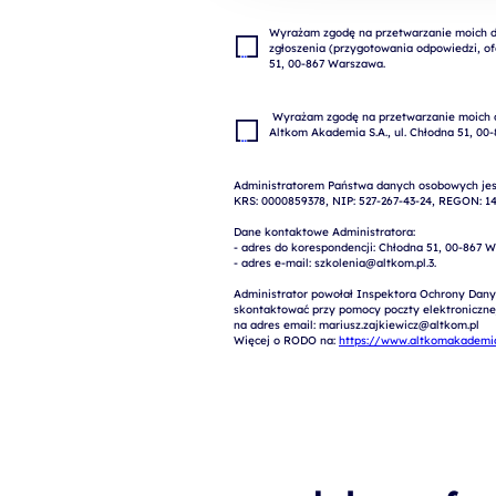
Wyrażam zgodę na przetwarzanie moich da
zgłoszenia (przygotowania odpowiedzi, ofe
 Wyrażam zgodę na przetwarzanie moich danych osobowych w celach marketingowych przez 
Administratorem Państwa danych osobowych jest
KRS: 0000859378, NIP: 527-267-43-24, REGON: 14
Dane kontaktowe Administratora:

- adres do korespondencji: Chłodna 51, 00-867 W
- adres e-mail: szkolenia@altkom.pl.3.   

Administrator powołał Inspektora Ochrony Dany
skontaktować przy pomocy poczty elektronicznej 
na adres email: mariusz.zajkiewicz@altkom.pl

Więcej o RODO na: 
https://www.altkomakademia