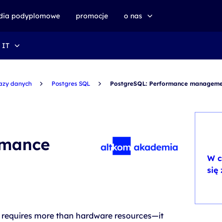
udia podyplomowe
promocje
o nas
 IT
o altkom akademii
zrównoważony rozwój
azy danych
Postgres SQL
PostgreSQL: Performance manageme
rmance
W c
się
 requires more than hardware resources—it