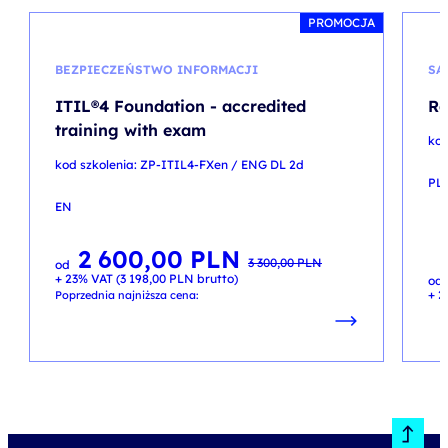
PROMOCJA
BEZPIECZEŃSTWO INFORMACJI
SA
ITIL®4 Foundation - accredited
Re
training with exam
kod
kod szkolenia: ZP-ITIL4-FXen / ENG DL 2d
PL
EN
2 600,00
PLN
Pierwotna
Aktualna
3 300,00
PLN
od
cena
cena
+ 23% VAT (
3 198,00
PLN
brutto)
wynosiła:
wynosi:
od
3 300,00 PLN.
2 600,00 PLN.
+ 2
Poprzednia najniższa cena: