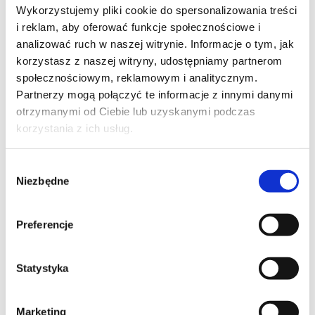
Wykorzystujemy pliki cookie do spersonalizowania treści
TREŚĆ WIADOMOŚCI*
i reklam, aby oferować funkcje społecznościowe i
analizować ruch w naszej witrynie. Informacje o tym, jak
korzystasz z naszej witryny, udostępniamy partnerom
społecznościowym, reklamowym i analitycznym.
Partnerzy mogą połączyć te informacje z innymi danymi
otrzymanymi od Ciebie lub uzyskanymi podczas
korzystania z ich usług.
Wybór
Niezbędne
zgody
Preferencje
Wyrażam zgodę na przetwarzanie moich danych osobowych podanych w 
formularzu w celu realizacji zgłoszenia (przygotowania odpowiedzi, oferty, 
Statystyka
 Wyrażam zgodę na przetwarzanie moich danych osobowych w celach 
marketingowych przez Altkom Akademia S.A., ul. Chłodna 51, 00-867 
Marketing