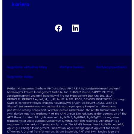
kariera
Regulamin wirtualnej klasy
Polityka cookies
Polityka prywatności
Regulamin sklepu
Project Management Institute, PMI oraz logo PMI R.E.P. są zarejestrowanymi znakami
handlowymi Project Management Institute, Inc. PMBOK® Guide, CAPM®, PMP® są
zarejestrowanymi znakami handlowymi Project Management Institute, Inc. ITIL®,
PRINCE2®, PRINCE2 Agile®, M_o_R®, MoP®, MSP®, P3O®, DEVOPS INSTITUTE® oraz logo
Swirl są zarejestrowanymi znakami towarowymi grupy PeopleCert. IASSC Lean Six
Sigma™ jest zarejestrowanym znakami towarowymi grupy PeopleCert. Używane na
podstawie licencji PeopleCert. Wszelkie prawa zastrzeżone. The APMG International and
swirl device logo is a trademark of the APM Group Limited, used under permission of The
APM Group Limited. All rights reserved. AgilePM®, AgileBA®, AgilePgM® are registered
trademarks of Agile Business Consortium Limited. All rights reserved. DTMethod® is a
registered trademark of Inprogress Sp. z o.o. The APMG International AgilePM, AgileBA,
AgilePgM, Change Management, Facilitation, Agile Change Agent, AgilePM for Scrum,
DTMethod®, Digital Transformation, Scrum Essentials, PM² and Swirl Device logo are