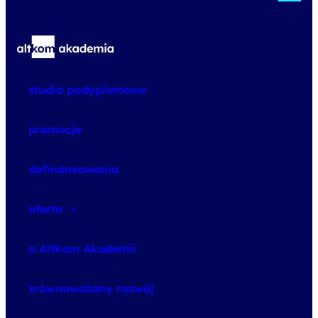
studia podyplomowe
promocje
dofinansowania
oferta
speexx
o Altkom Akademii
udemy business
o szkoleniach
zrównoważony rozwój
o egzaminach