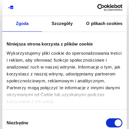
Język
Zgoda
Szczegóły
O plikach cookies
Niniejsza strona korzysta z plików cookie
Wykorzystujemy pliki cookie do spersonalizowania treści
Skontaktuj się z naszym doradcą
i reklam, aby oferować funkcje społecznościowe i
analizować ruch w naszej witrynie. Informacje o tym, jak
korzystasz z naszej witryny, udostępniamy partnerom
IMIĘ I NAZWISKO*
społecznościowym, reklamowym i analitycznym.
Partnerzy mogą połączyć te informacje z innymi danymi
otrzymanymi od Ciebie lub uzyskanymi podczas
korzystania z ich usług.
TELEFON KONTAKTOWY*
Wybór
Niezbędne
zgody