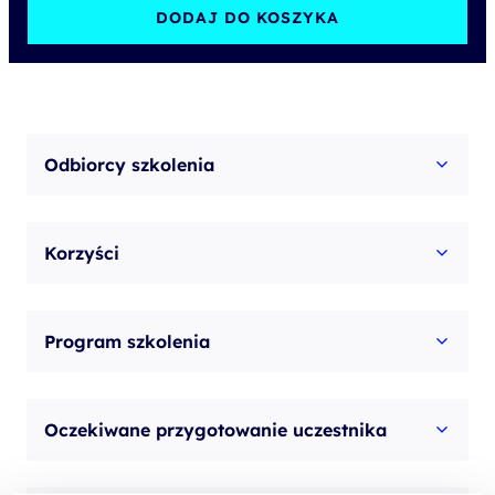
-
DODAJ DO KOSZYKA
Praca
Zespołowa
z
dokumentami
Odbiorcy szkolenia
-
zbieranie,
Korzyści
przechowywanie
i
publikacja
Program szkolenia
informacji
Oczekiwane przygotowanie uczestnika