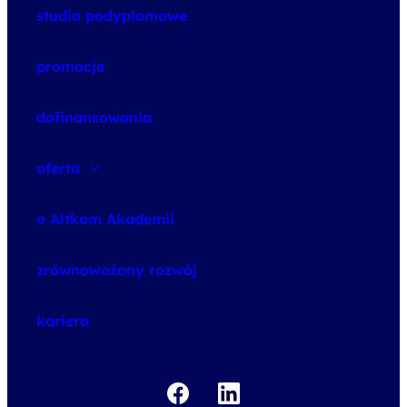
studia podyplomowe
promocje
dofinansowania
oferta
speexx
o Altkom Akademii
udemy business
o szkoleniach
zrównoważony rozwój
o egzaminach
kariera