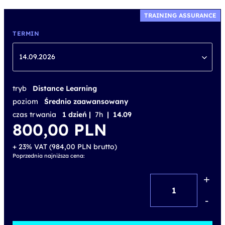
TRAINING ASSURANCE
TERMIN
14.09.2026
tryb
Distance Learning
poziom
Średnio zaawansowany
czas trwania
1 dzień |
7h
| 14.09
800,00
PLN
+ 23% VAT (
984,00
PLN
brutto)
Poprzednia najniższa cena:
+
ilość
Office
-
365