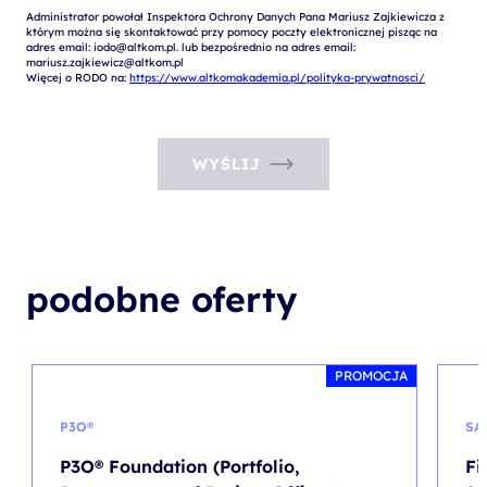
Administrator powołał Inspektora Ochrony Danych Pana Mariusz Zajkiewicza z 
którym można się skontaktować przy pomocy poczty elektronicznej pisząc na 
adres email: iodo@altkom.pl. lub bezpośrednio na adres email: 
mariusz.zajkiewicz@altkom.pl

Więcej o RODO na: 
https://www.altkomakademia.pl/polityka-prywatnosci/
WYŚLIJ
podobne oferty
PROMOCJA
P3O®
SA
P3O® Foundation (Portfolio,
Fi