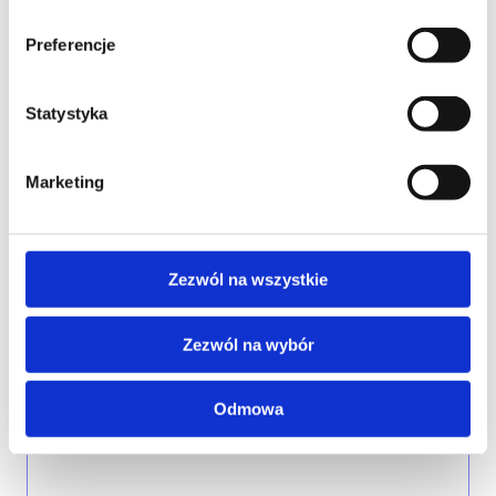
EMAIL*
Preferencje
Statystyka
WOJEWÓDZTWO*
wybierz województwo
Marketing
FIRMA
Zezwól na wszystkie
Zezwól na wybór
TREŚĆ WIADOMOŚCI*
Odmowa