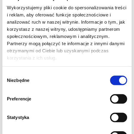
Wykorzystujemy pliki cookie do spersonalizowania treści
i reklam, aby oferować funkcje społecznościowe i
TELEFON KONTAKTOWY*
analizować ruch w naszej witrynie. Informacje o tym, jak
korzystasz z naszej witryny, udostępniamy partnerom
społecznościowym, reklamowym i analitycznym.
Partnerzy mogą połączyć te informacje z innymi danymi
EMAIL*
otrzymanymi od Ciebie lub uzyskanymi podczas
korzystania z ich usług.
Wybór
WOJEWÓDZTWO*
Niezbędne
zgody
wybierz województwo
Preferencje
Statystyka
FIRMA