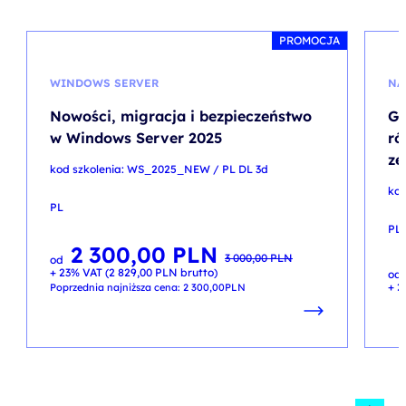
PROMOCJA
WINDOWS SERVER
NA
Nowości, migracja i bezpieczeństwo
Gi
w Windows Server 2025
ró
ze
kod szkolenia: WS_2025_NEW / PL DL 3d
kod
PL
PL
2 300,00
PLN
Pierwotna
Aktualna
3 000,00
PLN
od
cena
cena
+ 23% VAT (
2 829,00
PLN
brutto)
wynosiła:
wynosi:
od
3 000,00 PLN.
2 300,00 PLN.
+ 2
Poprzednia najniższa cena:
2 300,00
PLN