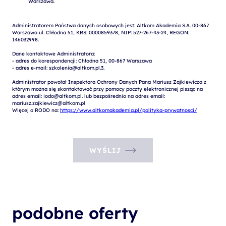
Administratorem Państwa danych osobowych jest: Altkom Akademia S.A. 00-867 
Warszawa ul. Chłodna 51, KRS: 0000859378, NIP: 527-267-43-24, REGON: 
146032998.

Dane kontaktowe Administratora:

- adres do korespondencji: Chłodna 51, 00-867 Warszawa

- adres e-mail: szkolenia@altkom.pl.3.   

Administrator powołał Inspektora Ochrony Danych Pana Mariusz Zajkiewicza z 
którym można się skontaktować przy pomocy poczty elektronicznej pisząc na 
adres email: iodo@altkom.pl. lub bezpośrednio na adres email: 
mariusz.zajkiewicz@altkom.pl

Więcej o RODO na: 
https://www.altkomakademia.pl/polityka-prywatnosci/
WYŚLIJ
podobne oferty