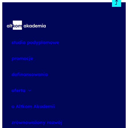
studia podyplomowe
promocje
dofinansowania
oferta
speexx
o Altkom Akademii
udemy business
o szkoleniach
zrównoważony rozwój
o egzaminach