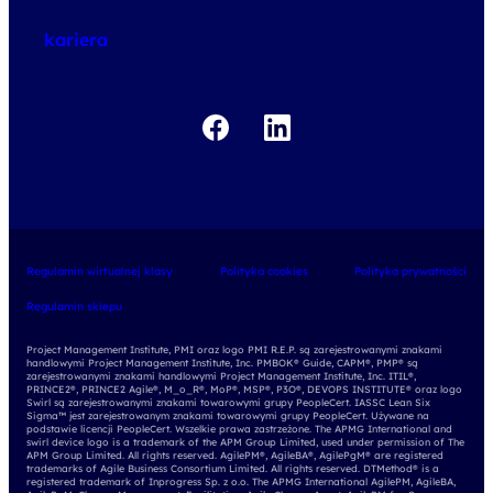
kariera
Regulamin wirtualnej klasy
Polityka cookies
Polityka prywatności
Regulamin sklepu
Project Management Institute, PMI oraz logo PMI R.E.P. są zarejestrowanymi znakami
handlowymi Project Management Institute, Inc. PMBOK® Guide, CAPM®, PMP® są
zarejestrowanymi znakami handlowymi Project Management Institute, Inc. ITIL®,
PRINCE2®, PRINCE2 Agile®, M_o_R®, MoP®, MSP®, P3O®, DEVOPS INSTITUTE® oraz logo
Swirl są zarejestrowanymi znakami towarowymi grupy PeopleCert. IASSC Lean Six
Sigma™ jest zarejestrowanym znakami towarowymi grupy PeopleCert. Używane na
podstawie licencji PeopleCert. Wszelkie prawa zastrzeżone. The APMG International and
swirl device logo is a trademark of the APM Group Limited, used under permission of The
APM Group Limited. All rights reserved. AgilePM®, AgileBA®, AgilePgM® are registered
trademarks of Agile Business Consortium Limited. All rights reserved. DTMethod® is a
registered trademark of Inprogress Sp. z o.o. The APMG International AgilePM, AgileBA,