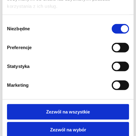
korzystania z ich usług.
IMIĘ I NAZWISKO*
Wybór
Niezbędne
zgody
TELEFON KONTAKTOWY*
Preferencje
Statystyka
EMAIL*
Marketing
WOJEWÓDZTWO*
Zezwól na wszystkie
wybierz województwo
Zezwól na wybór