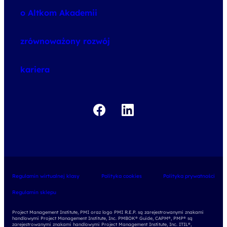
speexx
o Altkom Akademii
udemy business
o szkoleniach
zrównoważony rozwój
o egzaminach
kariera
Regulamin wirtualnej klasy
Polityka cookies
Polityka prywatności
Regulamin sklepu
Project Management Institute, PMI oraz logo PMI R.E.P. są zarejestrowanymi znakami
handlowymi Project Management Institute, Inc. PMBOK® Guide, CAPM®, PMP® są
zarejestrowanymi znakami handlowymi Project Management Institute, Inc. ITIL®,