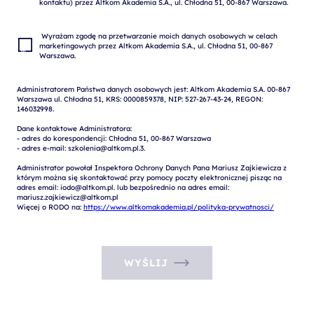
 Wyrażam zgodę na przetwarzanie moich danych osobowych w celach 
marketingowych przez Altkom Akademia S.A., ul. Chłodna 51, 00-867 
Administratorem Państwa danych osobowych jest: Altkom Akademia S.A. 00-867 
Warszawa ul. Chłodna 51, KRS: 0000859378, NIP: 527-267-43-24, REGON: 
146032998.

Dane kontaktowe Administratora:

- adres do korespondencji: Chłodna 51, 00-867 Warszawa

- adres e-mail: szkolenia@altkom.pl.3.   

Administrator powołał Inspektora Ochrony Danych Pana Mariusz Zajkiewicza z 
którym można się skontaktować przy pomocy poczty elektronicznej pisząc na 
adres email: iodo@altkom.pl. lub bezpośrednio na adres email: 
mariusz.zajkiewicz@altkom.pl

Więcej o RODO na: 
https://www.altkomakademia.pl/polityka-prywatnosci/
WYŚLIJ