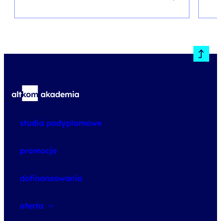
studia podyplomowe
promocje
dofinansowania
oferta