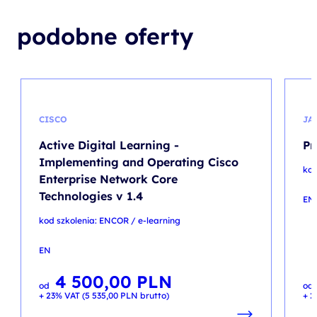
podobne oferty
CISCO
JA
Active Digital Learning -
Pr
Implementing and Operating Cisco
kod
Enterprise Network Core
Technologies v 1.4
EN
kod szkolenia: ENCOR / e-learning
EN
4 500,00
PLN
od
od
+ 23% VAT (
5 535,00
PLN
brutto)
+ 2