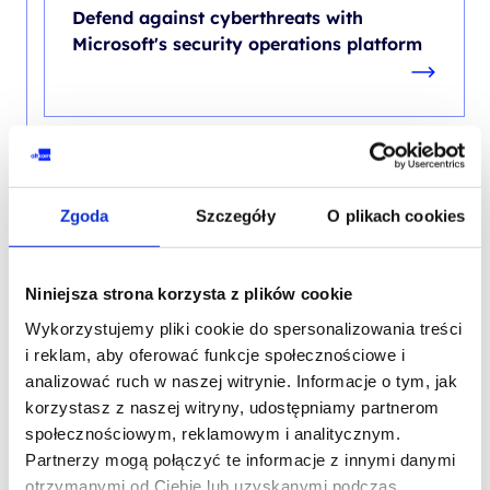
Defend against cyberthreats with
Microsoft's security operations platform
MICROSOFT 365
Microsoft 365 Endpoint Administrator
Zgoda
Szczegóły
O plikach cookies
Niniejsza strona korzysta z plików cookie
Wykorzystujemy pliki cookie do spersonalizowania treści
i reklam, aby oferować funkcje społecznościowe i
analizować ruch w naszej witrynie. Informacje o tym, jak
korzystasz z naszej witryny, udostępniamy partnerom
społecznościowym, reklamowym i analitycznym.
Skontaktuj się z naszym doradcą
Partnerzy mogą połączyć te informacje z innymi danymi
otrzymanymi od Ciebie lub uzyskanymi podczas