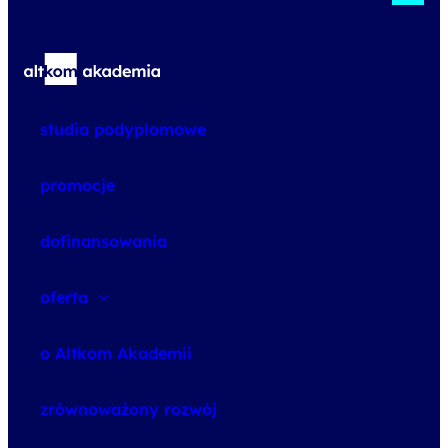
studia podyplomowe
promocje
dofinansowania
oferta
speexx
o Altkom Akademii
udemy business
o szkoleniach
zrównoważony rozwój
o egzaminach