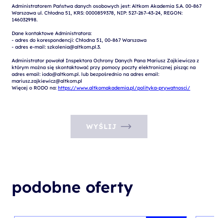
Administratorem Państwa danych osobowych jest: Altkom Akademia S.A. 00-867 
Warszawa ul. Chłodna 51, KRS: 0000859378, NIP: 527-267-43-24, REGON: 
146032998.

Dane kontaktowe Administratora:

- adres do korespondencji: Chłodna 51, 00-867 Warszawa

- adres e-mail: szkolenia@altkom.pl.3.   

Administrator powołał Inspektora Ochrony Danych Pana Mariusz Zajkiewicza z 
którym można się skontaktować przy pomocy poczty elektronicznej pisząc na 
adres email: iodo@altkom.pl. lub bezpośrednio na adres email: 
mariusz.zajkiewicz@altkom.pl

Więcej o RODO na: 
https://www.altkomakademia.pl/polityka-prywatnosci/
WYŚLIJ
podobne oferty