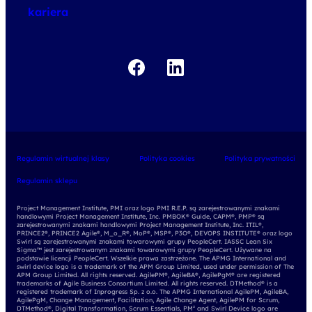
kariera
Regulamin wirtualnej klasy
Polityka cookies
Polityka prywatności
Regulamin sklepu
Project Management Institute, PMI oraz logo PMI R.E.P. są zarejestrowanymi znakami
handlowymi Project Management Institute, Inc. PMBOK® Guide, CAPM®, PMP® są
zarejestrowanymi znakami handlowymi Project Management Institute, Inc. ITIL®,
PRINCE2®, PRINCE2 Agile®, M_o_R®, MoP®, MSP®, P3O®, DEVOPS INSTITUTE® oraz logo
Swirl są zarejestrowanymi znakami towarowymi grupy PeopleCert. IASSC Lean Six
Sigma™ jest zarejestrowanym znakami towarowymi grupy PeopleCert. Używane na
podstawie licencji PeopleCert. Wszelkie prawa zastrzeżone. The APMG International and
swirl device logo is a trademark of the APM Group Limited, used under permission of The
APM Group Limited. All rights reserved. AgilePM®, AgileBA®, AgilePgM® are registered
trademarks of Agile Business Consortium Limited. All rights reserved. DTMethod® is a
registered trademark of Inprogress Sp. z o.o. The APMG International AgilePM, AgileBA,
AgilePgM, Change Management, Facilitation, Agile Change Agent, AgilePM for Scrum,
DTMethod®, Digital Transformation, Scrum Essentials, PM² and Swirl Device logo are