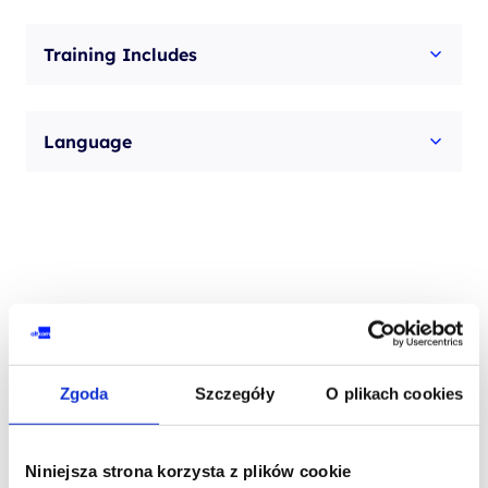
Training Includes
Language
Skontaktuj się z naszym doradcą
Zgoda
Szczegóły
O plikach cookies
IMIĘ I NAZWISKO*
Niniejsza strona korzysta z plików cookie