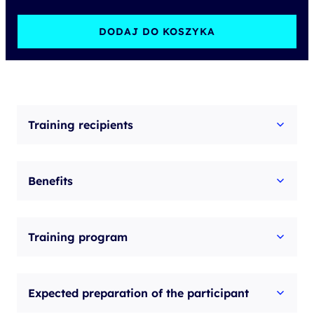
Digital
Learning
DODAJ DO KOSZYKA
-
Troubleshooting
Cisco
Application
Training recipients
Centric
Infrastructure
Benefits
v5.2
Training program
Expected preparation of the participant