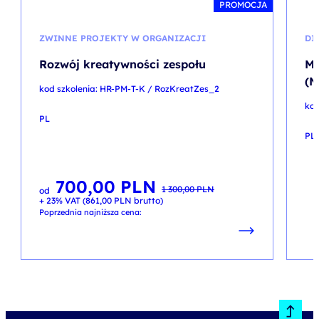
PROMOCJA
ZWINNE PROJEKTY W ORGANIZACJI
DI
Rozwój kreatywności zespołu
Ma
(M
kod szkolenia: HR-PM-T-K / RozKreatZes_2
kod
PL
PL
700,00
PLN
Pierwotna
Aktualna
1 300,00
PLN
od
cena
cena
+ 23% VAT (
861,00
PLN
brutto)
wynosiła:
wynosi:
1 300,00 PLN.
700,00 PLN.
Poprzednia najniższa cena: