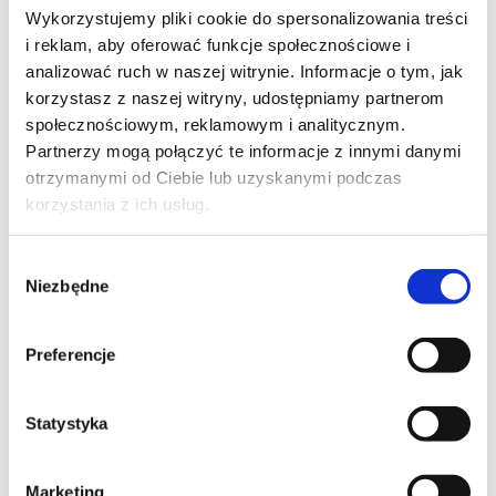
Wykorzystujemy pliki cookie do spersonalizowania treści
TELEFON KONTAKTOWY*
i reklam, aby oferować funkcje społecznościowe i
analizować ruch w naszej witrynie. Informacje o tym, jak
korzystasz z naszej witryny, udostępniamy partnerom
społecznościowym, reklamowym i analitycznym.
EMAIL*
Partnerzy mogą połączyć te informacje z innymi danymi
otrzymanymi od Ciebie lub uzyskanymi podczas
korzystania z ich usług.
WOJEWÓDZTWO*
Wybór
Niezbędne
zgody
wybierz województwo
Preferencje
FIRMA
Statystyka
Marketing