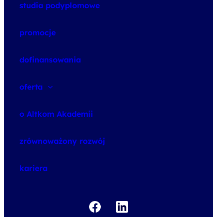
studia podyplomowe
promocje
dofinansowania
oferta
speexx
o Altkom Akademii
udemy business
o szkoleniach
zrównoważony rozwój
o egzaminach
kariera