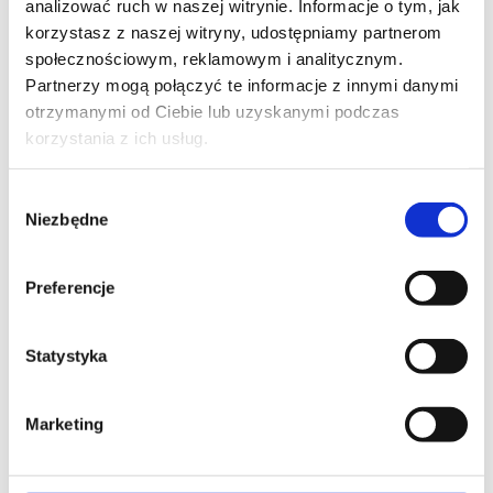
analizować ruch w naszej witrynie. Informacje o tym, jak
korzystasz z naszej witryny, udostępniamy partnerom
społecznościowym, reklamowym i analitycznym.
Partnerzy mogą połączyć te informacje z innymi danymi
otrzymanymi od Ciebie lub uzyskanymi podczas
korzystania z ich usług.
Wybór
Skontaktuj się z naszym doradcą
Niezbędne
zgody
IMIĘ I NAZWISKO*
Preferencje
Statystyka
TELEFON KONTAKTOWY*
Marketing