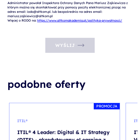
Administrator powołał Inspektora Ochrony Danych Pana Mariusz Zajkiewicza z 
którym można się skontaktować przy pomocy poczty elektronicznej pisząc na 
adres email: iodo@altkom.pl. lub bezpośrednio na adres email: 
mariusz.zajkiewicz@altkom.pl

Więcej o RODO na: 
https://www.altkomakademia.pl/polityka-prywatnosci/
WYŚLIJ
podobne oferty
PROMOCJA
ITIL®
IT
ITIL® 4 Leader: Digital & IT Strategy
IT
(DITS) - akredytowany eLearning z
Va