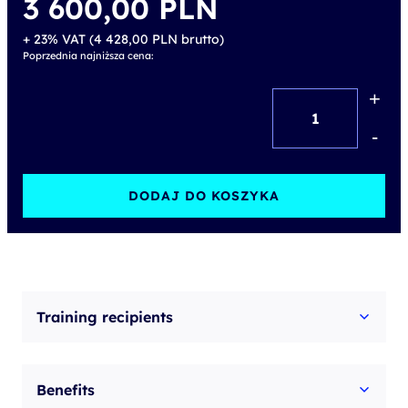
3 600,00
PLN
+ 23% VAT (
4 428,00
PLN
brutto)
Poprzednia najniższa cena:
+
ilość
DevSecOps
-
Practitioner
(DSOP)-
DODAJ DO KOSZYKA
accredited
training
with
exam
Training recipients
Benefits