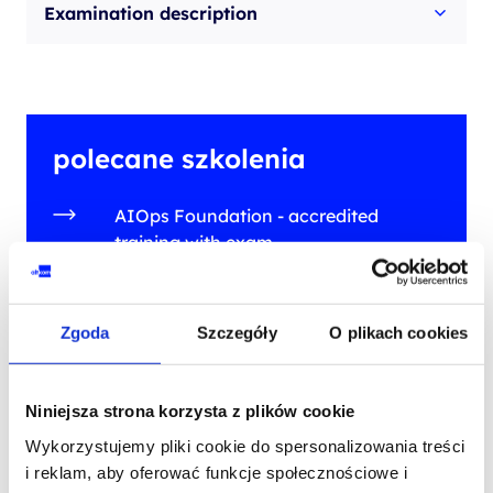
Examination description
polecane szkolenia
AIOps Foundation - accredited
training with exam
Site Reliability Engineering (SRE)
Foundation- accredited training with
Zgoda
Szczegóły
O plikach cookies
exam
DevOps Leader (DOL) - accredited
training with exam
Niniejsza strona korzysta z plików cookie
Wykorzystujemy pliki cookie do spersonalizowania treści
i reklam, aby oferować funkcje społecznościowe i
POKAŻ WIĘCEJ (1)