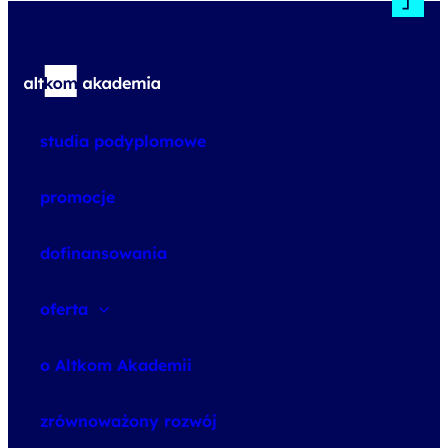
studia podyplomowe
promocje
dofinansowania
oferta
speexx
o Altkom Akademii
udemy business
o szkoleniach
zrównoważony rozwój
o egzaminach