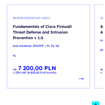
BEZPIECZEŃSTWO SIECI
AZ
Fundamentals of Cisco Firewall
Se
Threat Defense and Intrusion
Az
Prevention v 1.0
kod
kod szkolenia: SFWIPF / PL DL 5d
EN
PL
7 200,00
PLN
od
od
+ 23% VAT (
8 856,00
PLN
brutto)
+ 2