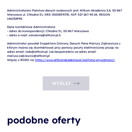
Administratorem Państwa danych osobowych jest: Altkom Akademia S.A. 00-867 
Warszawa ul. Chłodna 51, KRS: 0000859378, NIP: 527-267-43-24, REGON: 
146032998.

Dane kontaktowe Administratora:

- adres do korespondencji: Chłodna 51, 00-867 Warszawa

- adres e-mail: szkolenia@altkom.pl.3.   

Administrator powołał Inspektora Ochrony Danych Pana Mariusz Zajkiewicza z 
którym można się skontaktować przy pomocy poczty elektronicznej pisząc na 
adres email: iodo@altkom.pl. lub bezpośrednio na adres email: 
mariusz.zajkiewicz@altkom.pl

Więcej o RODO na: 
https://www.altkomakademia.pl/polityka-prywatnosci/
WYŚLIJ
podobne oferty