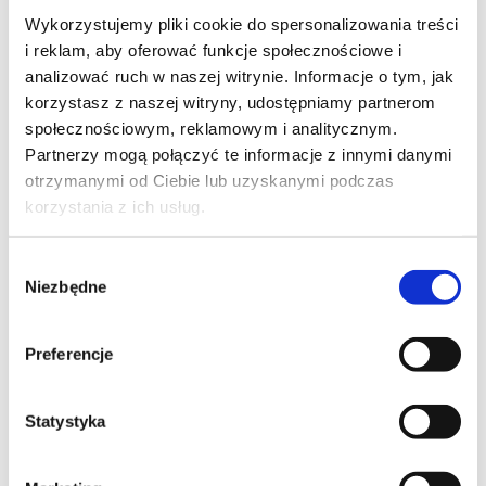
SZKOLENIE BIEŻĄCE
Wykorzystujemy pliki cookie do spersonalizowania treści
i reklam, aby oferować funkcje społecznościowe i
PROMOCJA
analizować ruch w naszej witrynie. Informacje o tym, jak
PL - POWER PLATFORM
korzystasz z naszej witryny, udostępniamy partnerom
Create and Manage Canvas Apps with
społecznościowym, reklamowym i analitycznym.
Power Apps
Partnerzy mogą połączyć te informacje z innymi danymi
otrzymanymi od Ciebie lub uzyskanymi podczas
korzystania z ich usług.
Wybór
Niezbędne
SZKOLENIE NASTĘPUJĄCE
zgody
PROMOCJA
Preferencje
PL - POWER PLATFORM
Create and Manage Automated Processes
Statystyka
by using Power Automate