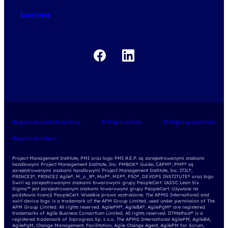
kariera
Regulamin wirtualnej klasy
Polityka cookies
Polityka prywatności
Regulamin sklepu
Project Management Institute, PMI oraz logo PMI R.E.P. są zarejestrowanymi znakami
handlowymi Project Management Institute, Inc. PMBOK® Guide, CAPM®, PMP® są
zarejestrowanymi znakami handlowymi Project Management Institute, Inc. ITIL®,
PRINCE2®, PRINCE2 Agile®, M_o_R®, MoP®, MSP®, P3O®, DEVOPS INSTITUTE® oraz logo
Swirl są zarejestrowanymi znakami towarowymi grupy PeopleCert. IASSC Lean Six
Sigma™ jest zarejestrowanym znakami towarowymi grupy PeopleCert. Używane na
podstawie licencji PeopleCert. Wszelkie prawa zastrzeżone. The APMG International and
swirl device logo is a trademark of the APM Group Limited, used under permission of The
APM Group Limited. All rights reserved. AgilePM®, AgileBA®, AgilePgM® are registered
trademarks of Agile Business Consortium Limited. All rights reserved. DTMethod® is a
registered trademark of Inprogress Sp. z o.o. The APMG International AgilePM, AgileBA,
AgilePgM, Change Management, Facilitation, Agile Change Agent, AgilePM for Scrum,