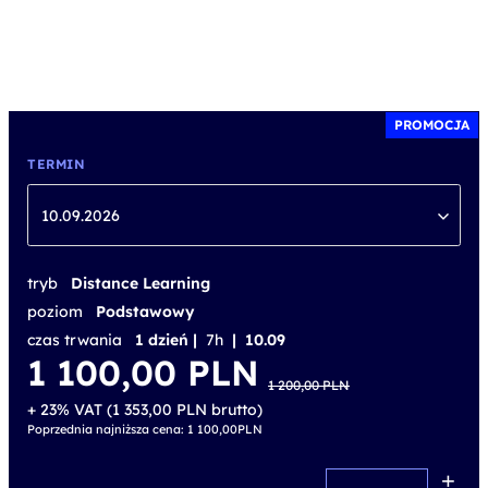
PROMOCJA
TERMIN
10.09.2026
tryb
Distance Learning
poziom
Podstawowy
czas trwania
1 dzień |
7h
| 10.09
Pierwotna
Aktualna
1 100,00
PLN
cena
cena
1 200,00
PLN
wynosiła:
wynosi:
1 200,00 PLN.
1 100,00 PLN.
+ 23% VAT (
1 353,00
PLN
brutto)
Poprzednia najniższa cena:
1 100,00
PLN
+
ilość