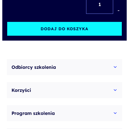
Create
-
and
Manage
DODAJ DO KOSZYKA
Canvas
Apps
with
Power
Odbiorcy szkolenia
Apps
Korzyści
Program szkolenia