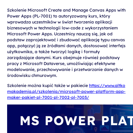
Szkolenie Microsoft Create and Manage Canvas Apps with
Power Apps (PL-7001) to autoryzowany kurs, który
wprowadza uczestników w świat tworzenia aplikacji
biznesowych w technologii low-code z wykorzystaniem
Microsoft Power Apps. Uczestnicy nauczą się, jak od
podstaw zaprojektować i zbudować aplikację typu canvas
app, połączyć ją ze źródłami danych, dostosować interfejs
użytkownika, a także tworzyć logikę i formuły
zarządzające danymi. Kurs obejmuje również podstawy
pracy z Microsoft Dataverse, umożliwiając efektywne
modelowanie, przechowywanie i przetwarzanie danych w
środowisku chmurowym.
Szkolenie można kupić także w pakiecie
https://www.altko
makademia.pl/szkolenia/microsoft-power-platform-app-
maker-pakiet-pl-7001-pl-7002-pl-7003/