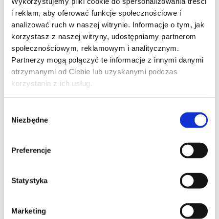
Wykorzystujemy pliki cookie do spersonalizowania treści
TELEFON KONTAKTOWY*
i reklam, aby oferować funkcje społecznościowe i
analizować ruch w naszej witrynie. Informacje o tym, jak
korzystasz z naszej witryny, udostępniamy partnerom
społecznościowym, reklamowym i analitycznym.
Partnerzy mogą połączyć te informacje z innymi danymi
EMAIL*
otrzymanymi od Ciebie lub uzyskanymi podczas
korzystania z ich usług.
WOJEWÓDZTWO*
Wybór
Niezbędne
zgody
wybierz województwo
Preferencje
FIRMA
Statystyka
Marketing