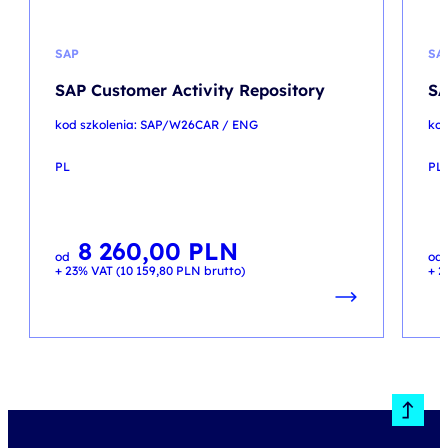
SAP
SA
SAP Customer Activity Repository
SA
kod szkolenia: SAP/W26CAR / ENG
kod
PL
PL
8 260,00
PLN
od
od
+ 23% VAT (
10 159,80
PLN
brutto)
+ 2