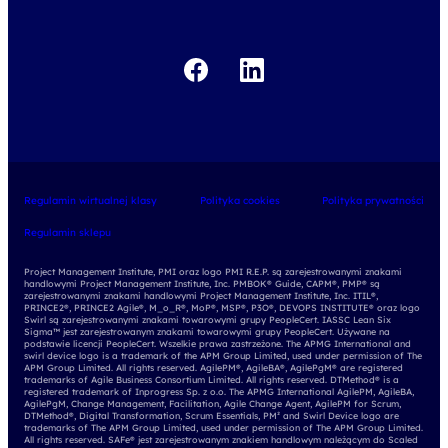
Regulamin wirtualnej klasy
Polityka cookies
Polityka prywatności
Regulamin sklepu
Project Management Institute, PMI oraz logo PMI R.E.P. są zarejestrowanymi znakami
handlowymi Project Management Institute, Inc. PMBOK® Guide, CAPM®, PMP® są
zarejestrowanymi znakami handlowymi Project Management Institute, Inc. ITIL®,
PRINCE2®, PRINCE2 Agile®, M_o_R®, MoP®, MSP®, P3O®, DEVOPS INSTITUTE® oraz logo
Swirl są zarejestrowanymi znakami towarowymi grupy PeopleCert. IASSC Lean Six
Sigma™ jest zarejestrowanym znakami towarowymi grupy PeopleCert. Używane na
podstawie licencji PeopleCert. Wszelkie prawa zastrzeżone. The APMG International and
swirl device logo is a trademark of the APM Group Limited, used under permission of The
APM Group Limited. All rights reserved. AgilePM®, AgileBA®, AgilePgM® are registered
trademarks of Agile Business Consortium Limited. All rights reserved. DTMethod® is a
registered trademark of Inprogress Sp. z o.o. The APMG International AgilePM, AgileBA,
AgilePgM, Change Management, Facilitation, Agile Change Agent, AgilePM for Scrum,
DTMethod®, Digital Transformation, Scrum Essentials, PM² and Swirl Device logo are
trademarks of The APM Group Limited, used under permission of The APM Group Limited.
All rights reserved. SAFe® jest zarejestrowanym znakiem handlowym należącym do Scaled