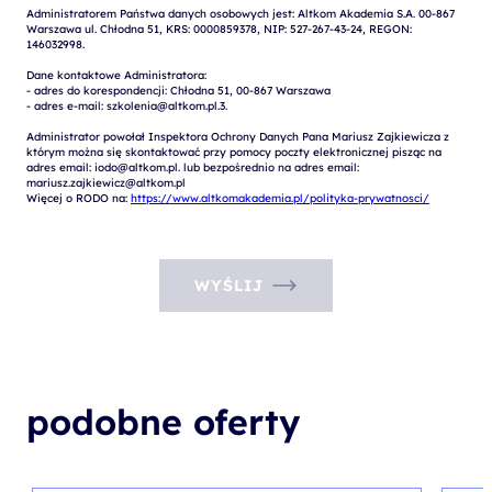
Administratorem Państwa danych osobowych jest: Altkom Akademia S.A. 00-867 
Warszawa ul. Chłodna 51, KRS: 0000859378, NIP: 527-267-43-24, REGON: 
146032998.

Dane kontaktowe Administratora:

- adres do korespondencji: Chłodna 51, 00-867 Warszawa

- adres e-mail: szkolenia@altkom.pl.3.   

Administrator powołał Inspektora Ochrony Danych Pana Mariusz Zajkiewicza z 
którym można się skontaktować przy pomocy poczty elektronicznej pisząc na 
adres email: iodo@altkom.pl. lub bezpośrednio na adres email: 
mariusz.zajkiewicz@altkom.pl

Więcej o RODO na: 
https://www.altkomakademia.pl/polityka-prywatnosci/
WYŚLIJ
podobne oferty