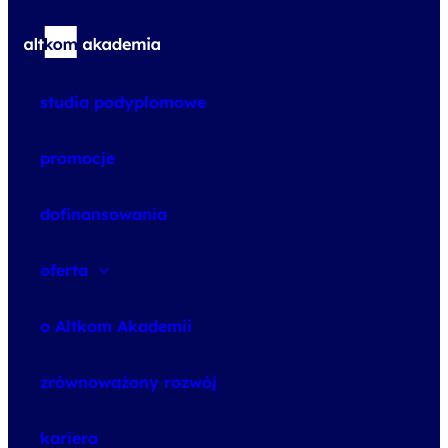
studia podyplomowe
promocje
dofinansowania
oferta
speexx
o Altkom Akademii
udemy business
o szkoleniach
zrównoważony rozwój
o egzaminach
kariera