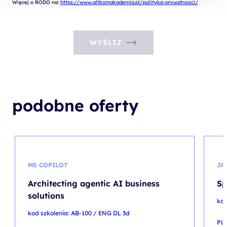
Więcej o RODO na: 
https://www.altkomakademia.pl/polityka-prywatnosci/
WYŚLIJ
podobne oferty
MS COPILOT
JA
Architecting agentic AI business
Sp
solutions
kod
kod szkolenia: AB-100 / ENG DL 3d
PL