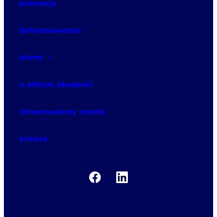
promocje
dofinansowania
oferta
speexx
o Altkom Akademii
udemy business
o szkoleniach
zrównoważony rozwój
o egzaminach
kariera